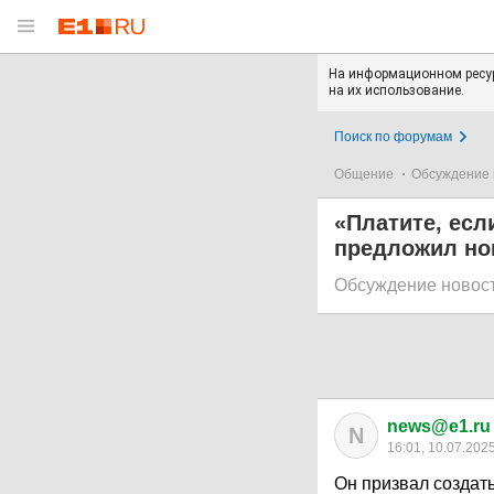
На информационном ресур
на их использование.
Поиск по форумам
Общение
Обсуждение 
«Платите, есл
предложил но
Обсуждение новос
news@e1.ru
N
16:01, 10.07.202
Он призвал создат