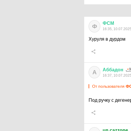
ФСМ
Ф
16:35, 10.07.202
Хуруля в дурдом
Аббадон
А
16:37, 10.07.202
От пользователя
Ф
Под ручку с деген
un cazzone