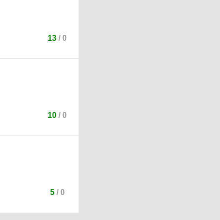
13
/
0
10
/
0
5
/
0