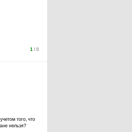
1
/
0
учетом того, что
ане нельзя?