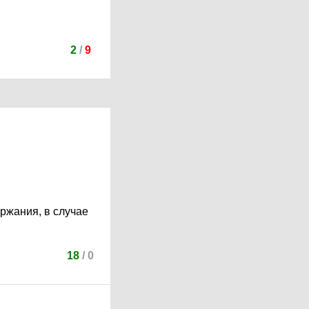
2
/
9
ржания, в случае
18
/
0