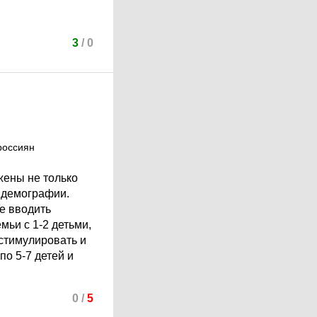
3
/
0
россиян
жены не только
о демографии.
ше вводить
мьи с 1-2 детьми,
стимулировать и
по 5-7 детей и
0
/
5