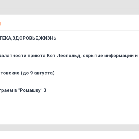
Т
ТЕКА,ЗДОРОВЬЕ,ЖИЗНЬ
 халатности приюта Кот Леопольд, скрытиe информации и
товские (до 9 августа)
граем в "Ромашку" 3