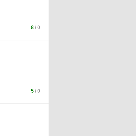
8
/
0
5
/
0