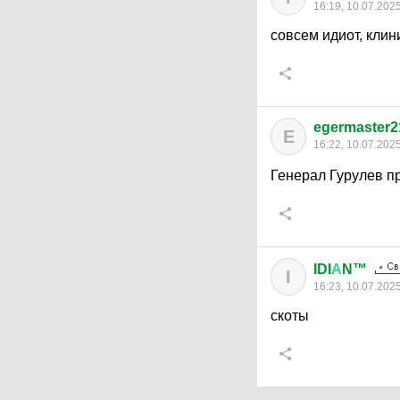
16:19, 10.07.202
совсем идиот, клин
egermaster2
E
16:22, 10.07.202
Генерал Гурулев п
IDI
А
N™
I
16:23, 10.07.202
скоты