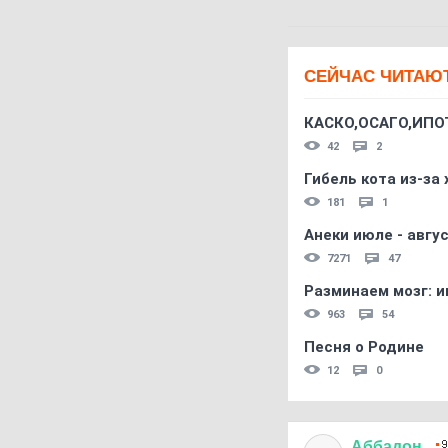
СЕЙЧАС ЧИТАЮ
КАСКО,ОСАГО,ИПО
42
2
Гибель кота из-за
181
1
Анеки июле - авгус
7271
47
Разминаем мозг: и
963
54
Песня о Родине
12
0
Аббадон