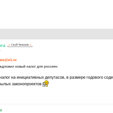
ога
5
ws@e1.ru
едложил новый налог для россиян
налог на инициативных депутасов, в размере годового соде
рылых законопроектов
u