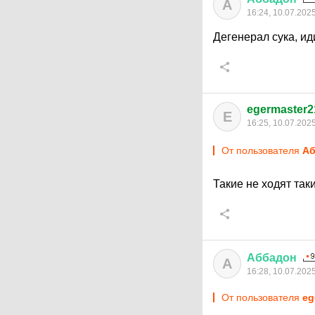
А
16:24, 10.07.202
Дегенерал сука, ид
egermaster2
E
16:25, 10.07.202
От пользователя
Аб
Такие не ходят так
Аббадон
А
16:28, 10.07.202
От пользователя
eg