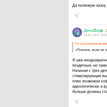
Да полковую казну 
Дино
Z
ав
p
16:29, 10.07.202
От пользователя
ne
«Платите, если не 
Я уже неоднократн
бездетные, но такж
Начиная с трех дет
стимулирующие выпл
плюс возможно соф
идеологически, и р
больше должны ста