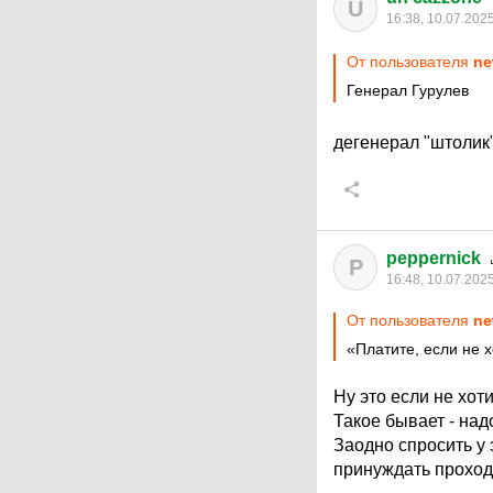
U
16:38, 10.07.202
От пользователя
ne
Генерал Гурулев
дегенерал "штолик
peppernick
P
16:48, 10.07.202
От пользователя
ne
«Платите, если не 
Ну это если не хот
Такое бывает - над
Заодно спросить у э
принуждать проход