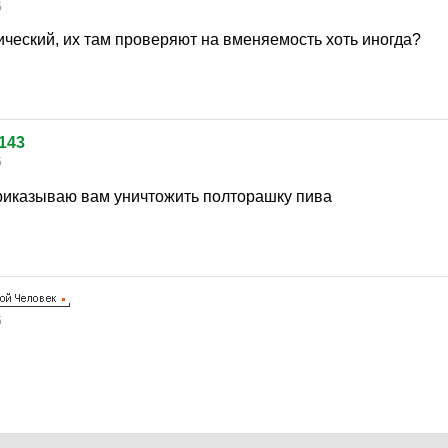
5
ический, их там проверяют на вменяемость хоть иногда?
143
5
риказываю вам уничтожить полторашку пива
5