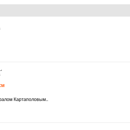
5
5
СМ
ералом Картаполовым..