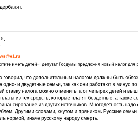
дербанят.
5
ws@e1.ru
хотите иметь детей»: депутат Госдумы предложил новый налог для 
о говорил, что дополнительным налогом должны быть обло
е одно- и двудетные семьи, так как они работают в минус п
ей ставку налога можно отменить, а от четырех детей и вы
аты из тех средств, которые платят бездетные, а также се
инансирование из других источников. Многодетность надо 
ублем. Другими словами, кнутом и пряником. Русские семьи 
ть нормой, иначе русскому народу смерть.