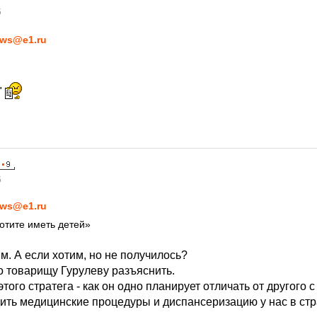
5
ws@e1.ru
"
5
ws@e1.ru
хотите иметь детей»
им. А если хотим, но не получилось?
о товарищу Гурулеву разъяснить.
того стратега - как он одно планирует отличать от другого с 
ить медицинские процедуры и диспансеризацию у нас в стр