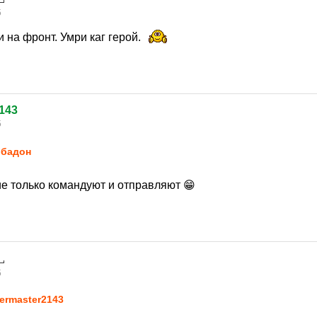
5
и на фронт. Умри каг герой.
143
5
бадон
ие только командуют и отправляют 😁
5
ermaster2143