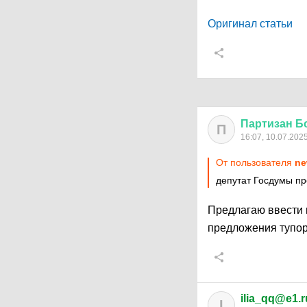
Оригинал статьи
Партизан
Б
П
16:07, 10.07.202
От пользователя
ne
депутат Госдумы пр
Предлагаю ввести 
предложения тупо
ilia_qq@e1.r
I