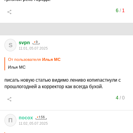
6
/
1
svpn
S
11:01, 05.07.2025
От пользователя
Илья MC
Илья MC
писать новую статью видимо лениво копипастнули с
прошлогодней а корректор как всегда бухой.
4
/
0
посох
П
11:02, 05.07.2025