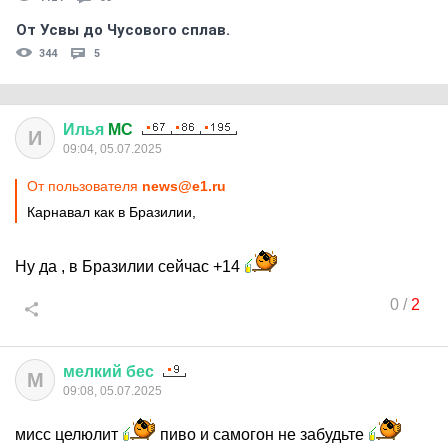
От Усвы до Чусового сплав.
344
5
Илья
MC
И
09:04, 05.07.2025
От пользователя
news@e1.ru
Карнавал как в Бразилии,
Ну да , в Бразилии сейчас +14
0
/
2
мелкий
бес
М
09:08, 05.07.2025
мисс целюлит
пиво и самогон не забудьте