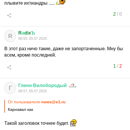
плывите ихтиандры .....
2
/
0
R
а
dix
Ъ
R
08:55, 05.07.2025
В этот раз ничо такие, даже не запортаченные. Мну бы
всем, кроме последней.
1
/
2
Гленн
Вилобородый
Г
08:57, 05.07.2025
От пользователя
news@e1.ru
Карнавал как
Такой заголовок точнее будет.