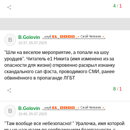
4
/
1
B.Golovin
B
10:37, 05.07.2025
"Шли на веселое мероприятие, а попали на шоу
уродцев". Читатель е1 Никита (имя изменено из-за
опасности для жизни) откровенно раскрыл изнанку
скандального сап фэста, проводимого СМИ, ранее
обвинённого в пропаганде ЛГБТ
8
/
1
B.Golovin
B
10:40, 05.07.2025
"Там вообще все небезопасно! " Уралочка, имя которой
мы не называем по соображениям безопасности, с