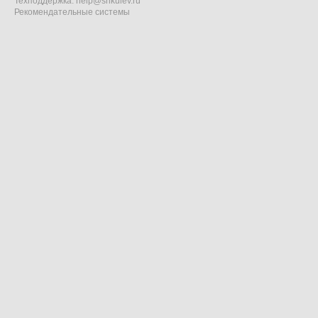
Техподдержка:
help@shkulev.ru
Рекомендательные системы