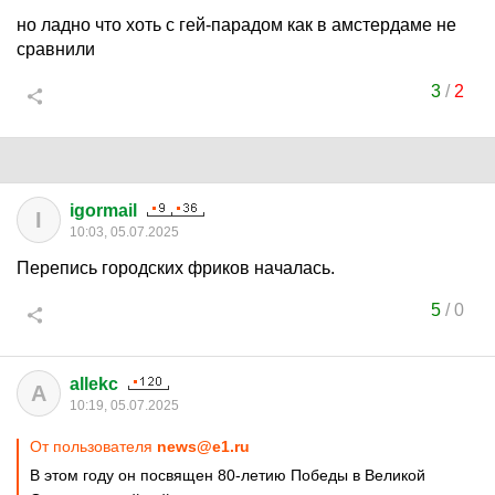
но ладно что хоть с гей-парадом как в амстердаме не
сравнили
3
/
2
igormail
I
10:03, 05.07.2025
Перепись городских фриков началась.
5
/
0
allekc
A
10:19, 05.07.2025
От пользователя
news@e1.ru
В этом году он посвящен 80-летию Победы в Великой