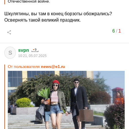
Отечественной войне.
Шкулятины, вы там в конец борзоты обожрались?
Освернять такой великий праздник.
6
/
1
svpn
S
10:21, 05.07.2025
От пользователя
news@e1.ru