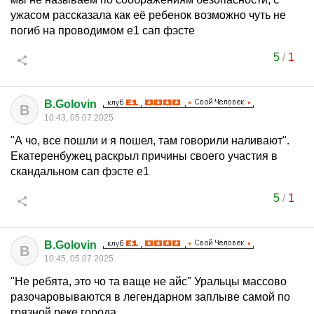
ужасом рассказала как её ребенок возможно чуть не
погиб на проводимом е1 сап фэсте
5
/
1
B.Golovin
B
10:43, 05.07.2025
"А чо, все пошли и я пошел, там говорили наливают".
Екатеренбужец раскрыл причины своего участия в
скандальном сап фэсте е1
5
/
1
B.Golovin
B
10:45, 05.07.2025
"Не ребята, это чо та ваще не айс" Уральцы массово
разочаровываются в легендарном заплыве самой по
грязной реке города.