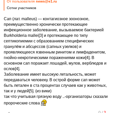
От пользователя
news@e1.ru
Сотни участников
Сап (лат. malleus) — контагиозное зоонозное,
преимущественно хронически протекающее
инфекционное заболевание, вызываемое бактерией
Burkholderia mallei[3] и протекающее по типу
септикопиемии с образованием специфических
гранулём и абсцессов (сапных узелков) и
проявляющееся язвенным ринитом и лимфаденитом,
гнойно-некротическими поражениями кожи[4]. В
основном сап поражает лошадей, мулов, верблюдов и
ослов[4].
Заболевание имеет высокую летальность, может
передаваться человеку. В острой форме сап может
быть летален в ста процентах случаев как у животных,
так и у людей[5]. (из вики)
так что учитывая грязную воду ..-организаторы сказали
пророческие слова
0
/
2