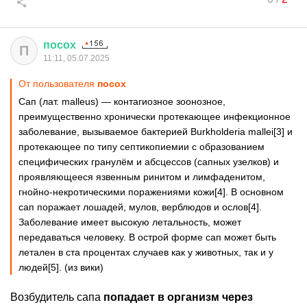
посох
П
11:11, 05.07.2025
От пользователя
посох
Сап (лат. malleus) — контагиозное зоонозное,
преимущественно хронически протекающее инфекционное
заболевание, вызываемое бактерией Burkholderia mallei[3] и
протекающее по типу септикопиемии с образованием
специфических гранулём и абсцессов (сапных узелков) и
проявляющееся язвенным ринитом и лимфаденитом,
гнойно-некротическими поражениями кожи[4]. В основном
сап поражает лошадей, мулов, верблюдов и ослов[4].
Заболевание имеет высокую летальность, может
передаваться человеку. В острой форме сап может быть
летален в ста процентах случаев как у животных, так и у
людей[5]. (из вики)
Возбудитель сапа
попадает в организм через