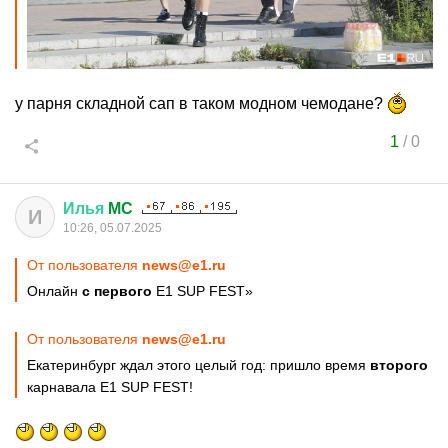
у парня складной сап в таком модном чемодане?
1
/
0
Илья
MC
И
10:26, 05.07.2025
От пользователя
news@e1.ru
Онлайн
с первого
E1 SUP FEST»
От пользователя
news@e1.ru
Екатеринбург ждал этого целый год: пришло время
второго
карнавала E1 SUP FEST!