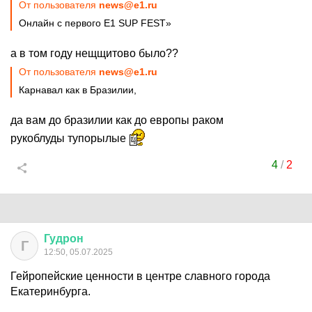
От пользователя
news@e1.ru
Онлайн с первого E1 SUP FEST»
а в том году нещщитово было??
От пользователя
news@e1.ru
Карнавал как в Бразилии,
да вам до бразилии как до европы раком
рукоблуды тупорылые
4
/
2
Гудрон
Г
12:50, 05.07.2025
Гейропейские ценности в центре славного города
Екатеринбурга.