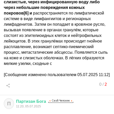
слизистые, через инфицированную воду либо
через небольшие повреждения кожных
покровов[6] и
распространяется по лимфатической
системе в виде лимфангиитов и регионарных
лимфаденитов. Затем он попадает в кровяное русло,
вызывая появление в органах гранулём, которые
состоят из эпителиоидных клеток и нейтрофильных
лейкоцитов. В этих гранулёмах происходит гнойное
расплавление, возникает септико-пиемический
процесс, метастатические абсцессы. Появляется сыпь
на коже и слизистых оболочках. В лёгких образуются
мелкие узелки, сходные с
[Сообщение изменено пользователем 05.07.2025 11:12]
0
/
2
Партизан
Бога
П
11:20, 05.07.2025