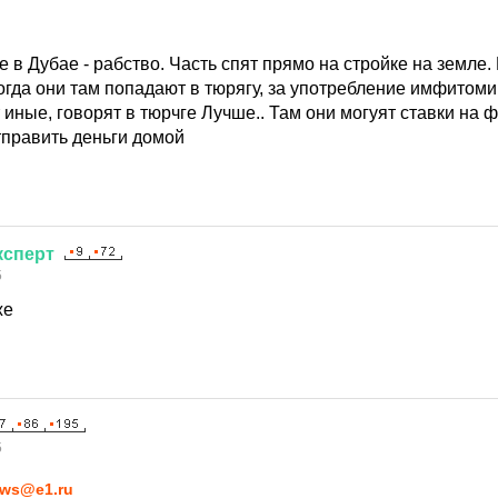
 в Дубае - рабство. Часть спят прямо на стройке на земле.
Когда они там попадают в тюрягу, за употребление имфитоми
 иные, говорят в тюрчге Лучше.. Там они могуят ставки на 
тправить деньги домой
ксперт
5
же
5
ws@e1.ru