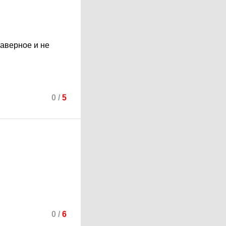
наверное и не
0
/
5
0
/
6