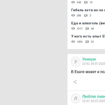
548
19
Гибель кота из-за
288
2
Еда и алкоголь (в
1517
48
У кого есть опыт E
1058
33
Уникум
У
22:42, 04.07.202
В Екате может и п
Люблю
пив
Л
22:47, 04.07.202