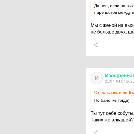
Да нее, если на вых
паре шотов между н
Мы с женой на вых
не больше двух, шот
Изощренна
И
21:07, 04.07.202
От пользователя
Бы
По баночке тогда)
Ты тут себе собут
Таких же алкашей