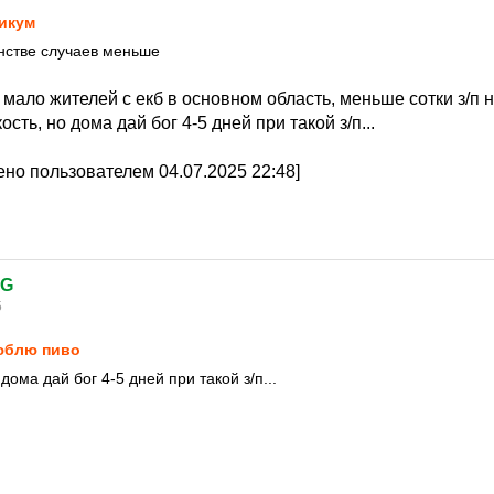
икум
нстве случаев меньше
 мало жителей с екб в основном область, меньше сотки з/п 
ость, но дома дай бог 4-5 дней при такой з/п...
но пользователем 04.07.2025 22:48]
.G
5
юблю пиво
дома дай бог 4-5 дней при такой з/п...