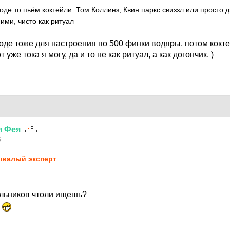
оде то пьём коктейли: Том Коллинз, Квин паркс свиззл или просто д
ими, чисто как ритуал
оде тоже для настроения по 500 финки водяры, потом кокте
 уже тока я могу, да и то не как ритуал, а как догончик. )
я
Фея
5
валый эксперт
ыльников чтоли ищешь?
?