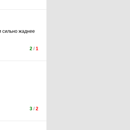
и сильно жаднее
2
/
1
3
/
2