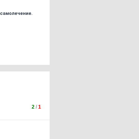
 самолечение.
2
/
1