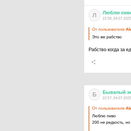
Люблю
пив
Л
22:56, 04.07.202
От пользователя
Al
Это же рабство
Рабство когда за еду
Бывалый
э
Б
22:57, 04.07.202
От пользователя
Al
Люблю пиво
200 не редкость, но 