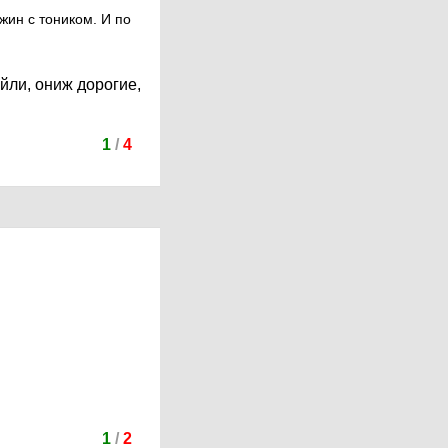
жин с тоником. И по
йли, ониж дорогие,
1
/
4
1
/
2