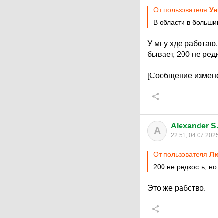
От пользователя
Ун
В области в больши
У мну хде работаю,
бывает, 200 не редк
[Сообщение измене
Alexander S
A
22:51, 04.07.202
От пользователя
Л
200 не редкость, но 
Это же рабство.