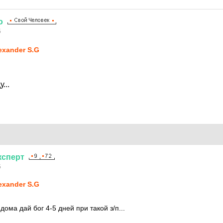
о
5
exander S.G
...
ксперт
5
exander S.G
дома дай бог 4-5 дней при такой з/п...