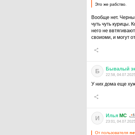
Это же рабство.
Вообще нет. Черные
чуть чуть курицы. 
него не ввтягивают
своиоми, и могут о
Бывалый
э
Б
22:58, 04.07.202
У них дома еще ху
Илья
MC
И
23:01, 04.07.202
От пользователя
ne