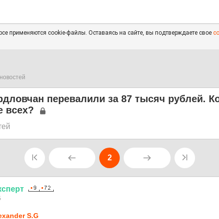
се применяются cookie-файлы. Оставаясь на сайте, вы подтверждаете свое
с
новостей
дловчан перевалили за 87 тысяч рублей. К
е всех?
тей
2
ксперт
5
exander S.G