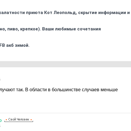
 халатности приюта Кот Леопольд, скрытиe информации и
ино, пиво, крепкое). Ваши любимые сочетания
FB акб зимой.
5
олучают так. В области в большинстве случаев меньше
о
5