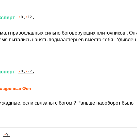
ксперт
5
имал православных сильно боговерующих плиточников.. Он
емя пытались нанять подмаастерьев вместо себя.. Удивлен
ксперт
5
ощренная Фея
е жадные, если связаны с богом ? Раньше наооборот было
а