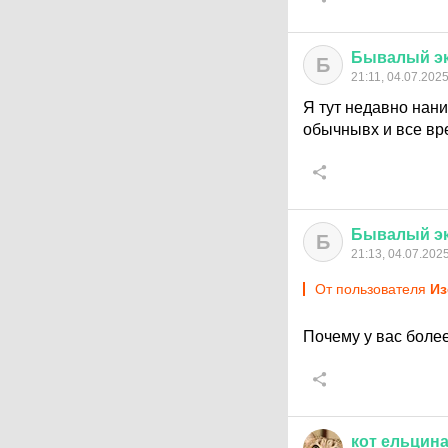
Бывалый
э
Б
21:11, 04.07.202
Я тут недавно нан
обычнывх и все вр
Бывалый
э
Б
21:13, 04.07.202
От пользователя
Из
Почему у вас боле
кот
ельцин