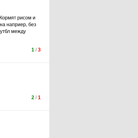
 Кормят рисом и
на наприер, без
футбл между
1
/
3
2
/
1