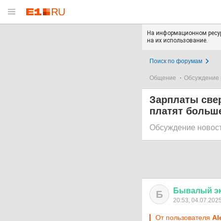
На информационном ресур
на их использование.
Поиск по форумам
Общение
Обсуждение 
Зарплаты свер
платят больш
Обсуждение новос
Бывалый
э
Б
20:53, 04.07.202
От пользователя
Al