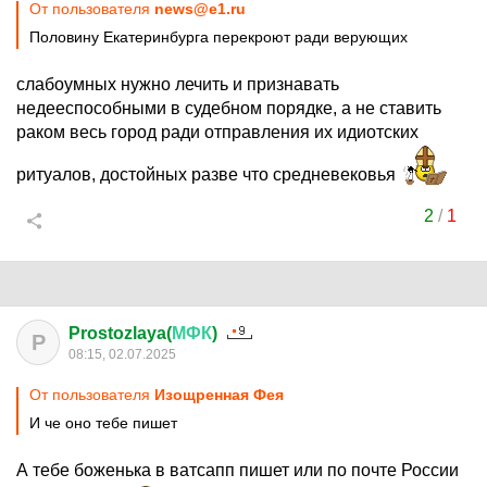
От пользователя
news@e1.ru
Половину Екатеринбурга перекроют ради верующих
слабоумных нужно лечить и признавать
недееспособными в судебном порядке, а не ставить
раком весь город ради отправления их идиотских
ритуалов, достойных разве что средневековья
2
/
1
Prostozlaya(
МФК
)
P
08:15, 02.07.2025
От пользователя
Изощренная Фея
И че оно тебе пишет
А тебе боженька в ватсапп пишет или по почте России