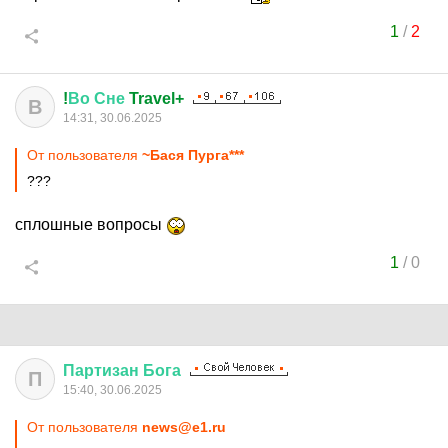
1
/
2
!
Во
Сне
Travel+
В
14:31, 30.06.2025
От пользователя
~Бася Пурга***
???
сплошные вопросы
1
/
0
Партизан
Бога
П
15:40, 30.06.2025
От пользователя
news@e1.ru