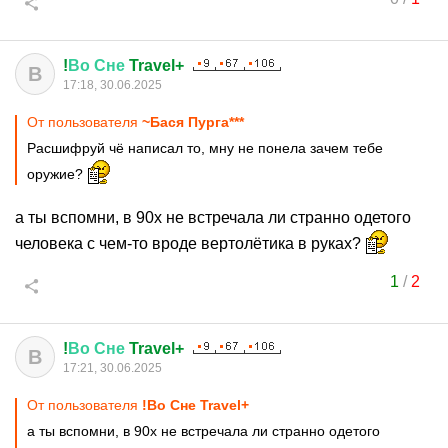
!
Во
Сне
Travel+
В
17:18, 30.06.2025
От пользователя
~Бася Пурга***
Расшифруй чё написал то, мну не понела зачем тебе
оружие?
а ты вспомни, в 90х не встречала ли странно одетого
человека с чем-то вроде вертолётика в руках?
1
/
2
!
Во
Сне
Travel+
В
17:21, 30.06.2025
От пользователя
!Во Сне Travel+
а ты вспомни, в 90х не встречала ли странно одетого