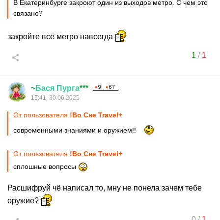
В Екатеринбурге закроют один из выходов метро. С чем это
связано?
закройте всё метро навсегда
1
/
1
~
Бася
Пурга
***
15:41, 30.06.2025
От пользователя
!Во Сне Travel+
современными знаниями и оружием!!
От пользователя
!Во Сне Travel+
сплошные вопросы
Расшифруй чё написал то, мну не понела зачем тебе
оружие?
0
/
1