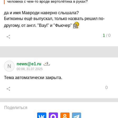
человека с чем-то вроде вертолётика в руках?
да и имя Мавроди наверно слышала?
Биткоины ещё выпускал, только назвать решил по-
другому, от англ. "Вау!" и "Фьючер"
1
/
0
news@e1.ru
N
00:08, 31.07.2025
Тема автоматически закрыта.
0
Поделиться