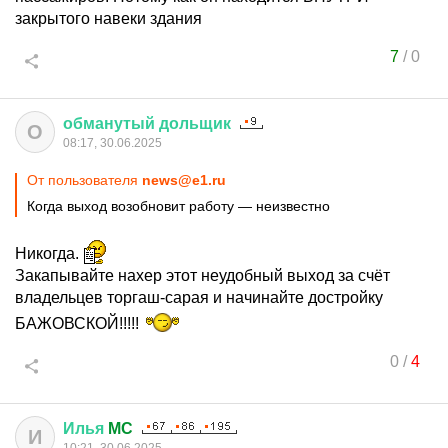
закрытого навеки здания
7
/
0
обманутый
дольщик
О
08:17, 30.06.2025
От пользователя
news@e1.ru
Когда выход возобновит работу — неизвестно
Никогда.
Закапывайте нахер этот неудобный выход за счёт
владельцев торгаш-сарая и начинайте достройку
БАЖОВСКОЙ!!!!!
0
/
4
Илья
MC
И