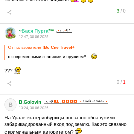
3
/
0
~
Бася
Пурга
***
12:47, 30.06.2025
От пользователя
!Во Сне Travel+
с современными знаниями и оружием!!
???
0
/
1
B.Golovin
B
13:24, 30.06.2025
На Урале екатеринбуржцы внезапно обнаружили
забарикадированный вход под землю. Как это связано
с криминальным авторитетом?