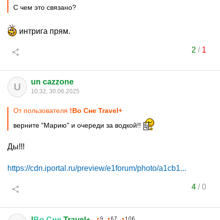
С чем это связано?
интрига прям.
2
/
1
un cazzone
U
10:32, 30.06.2025
От пользователя
!Во Сне Travel+
верните "Марию" и очереди за водкой!!
Ды!!!
https://cdn.iportal.ru/preview/e1forum/photo/a1cb1...
4
/
0
!
Во
Сне
Travel+