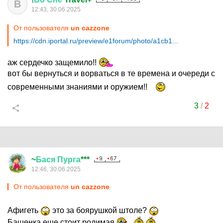
В
12:43, 30.06.2025
От пользователя
un cazzone
https://cdn.iportal.ru/preview/e1forum/photo/a1cb1...
аж сердечко защемило!!
вот бы вернуться и ворваться в те времена и очереди с
современными знаниями и оружием!!
3
/
2
~
Бася
Пурга
***
12:46, 30.06.2025
От пользователя
un cazzone
Афигеть
это за боярушкой штоле?
Башенка еще стоит родимая