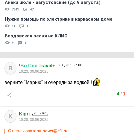
Анеки июле - августовские (до 9 августа)
7341
47
Нужна помощь по электрике в каркасном доме
11
1
Бардовская песня на КЛИО
9
1
!
Во
Сне
Travel+
В
10:23, 30.06.2025
верните "Марию" и очереди за водкой!!
4
/
1
Kipri
K
10:28, 30.06.2025
От пользователя
news@e1.ru