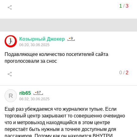
1
/
3
Козырный
Джокер
06:20, 30.06.2025
Подавляющее количество посетителей сайта
проголосовали за снос
0
/
2
rib65
R
06:32, 30.06.2025
Ещё раз убеждаемся что журналюги тупые. Если
торговый центр закрывают то совершенно очевидно
что и метровыход находящийся в этом центре
перестаёт быть нужным а точнее доступным для
пассажиров. Потому как он находится ВНУТРИ