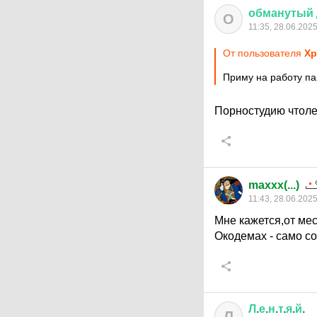
обманутый
О
11:35, 28.06.202
От пользователя
Хр
Приму на работу па
Порностудию чтол
maxxx(...)
11:43, 28.06.202
Мне кажется,от мес
Окодемах - само с
Л
.
е
.
н
.
т
.
я
.
й
.
Л