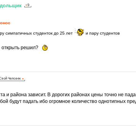
дольщик
5
онос
ру симпатичных студенток до 25 лет
и пару студентов
е открыть решил?
5
та и района зависит. В дорогих районах цены точно не пада
обой будут падать ибо огромное количество однотипных пр