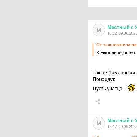
Местный
с
М
18:32, 29.06.202
От пользователя
ne
В Екатеринбург вот-
Так не Ломоносовы
Понаедут.
Пусть учатцо.
Местный
с
М
18:47, 29.06.202