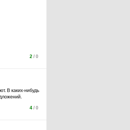
2
/
0
ют. В каких-нибудь
едложений.
4
/
0