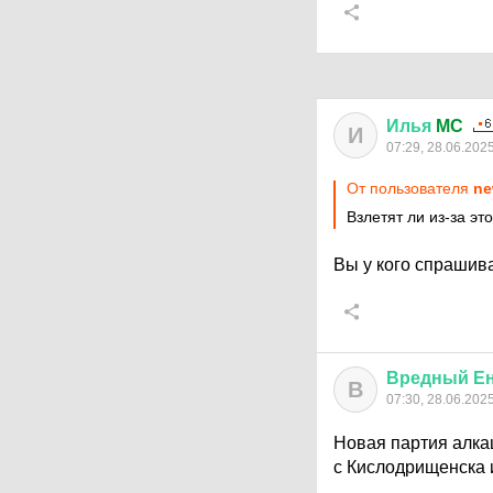
Илья
MC
И
07:29, 28.06.202
От пользователя
ne
Взлетят ли из-за эт
Вы у кого спрашив
Вредный
Е
В
07:30, 28.06.202
Новая партия алка
с Кислодрищенска 