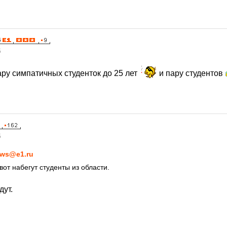
5
ару симпатичных студенток до 25 лет
и пару студентов
5
ws@e1.ru
вот набегут студенты из области.
дут.