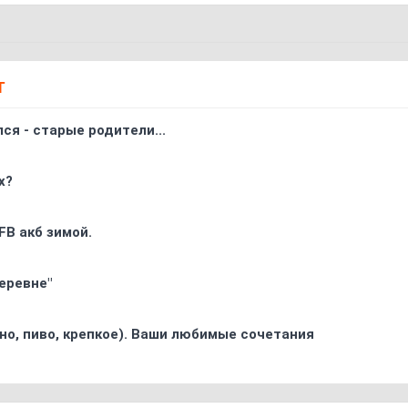
Т
ся - старые родители...
х?
FB акб зимой.
еревне"
ино, пиво, крепкое). Ваши любимые сочетания