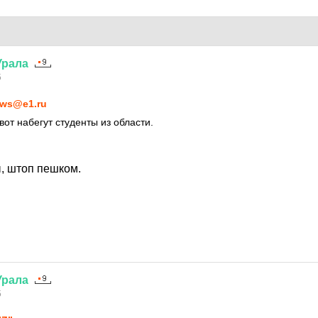
Урала
5
ws@e1.ru
вот набегут студенты из области.
, штоп пешком.
Урала
5