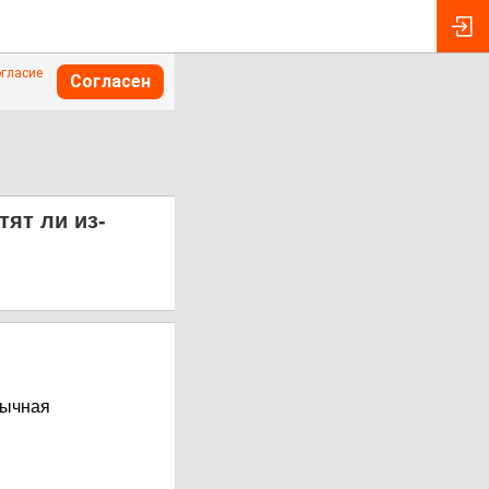
огласие
Согласен
тят ли из-
вычная