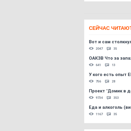
СЕЙЧАС ЧИТАЮ
Вот и сам столкнул
2047
35
ОАКЗВ Что за запа
641
13
У кого есть опыт E
756
28
Проект "Домик в д
9734
353
Еда и алкоголь (в
1167
35