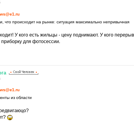
5
ws@e1.ru
и, что происходит на рынке: ситуация максимально непривычная
ходит! У кого есть жильцы - цену поднимают. У кого перерыв
 приборку для фотосессии.
ога
5
ws@e1.ru
денты из области
ередвигаюцо?
ет?