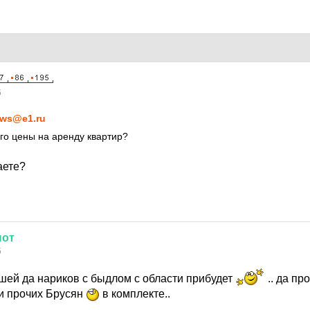
5
ws@e1.ru
ого цены на аренду квартир?
аете?
нот
5
шей да нариков с быдлом с области прибудет
.. да п
и прочих Брусян
в комплекте..