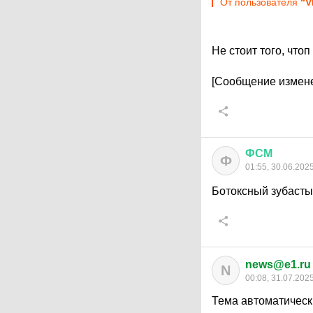
От пользователя
“V
Не стоит того, чт
[Сообщение измене
ФСМ
Ф
01:55, 30.06.202
Ботоксный зубасты
news@e1.ru
N
00:08, 31.07.202
Тема автоматическ