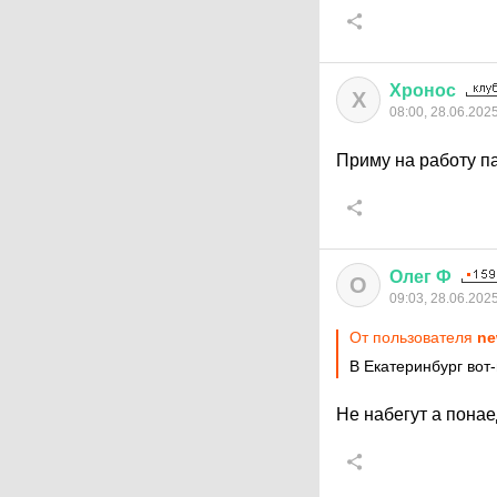
Хронос
Х
08:00, 28.06.202
Приму на работу п
Олег
Ф
О
09:03, 28.06.202
От пользователя
ne
В Екатеринбург вот-
Не набегут а понае