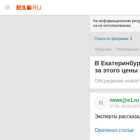
На информационном ресур
на их использование.
Поиск по форумам
Общение
Обсуждение 
В Екатеринбур
за этого цены
Обсуждение новос
news@e1.ru
N
07:00, 28.06.202
Эксперты рассказа
Оригинал статьи