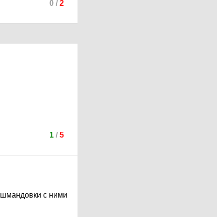
0
/
2
1
/
5
рошмандовки с ними