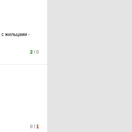
 с жильцами -
2
/
0
0
/
1