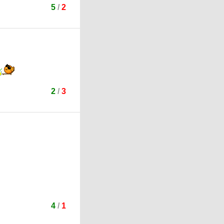
5
/
2
2
/
3
4
/
1