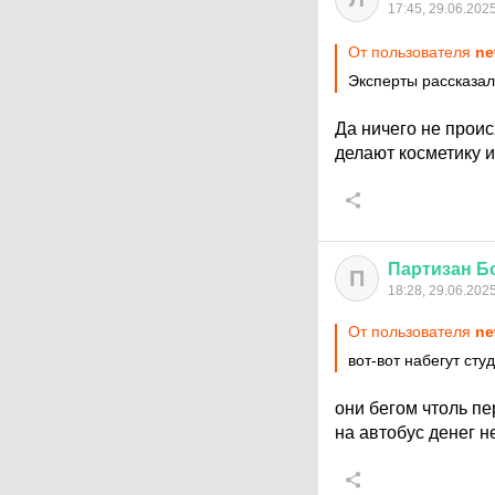
17:45, 29.06.202
От пользователя
ne
Эксперты рассказал
Да ничего не проис
делают косметику и
Партизан
Б
П
18:28, 29.06.202
От пользователя
ne
вот-вот набегут сту
они бегом чтоль п
на автобус денег н