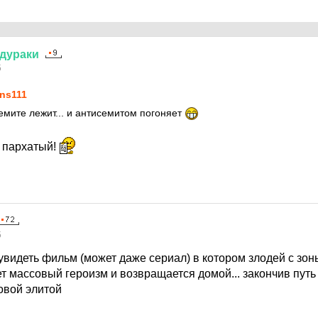
дураки
5
ns111
емите лежит... и антисемитом погоняет
л пархатый!
5
увидеть фильм (может даже сериал) в котором злодей с зон
 массовый героизм и возвращается домой... закончив путь 
овой элитой