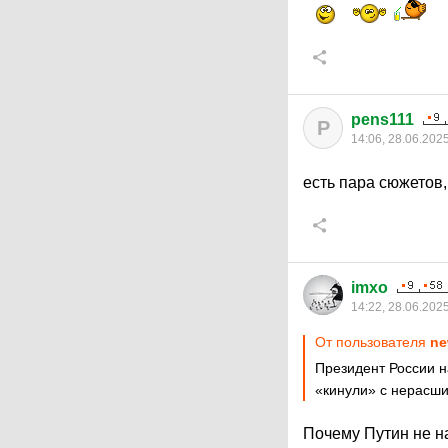
pens111
P
14:06, 28.06.202
есть пара сюжетов
imxo
14:22, 28.06.202
От пользователя
ne
Президент России н
«кинули» с нерасши
Почему Путин не н