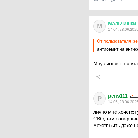
319
16
Мальчишки
-
М
14:04, 28.06.202
От пользователя
pe
антисемит на антис
Мну сионист, поня
pens111
P
14:05, 28.06.202
лично мне хочется 
СВО, там совершает
может быть даже н