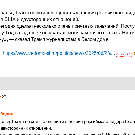
альд Трамп позитивно оценил заявления российского ли
я США и двусторонних отношений.
егодня сделал несколько очень приятных заявлений. Послу
у. Год назад он ее не уважал, могу вам точно сказать. Но т
ну», — сказал Трамп журналистам в Белом доме.
е:
https://www.vedomosti.ru/politics/news/2025/06/28/...
5
бадон
альд Трамп позитивно оценил заявления российского лидера Вла
двусторонних отношений.
годня сделал несколько очень приятных заявлений. Послушайте, о