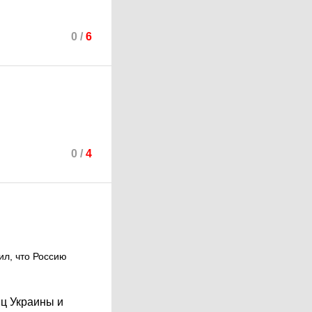
0
/
6
0
/
4
ил, что Россию
иц Украины и