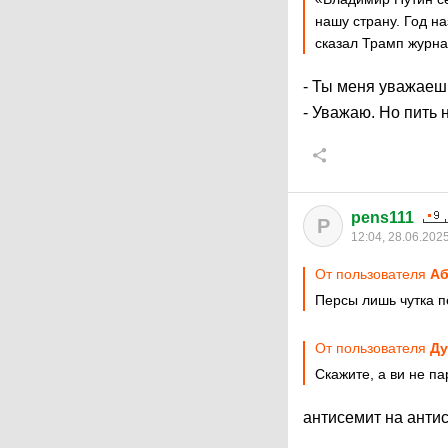
нашу страну. Год на
сказал Трамп журна
- Ты меня уважаеш
- Уважаю. Но пить 
pens111
P
12:04, 28.06.202
От пользователя
Аб
Персы лишь чутка п
От пользователя
Ду
Скажите, а ви не п
антисемит на антис