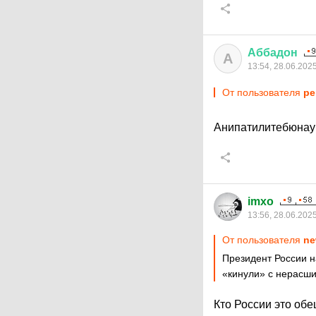
Аббадон
А
13:54, 28.06.202
От пользователя
pe
Анипатилитебюна
imxo
13:56, 28.06.202
От пользователя
ne
Президент России н
«кинули» с нерасши
Кто России это об