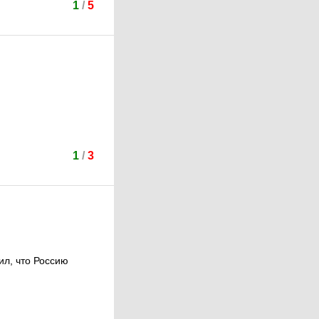
1
/
5
1
/
3
ил, что Россию