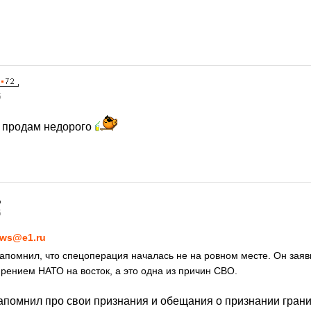
5
, продам недорого
5
ws@e1.ru
апомнил, что спецоперация началась не на ровном месте. Он заяв
рением НАТО на восток, а это одна из причин СВО.
апомнил про свои признания и обещания о признании гран