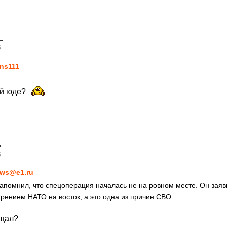
5
ns111
уй юде?
5
ws@e1.ru
апомнил, что спецоперация началась не на ровном месте. Он заяв
рением НАТО на восток, а это одна из причин СВО.
ещал?