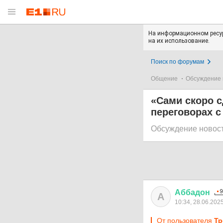
На информационном ресур
на их использование.
Поиск по форумам
Общение
Обсуждение 
«Сами скоро с
переговорах с
Обсуждение новос
Аббадон
А
10:34, 28.06.202
От пользователя
Тр