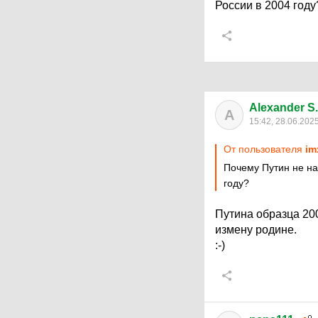
России в 2004 году
Alexander S
A
15:42, 28.06.202
От пользователя
im
Почему Путин не на
году?
Путина образца 20
измену родине.
:-)