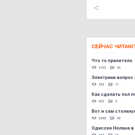
СЕЙЧАС ЧИТАЮ
Что то прилетело
2153
63
Электрики вопрос 
292
11
Как сделать пол п
307
2
Вот и сам столкнул
2240
35
Одиссея Нолана в