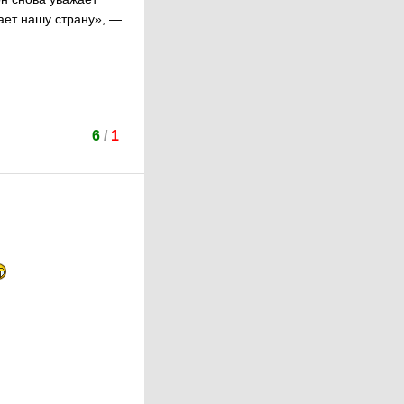
жает нашу страну», —
6
/
1