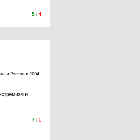
5
/
4
ны и России в 2004
кстремизм и
7
/
1