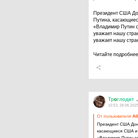
Президент США Дон
Путина, касающиес
«Владимир Путин с
уважает нашу стран
уважает нашу стра
Читайте подробне
Тр
o
глодит
10:53, 28.06.202
От пользователя
Аб
Президент США Дон
касающиеся США и 
«Владимир Путин се