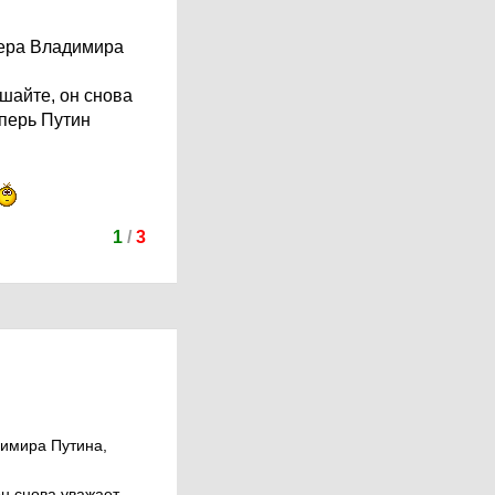
дера Владимира
шайте, он снова
еперь Путин
1
/
3
димира Путина,
н снова уважает