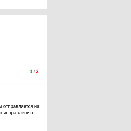
1
/
3
ы отправляется на
к исправлению...