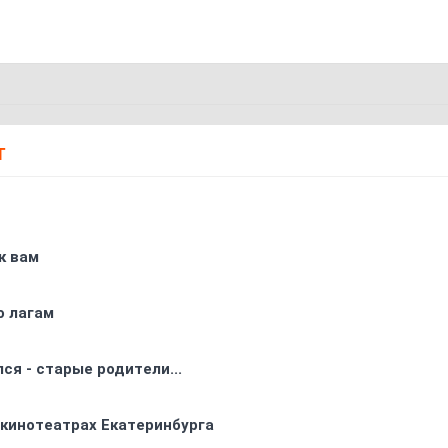
Т
к вам
о лагам
ся - старые родители...
 кинотеатрах Екатеринбурга