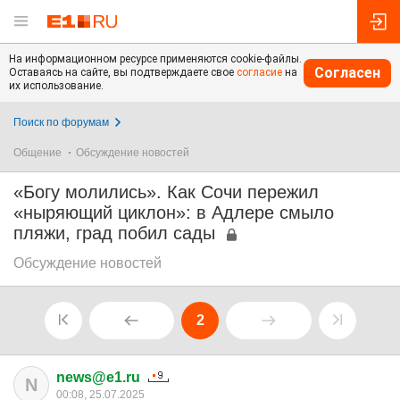
На информационном ресурсе применяются cookie-файлы.
Согласен
Оставаясь на сайте, вы подтверждаете свое
согласие
на
их использование.
Поиск по форумам
Общение
Обсуждение новостей
«Богу молились». Как Сочи пережил
«ныряющий циклон»: в Адлере смыло
пляжи, град побил сады
Обсуждение новостей
2
news@e1.ru
N
00:08, 25.07.2025