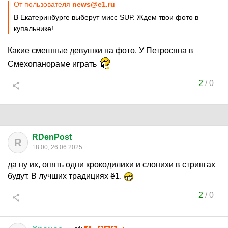
От пользователя
news@e1.ru
В Екатеринбурге выберут мисс SUP. Ждем твои фото в
купальнике!
Какие смешные девушки на фото. У Петросяна в
Смехопанораме играть
2
/
0
RDenPost
R
18:00, 26.06.2025
да ну их, опять одни крокодилихи и слонихи в стрингах
будут. В лучших традициях ё1.
2
/
0