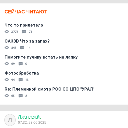
СЕЙЧАС ЧИТАЮТ
Что то прилетело
3776
74
ОАКЗВ Что за запах?
845
14
Помогите лучику встать на лапку
69
0
Фотообработка
94
13
Re: Племеннoй смoтр РOO CO ЦПС "УРАЛ"
65
2
Л
.
е
.
н
.
т
.
я
.
й
.
Л
07:32, 23.06.2025