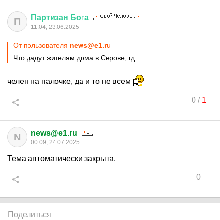
Партизан
Бога
П
11:04, 23.06.2025
От пользователя
news@e1.ru
Что дадут жителям дома в Серове, гд
челен на палочке, да и то не всем
0
/
1
news@e1.ru
N
00:09, 24.07.2025
Тема автоматически закрыта.
0
Поделиться