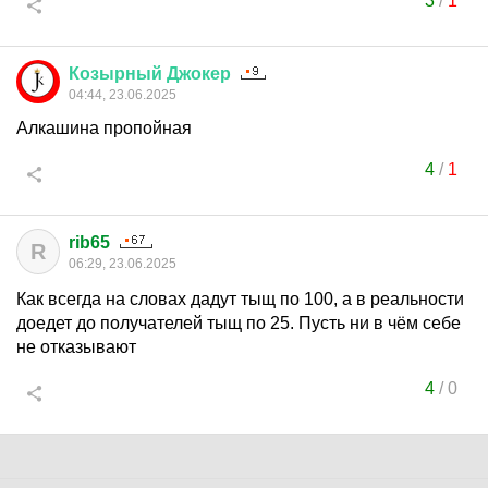
3
/
1
Козырный
Джокер
04:44, 23.06.2025
Алкашина пропойная
4
/
1
rib65
R
06:29, 23.06.2025
Как всегда на словах дадут тыщ по 100, а в реальности
доедет до получателей тыщ по 25. Пусть ни в чём себе
не отказывают
4
/
0