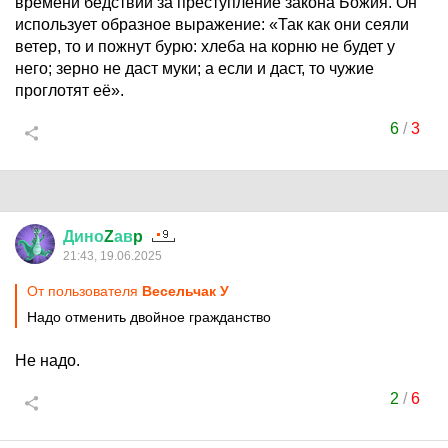
времени бедствий за преступление закона Божия. Он
использует образное выражение: «Так как они сеяли
ветер, то и пожнут бурю: хлеба на корню не будет у
него; зерно не даст муки; а если и даст, то чужие
проглотят её».
6
/
3
Дино
Z
ав
p
21:43, 19.06.2025
От пользователя
Весельчак У
Надо отменить двойное гражданство
Не надо.
2
/
6