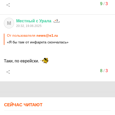
9
/
3
Местный
с
Урала
М
20:32, 19.06.2025
От пользователя
news@e1.ru
«Я бы там от инфаркта скончалась»
Таки, по еврейски.
8
/
3
СЕЙЧАС ЧИТАЮТ