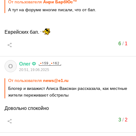
От пользователя
Анри БарбЮс™
А тут на форуме многие писали, что от бап.
Еврейских бап.
6
/
1
Олег
Ф
О
20:51, 19.06.2025
От пользователя
news@e1.ru
Блогер и визажист Алиса Ваксман рассказала, как местные
жители переживают обстрелы
Довольно спокойно
3
/
2