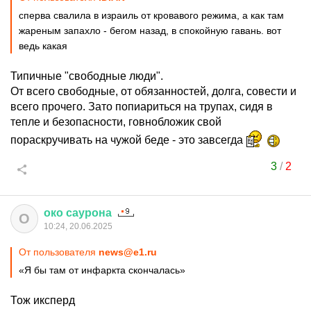
сперва свалила в израиль от кровавого режима, а как там
жареным запахло - бегом назад, в спокойную гавань. вот
ведь какая
Типичные "свободные люди".
От всего свободные, от обязанностей, долга, совести и
всего прочего. Зато попиариться на трупах, сидя в
тепле и безопасности, говнобложик свой
пораскручивать на чужой беде - это завсегда
3
/
2
око
саурона
О
10:24, 20.06.2025
От пользователя
news@e1.ru
«Я бы там от инфаркта скончалась»
Тож иксперд