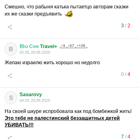
Смешно, что рабыня катька пытаетцо авторам сказки
их же сказки предъявить
3
/
2
!
Во
Сне
Travel+
В
02:35, 20.06.2025
Желаю израилю жить хорошо но недолго
0
/
4
Sasarovy
S
04:25, 20.06.2025
На своей шкуре испробовала как под бомбежкой жить!
Это тебе не палестинский беззащитных детей
УБИВАТЬ!!!
7
/
4