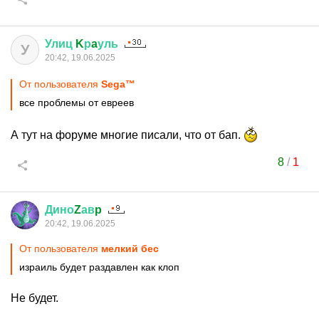
Улиц
K
р
a
уль
У
20:42, 19.06.2025
От пользователя
Sega™
все проблемы от евреев
А тут на форуме многие писали, что от бап.
8
/
1
Дино
Z
ав
p
20:42, 19.06.2025
От пользователя
мелкий бес
израиль будет раздавлен как клоп
Не будет.