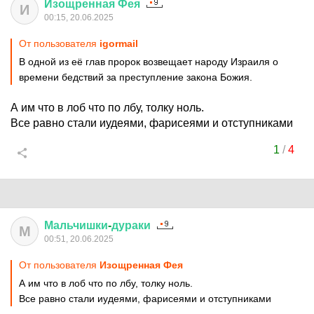
Изощренная
Фея
И
00:15, 20.06.2025
От пользователя
igormail
В одной из её глав пророк возвещает народу Израиля о
времени бедствий за преступление закона Божия.
А им что в лоб что по лбу, толку ноль.
Все равно стали иудеями, фарисеями и отступниками
1
/
4
Мальчишки
-
дураки
М
00:51, 20.06.2025
От пользователя
Изощренная Фея
А им что в лоб что по лбу, толку ноль.
Все равно стали иудеями, фарисеями и отступниками