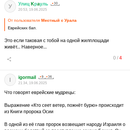
Улиц
K
р
a
уль
У
20:53, 19.06.2025
От пользователя
Местный с Урала
Еврейских бап.
Это если таковая с тобой на одной жилплощади
живёт... Наверное...
0
/
4
igormail
I
21:34, 19.06.2025
Что говорят еврейские мудрецы:
Выражение «Кто сеет ветер, пожнёт бурю» происходит
из Книги пророка Осии
В одной из её глав пророк возвещает народу Израиля о