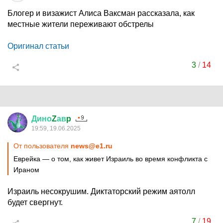
Блогер и визажист Алиса Ваксман рассказала, как
местные жители переживают обстрелы
Оригинал статьи
3
/
14
Дино
Z
ав
p
19:59, 19.06.2025
От пользователя
news@e1.ru
Еврейка — о том, как живет Израиль во время конфликта с
Ираном
Израиль несокрушим. Диктаторский режим аятолл
будет свергнут.
7
/
19