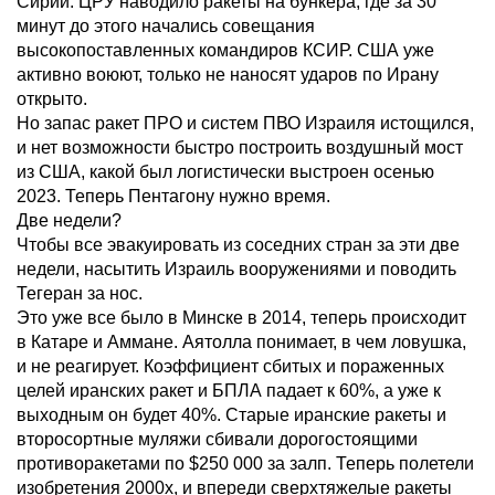
Сирии. ЦРУ наводило ракеты на бункера, где за 30
минут до этого начались совещания
высокопоставленных командиров КСИР. США уже
активно воюют, только не наносят ударов по Ирану
открыто.
Но запас ракет ПРО и систем ПВО Израиля истощился,
и нет возможности быстро построить воздушный мост
из США, какой был логистически выстроен осенью
2023. Теперь Пентагону нужно время.
Две недели?
Чтобы все эвакуировать из соседних стран за эти две
недели, насытить Израиль вооружениями и поводить
Тегеран за нос.
Это уже все было в Минске в 2014, теперь происходит
в Катаре и Аммане. Аятолла понимает, в чем ловушка,
и не реагирует. Коэффициент сбитых и пораженных
целей иранских ракет и БПЛА падает к 60%, а уже к
выходным он будет 40%. Старые иранские ракеты и
второсортные муляжи сбивали дорогостоящими
противоракетами по $250 000 за залп. Теперь полетели
изобретения 2000х, и впереди сверхтяжелые ракеты