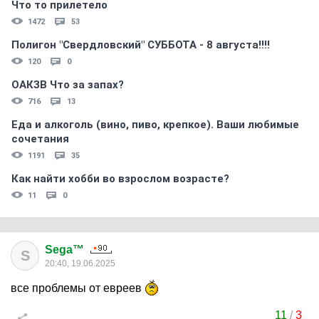
Что то прилетело
1472
53
Полигон "Свердловский" СУББОТА - 8 августа!!!!
120
0
ОАКЗВ Что за запах?
716
13
Еда и алкоголь (вино, пиво, крепкое). Ваши любимые
сочетания
1191
35
Как найти хобби во взрослом возрасте?
11
0
Sega™
S
20:40, 19.06.2025
все проблемы от евреев
11
/
3