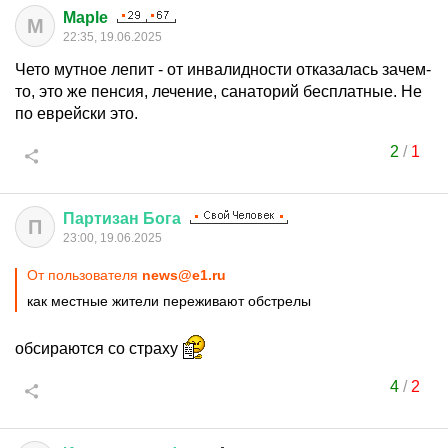
Maple
M
22:35, 19.06.2025
Чето мутное лепит - от инвалидности отказалась зачем-
то, это же пенсия, лечение, санаторий бесплатные. Не
по еврейски это.
2
/
1
Партизан
Бога
П
23:00, 19.06.2025
От пользователя
news@e1.ru
как местные жители переживают обстрелы
обсираются со страху
4
/
2