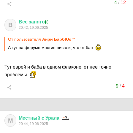
4
/
12
Все
занято
((
В
20:42, 19.06.2025
От пользователя
Анри БарбЮс™
А тут на форуме многие писали, что от бап.
Тут еврей и баба в одном флаконе, от нее точно
проблемы.
9
/
4
Местный
с
Урала
М
20:44, 19.06.2025