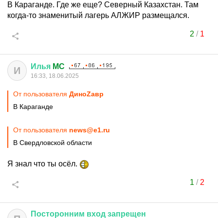
В Караганде. Где же еще? Северный Казахстан. Там
когда-то знаменитый лагерь АЛЖИР размещался.
2
/
1
Илья
MC
И
16:33, 18.06.2025
От пользователя
ДиноZавp
В Караганде
От пользователя
news@e1.ru
В Свердловской области
Я знал что ты осёл.
1
/
2
Посторонним
вход
запрещен