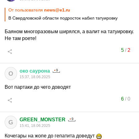
От пользователя
news@e1.ru
В Свердловской области подросток набил татуировку
Баяном многоразовым ширялся, а валит на татуировку.
Не там роете!
5
/
2
око
саурона
О
15:37, 18.06.2025
Вот партаки до чего доводят
6
/
0
GREEN_MONSTER
G
15:41, 18.06.2025
Кочегары на жопе до гепатита доведут