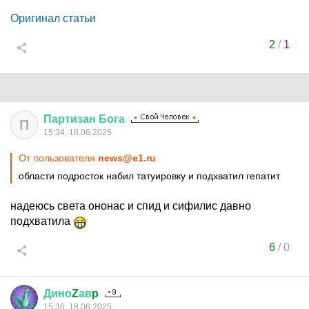
Оригинал статьи
2
/
1
Партизан
Бога
П
15:34, 18.06.2025
От пользователя
news@e1.ru
области подросток набил татуировку и подхватил гепатит
надеюсь света ононас и спид и сифилис давно
подхватила
6
/
0
Дино
Z
ав
p
15:36, 18.06.2025