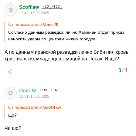
Scofflaw
S
12:49, 15.06.2025
От пользователя
Олег Ф
Согласно данным разведки, лично Хаменаи отдал приказ
наносить удары по центрам жилых городов
А по данным иранской разведки лично Биби пил кровь
христианских младенцев с мацой на Песах. И що?
3
/
4
Олег
Ф
О
12:51, 15.06.2025
От пользователя
Scofflaw
що?
Чи шо?