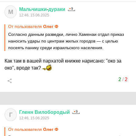
Мальчишки
-
дураки
М
12:46, 15.06.2025
От пользователя
Олег Ф
Согласно данным разведки, лично Хаменаи отдал приказ
наносить удары по центрам жилых городов — с целью
посеять панику среди израильского населения.
Как там в вашей пархатой книжке нарисано: "око за
око", вроде так?
2
/
2
Гленн
Вилобородый
Г
12:46, 15.06.2025
От пользователя
Олег Ф