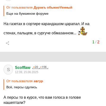
От пользователя
Дуракъ обыкноVенный
Еще на бумажном форуме
На газетах в сортире карандашом царапал. И на
стенах, пальцем, в сургуче обмазанном...
1
/
2
Scofflaw
S
12:39, 15.06.2025
От пользователя
авгуp
Всё, персы сдулись
А персы то в курсе, что вам голоса в голове
нашептали?