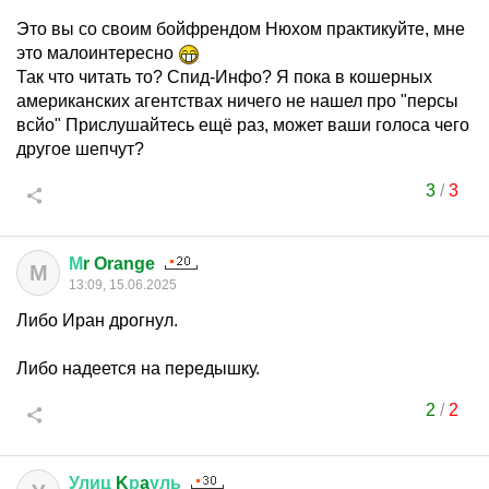
Это вы со своим бойфрендом Нюхом практикуйте, мне
это малоинтересно
Так что читать то? Спид-Инфо? Я пока в кошерных
американских агентствах ничего не нашел про "персы
всйо" Прислушайтесь ещё раз, может ваши голоса чего
другое шепчут?
3
/
3
М
r Orange
М
13:09, 15.06.2025
Либо Иран дрогнул.
Либо надеется на передышку.
2
/
2
Улиц
K
р
a
уль