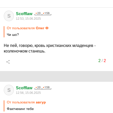
Scofflaw
S
12:53, 15.06.2025
От пользователя
Олег Ф
Чи шо?
Не пей, говорю, кровь христианских младенцев -
козленочком станешь.
2
/
2
Scofflaw
S
12:56, 15.06.2025
От пользователя
авгуp
Фактчекинг тебе