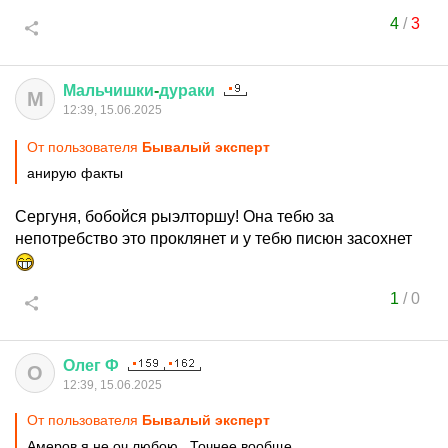
4
/
3
Мальчишки
-
дураки
М
12:39, 15.06.2025
От пользователя
Бывалый эксперт
анирую факты
Сергуня, бобойся рыэлторшу! Она тебю за
непотребство это проклянет и у тебю писюн засохнет
1
/
0
Олег
Ф
О
12:39, 15.06.2025
От пользователя
Бывалый эксперт
Амеров я не оч любою.. Точнее вообще