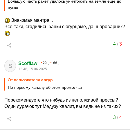
Большую часть ракет удалось уничтожить на земле ещё до
пуска.
Знакомая мантра...
Все-таки, сгодились банки с огурцаме, да, шароварник?
4
/
3
Scofflaw
S
12:48, 15.06.2025
От пользователя
авгуp
По первому каналу об этом промолчат
Порекомендуете что нибудь из неполживой прессы?
Один дурачок тут Медузу хвалит, вы ведь не из таких?
3
/
4