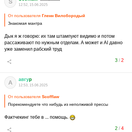
S
12:52, 15.06.2025
От пользователя
Гленн Вилобородый
Знакомая мантра
Дык я ж говорю: их там штампуют видимо и потом
рассаживают по нужным отделам. А может и AI давно
уже заменил рабский труд
3
/
2
авгу
p
А
12:53, 15.06.2025
От пользователя
Scofflaw
Порекомендуете что нибудь из неполживой прессы
Фактчекинг тебе в ... помощь.
2
/
4