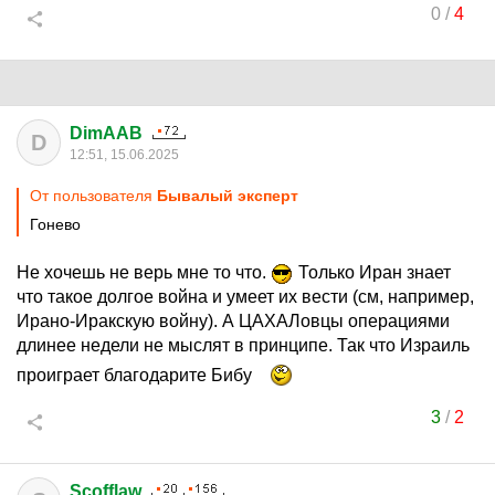
0
/
4
DimAAB
D
12:51, 15.06.2025
От пользователя
Бывалый эксперт
Гонево
Не хочешь не верь мне то что.
Только Иран знает
что такое долгое война и умеет их вести (см, например,
Ирано-Иракскую войну). А ЦАХАЛовцы операциями
длинее недели не мыслят в принципе. Так что Израиль
проиграет благодарите Бибу
3
/
2
Scofflaw