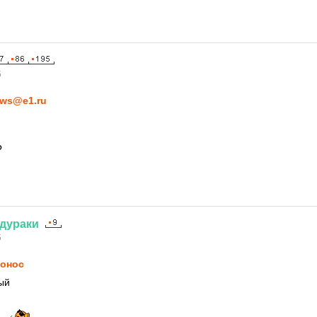
5
ws@e1.ru
?
дураки
5
онос
ый