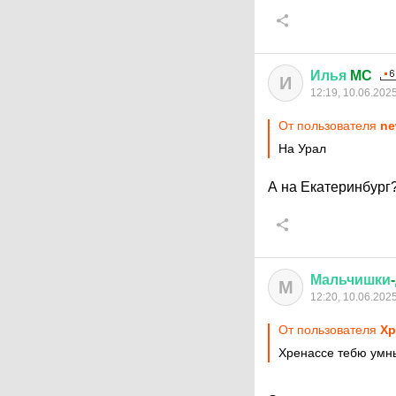
Илья
MC
И
12:19, 10.06.202
От пользователя
ne
На Урал
А на Екатеринбург
Мальчишки
-
М
12:20, 10.06.202
От пользователя
Хр
Хренассе тебю умн