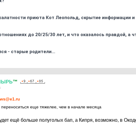
х?
 халатности приюта Кот Леопольд, скрытиe информации и
отношениях до 20/25/30 лет, и что оказалось правдой, а 
ся - старые родители...
ПЫРЬ
™
5
ws@e1.ru
 переноситься еще тяжелее, чем в начале месяца
удет ещё больше полуголых бап, а Кипря, возможно, в Окод