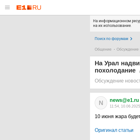
На информационном ресур
на их использование.
Поиск по форумам
Общение
Обсуждение 
На Урал надви
похолодание
Обсуждение новос
news@e1.ru
N
11:54, 10.06.202
10 июня жара буде
Оригинал статьи