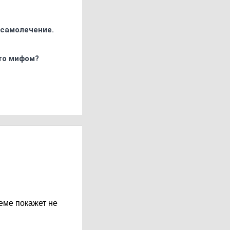
 самолечение.
что мифом?
еме покажет не