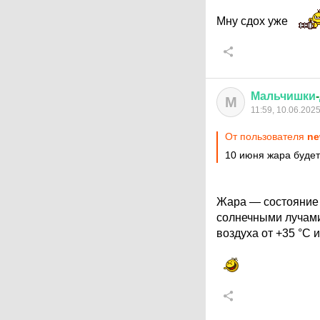
Мну сдох уже
Мальчишки
-
М
11:59, 10.06.202
От пользователя
ne
10 июня жара будет
Жара — состояние 
солнечными лучами
воздуха от +35 °C 