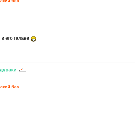
лкий бес
 в его галаве
дураки
5
лкий бес