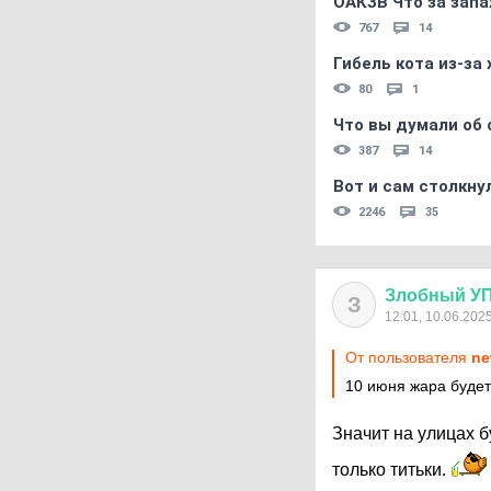
ОАКЗВ Что за запа
767
14
Гибель кота из-за
80
1
Что вы думали об 
387
14
Вот и сам столкнул
2246
35
Злобный
У
З
12:01, 10.06.202
От пользователя
ne
10 июня жара будет
Значит на улицах б
только титьки.