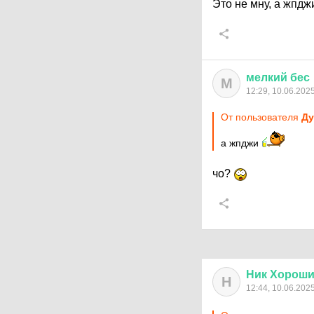
Это не мну, а жпд
мелкий
бес
М
12:29, 10.06.202
От пользователя
Ду
а жпджи
чо?
Ник
Хорош
Н
12:44, 10.06.202