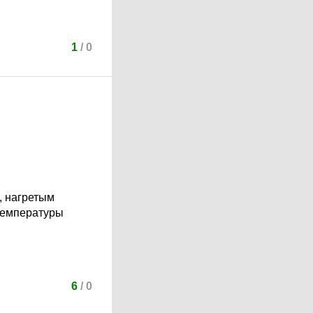
1
/
0
, нагретым
температуры
6
/
0