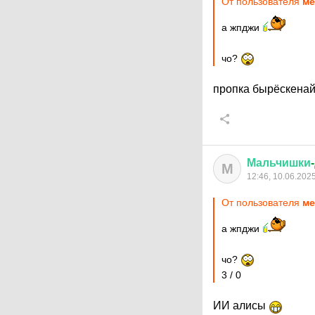
От пользователя
ме
а жпджи
чо?
пропка бырёскенай
Мальчишки
-
М
12:46, 10.06.202
От пользователя
ме
а жпджи
чо?
3 / 0
ИИ алисы