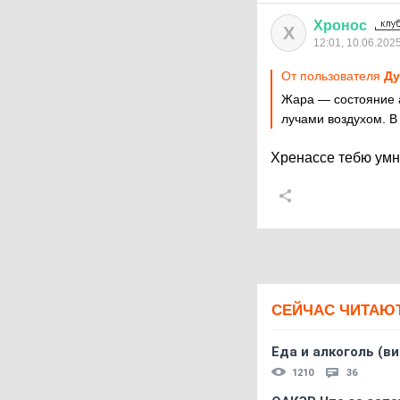
Хронос
Х
12:01, 10.06.202
От пользователя
Ду
Жара — состояние 
лучами воздухом. В
Хренассе тебю ум
СЕЙЧАС ЧИТАЮ
Еда и алкоголь (в
1210
36