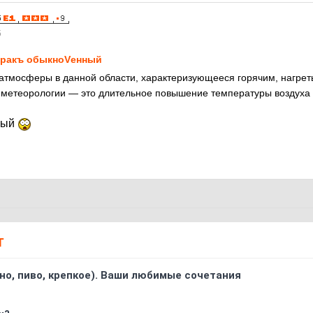
5
ракъ обыкноVенный
атмосферы в данной области, характеризующееся горячим, нагре
 метеорологии — это длительное повышение температуры воздуха 
ный
Т
ино, пиво, крепкое). Ваши любимые сочетания