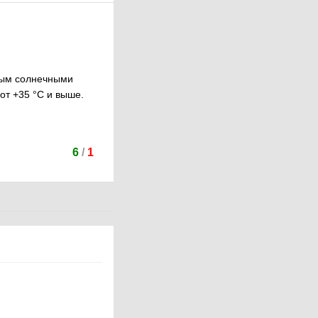
тым солнечными
от +35 °C и выше.
6
/
1