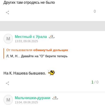
Других там отродясь не было
0
Местный
с
Урала
М
13:03, 09.06.2025
От пользователя
обманутый дольщик
Л, М, Н... Давайте на "О" берите теперь
На К. Нашева бывшево.
1
/
0
Мальчишки
-
дураки
М
13:04, 09.06.2025