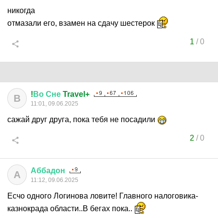
никогда
отмазали его, взамен на сдачу шестерок
1
/
0
!
Во
Сне
Travel+
В
11:01, 09.06.2025
сажай друг друга, пока тебя не посадили
2
/
0
Аббадон
А
11:12, 09.06.2025
Есчо одного Логинова ловите! Главного налоговика-
казнокрада области..В бегах пока..