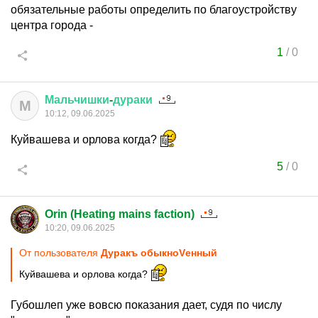
обязательные работы определить по благоустройству
центра города -
1
/
0
Мальчишки
-
дураки
М
10:12, 09.06.2025
Куйвашева и орлова когда?
5
/
0
Orin (Heating mains faction)
10:20, 09.06.2025
От пользователя
Дуракъ обыкноVенный
Куйвашева и орлова когда?
Губошлеп уже вовсю показания дает, судя по числу