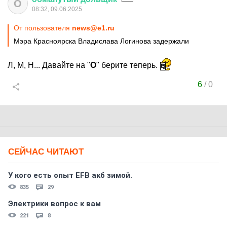
О
08:32, 09.06.2025
От пользователя
news@e1.ru
Мэра Красноярска Владислава Логинова задержали
Л, М, Н... Давайте на "
О
" берите теперь.
6
/
0
СЕЙЧАС ЧИТАЮТ
У кого есть опыт EFB акб зимой.
835
29
Электрики вопрос к вам
221
8