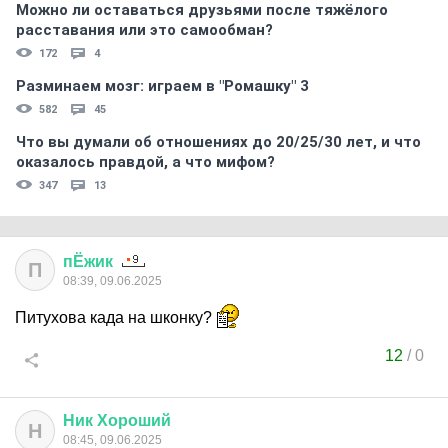
Можно ли оставаться друзьями после тяжёлого
расставания или это самообман?
172
4
Разминаем мозг: играем в "Ромашку" 3
582
45
Что вы думали об отношениях до 20/25/30 лет, и что
оказалось правдой, а что мифом?
347
13
пЁжик
П
08:39, 09.06.2025
Питухова када на шконку?
12
/
0
Ник
Хороший
Н
08:45, 09.06.2025