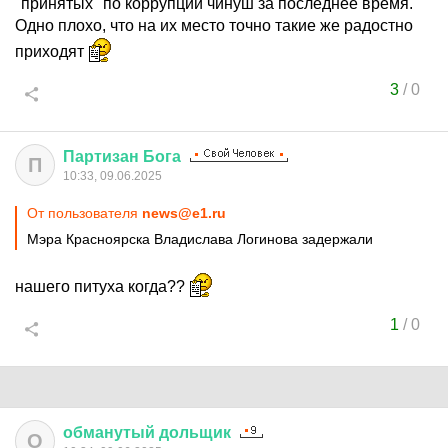
"принятых" по коррупции чинуш за последнее время.
Одно плохо, что на их место точно такие же радостно
приходят
3
/
0
Партизан
Бога
П
10:33, 09.06.2025
От пользователя
news@e1.ru
Мэра Красноярска Владислава Логинова задержали
нашего питуха когда??
1
/
0
обманутый
дольщик
О