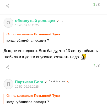
1
/
0
обманутый
дольщик
О
10:40, 09.06.2025
От пользователя
Позывной Тува
когда губашлёпа посадят ?
Дык, не его одного. Всю банду, что 13 лет тут область
гнобила и в долги опускала, сжажать надо.
2
/
0
Партизан
Бога
П
10:59, 09.06.2025
От пользователя
Позывной Тува
когда губашлёпа посадят ?