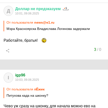
Доллар
не
предзказуем
Д
10:01, 09.06.2025
От пользователя
news@e1.ru
Мэра Красноярска Владислава Логинова задержали
Работайте, братья!
3
/
0
igp96
I
10:03, 09.06.2025
От пользователя
пЁжик
Питухова када на шконку?
Чево уж сразу на шконку, для начала можно ево на