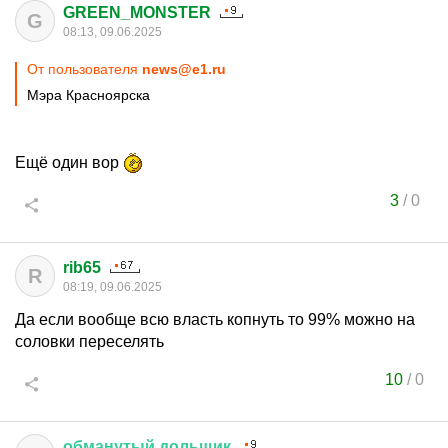
GREEN_MONSTER
G
08:13, 09.06.2025
От пользователя
news@e1.ru
Мэра Красноярска
Ещё один вор
3
/
0
rib65
R
08:19, 09.06.2025
Да если вообще всю власть копнуть то 99% можно на
соловки переселять
10
/
0
обманутый
дольщик