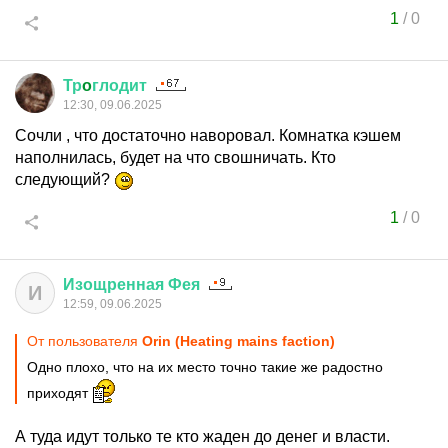
1
/
0
Тр
o
глодит
12:30, 09.06.2025
Сочли , что достаточно наворовал. Комнатка кэшем
наполнилась, будет на что свошничать. Кто
следующий?
1
/
0
Изощренная
Фея
И
12:59, 09.06.2025
От пользователя
Orin (Heating mains faction)
Одно плохо, что на их место точно такие же радостно
приходят
А туда идут только те кто жаден до денег и власти.