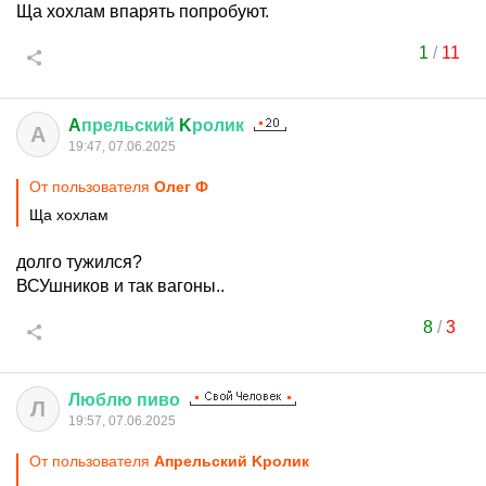
Ща хохлам впарять попробуют.
1
/
11
A
прельский
K
ролик
A
19:47, 07.06.2025
От пользователя
Олег Ф
Ща хохлам
долго тужился?
ВСУшников и так вагоны..
8
/
3
Люблю
пиво
Л
19:57, 07.06.2025
От пользователя
Aпрельский Kролик