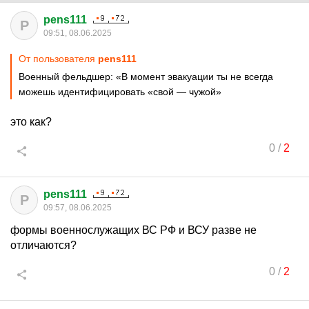
pens111
P
09:51, 08.06.2025
От пользователя
pens111
Военный фельдшер: «В момент эвакуации ты не всегда
можешь идентифицировать «свой — чужой»
это как?
0
/
2
pens111
P
09:57, 08.06.2025
формы военнослужащих ВС РФ и ВСУ разве не
отличаются?
0
/
2