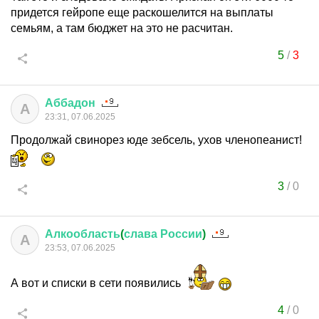
придется гейропе еще раскошелится на выплаты
семьям, а там бюджет на это не расчитан.
5
/
3
Аббадон
А
23:31, 07.06.2025
Продолжай свинорез юде зебсель, ухов членопеанист!
3
/
0
Алкообласть
(
слава
России
)
А
23:53, 07.06.2025
А вот и списки в сети появились
4
/
0