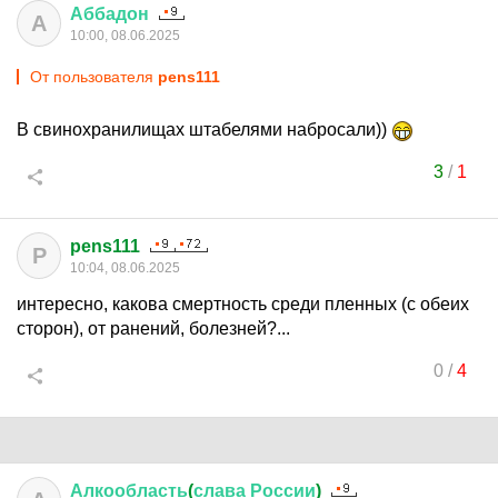
Аббадон
А
10:00, 08.06.2025
От пользователя
pens111
В свинохранилищах штабелями набросали))
3
/
1
pens111
P
10:04, 08.06.2025
интересно, какова смертность среди пленных (с обеих
сторон), от ранений, болезней?...
0
/
4
Алкообласть
(
слава
России
)