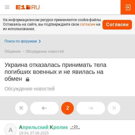
На информационном ресурсе применяются cookie-файлы.
Согласен
Оставаясь на сайте, вы подтверждаете свое
согласие
на
их использование.
Поиск по форумам
Общение
Обсуждение новостей
Украина отказалась принимать тела
погибших военных и не явилась на
обмен
Обсуждение новостей
2
A
прельский
K
ролик
A
19:34, 07.06.2025