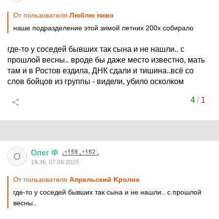
От пользователя
Люблю пиво
наше подразделение этой зимой летних 200х собирало
где-то у соседей бывших так сына и не нашли.. с
прошлой весны.. вроде бы даже место известно, мать
там и в Ростов ездила, ДНК сдали и тишина..всё со
слов бойцов из группы - видели, убило осколком
4
/
1
Олег
Ф
О
19:36, 07.06.2025
От пользователя
Aпрельский Kролик
где-то у соседей бывших так сына и не нашли.. с прошлой
весны..