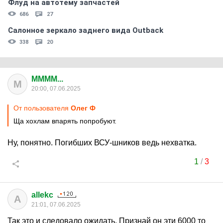
Флуд на автотему запчастей
686
27
Салонное зеркало заднего вида Outback
338
20
MMMM...
M
20:00, 07.06.2025
От пользователя
Олег Ф
Ща хохлам впарять попробуют.
Ну, понятно. Погибших ВСУ-шников ведь нехватка.
1
/
3
allekc
A
21:01, 07.06.2025
Так это и следовало ожидать. Признай он эти 6000 то