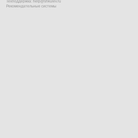
Техподдержка:
help@shkulev.ru
Рекомендательные системы