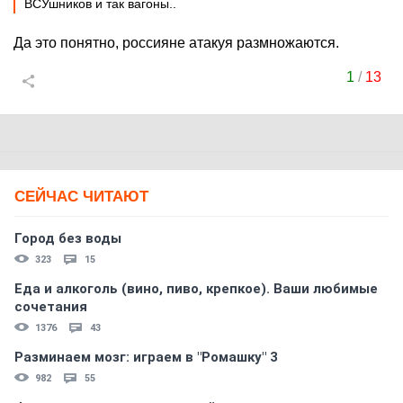
ВСУшников и так вагоны..
Да это понятно, россияне атакуя размножаются.
1
/
13
СЕЙЧАС ЧИТАЮТ
Город без воды
323
15
Еда и алкоголь (вино, пиво, крепкое). Ваши любимые
сочетания
1376
43
Разминаем мозг: играем в "Ромашку" 3
982
55