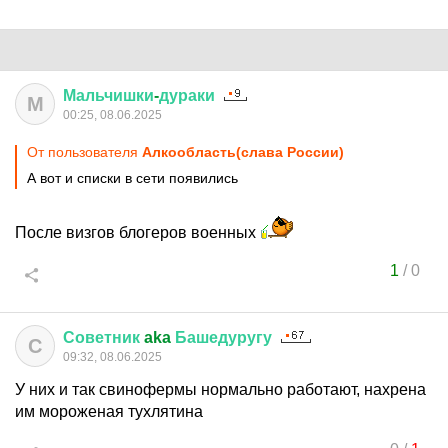
Мальчишки
-
дураки
М
00:25, 08.06.2025
От пользователя
Алкообласть(слава России)
А вот и списки в сети появились
После визгов блогеров военных
1
/
0
Советник
aka
Башедуругу
С
09:32, 08.06.2025
У них и так свинофермы нормально работают, нахрена
им мороженая тухлятина