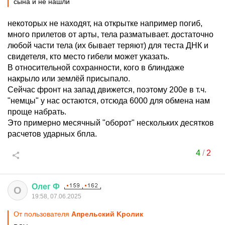
сына и не нашли
некоторых не находят, на открытке например погиб,
много прилетов от арты, тела разматывает. достаточно
любой части тела (их бывает теряют) для теста ДНК и
свидетеля, кто место гибели может указать.
В относительной сохранности, кого в блиндаже
накрыло или землёй присыпало.
Сейчас фронт на запад движется, поэтому 200е в т.ч.
"немцы" у нас остаются, отсюда 6000 для обмена нам
проще набрать.
Это примерно месячный "оборот" нескольких десятков
расчетов ударных бпла.
4
/
2
Олег
Ф
О
19:58, 07.06.2025
От пользователя
Aпрельский Kролик