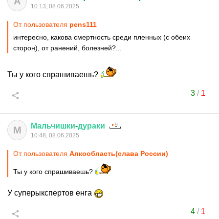
А
10:13, 08.06.2025
От пользователя
pens111
интересно, какова смертность среди пленных (с обеих
сторон), от ранений, болезней?...
Ты у кого спрашиваешь?
3
/
1
Мальчишки
-
дураки
М
10:48, 08.06.2025
От пользователя
Алкообласть(слава России)
Ты у кого спрашиваешь?
У суперыкспертов енга
4
/
1