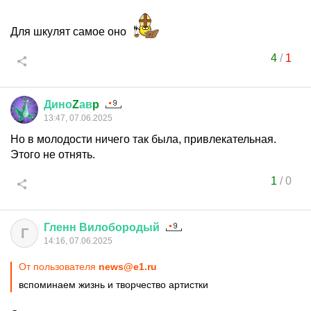
Для шкулят самое оно
4
/
1
Дино
Z
ав
p
13:47, 07.06.2025
Но в молодости ничего так была, привлекательная.
Этого не отнять.
1
/
0
Гленн
Вилобородый
Г
14:16, 07.06.2025
От пользователя
news@e1.ru
вспоминаем жизнь и творчество артистки