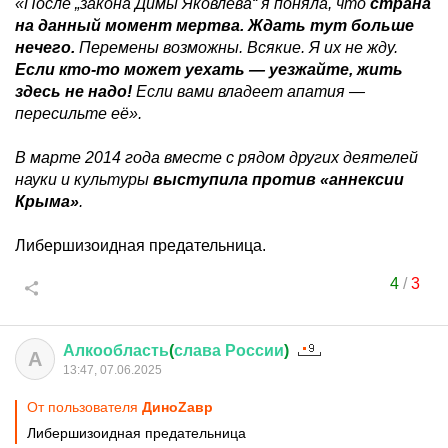
«После „закона Димы Яковлева“ я поняла, что
страна
на данный момент мертва. Ждать тут больше
нечего.
Перемены возможны. Всякие. Я их не жду.
Если кто-то может уехать — уезжайте, жить
здесь не надо!
Если вами владеет апатия —
пересильте её».
В марте 2014 года вместе с рядом других деятелей
науки и культуры
выступила против «аннексии
Крыма»
.
Либершизоидная предательница.
4
/
3
Алкообласть
(
слава
России
)
А
13:47, 07.06.2025
От пользователя
ДиноZавp
Либершизоидная предательница