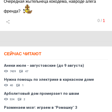
Очередная жытельнеца кокодема, навроде алега
френда?
0
/
1
СЕЙЧАС ЧИТАЮТ
Анеки июле - августовские (до 9 августа)
7439
47
Нужна помощь по электрике в каркасном доме
40
1
Арболитовый дом промерзает по швам
534
2
Разминаем мозг: играем в "Ромашку" 3