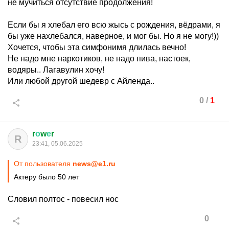
не мучиться отсутствие продолжения!
Если бы я хлебал его всю жысь с рождения, вёдрами, я
бы уже нахлебался, наверное, и мог бы. Но я не могу!))
Хочется, чтобы эта симфонимя длилась вечно!
Не надо мне наркотиков, не надо пива, настоек,
водяры.. Лагавулин хочу!
Или любой другой шедевр с Айленда..
0
/
1
r
о
w
е
r
R
23:41, 05.06.2025
От пользователя
news@e1.ru
Актеру было 50 лет
Словил полтос - повесил нос
0