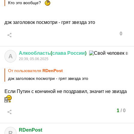
Кто это вообще?
дэк заголовок посмотри - грят звезда это
0
Алкообласть
(
слава
России
)
А
20:39, 05.06.2025
От пользователя
RDenPost
дэк заголовок посмотри - грят звезда это
Если Путин с кончиной не поздравил, значит не звизда
1
/
0
RDenPost
R