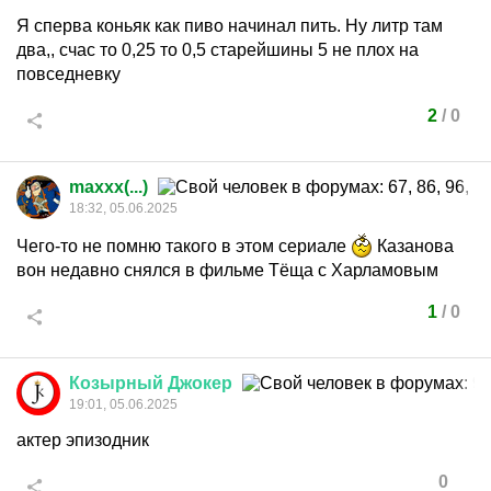
Я сперва коньяк как пиво начинал пить. Ну литр там
два,, счас то 0,25 то 0,5 старейшины 5 не плох на
повседневку
2
/
0
maxxx(...)
18:32, 05.06.2025
Чего-то не помню такого в этом сериале
Казанова
вон недавно снялся в фильме Тёща с Харламовым
1
/
0
Козырный
Джокер
19:01, 05.06.2025
актер эпизодник
0