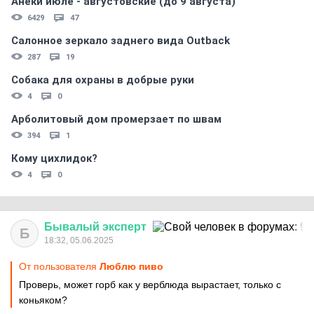
Анеки июле - августовские (до 9 августа)
6429
47
Салонное зеркало заднего вида Outback
287
19
Собака для охраны в добрые руки
4
0
Арболитовый дом промерзает по швам
394
1
Кому цихлидок?
4
0
Бывалый
эксперт
Б
18:32, 05.06.2025
От пользователя
Люблю пиво
Проверь, может горб как у верблюда вырастает, только с
коньяком?