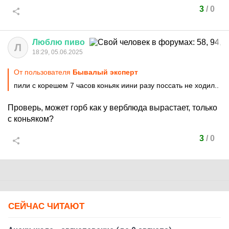
3
/
0
Люблю
пиво
Л
18:29, 05.06.2025
От пользователя
Бывалый эксперт
пили с корешем 7 часов коньяк иини разу поссать не ходил..
Проверь, может горб как у верблюда вырастает, только
с коньяком?
3
/
0
СЕЙЧАС ЧИТАЮТ