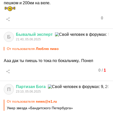
пешком и 200км на веле.
0
Бывалый
эксперт
Б
21:40, 05.06.2025
От пользователя
Люблю пиво
Ааа дак ты пиешь то тока по бокальчику.. Понел
0
/
1
Партизан
Бога
П
23:10, 05.06.2025
От пользователя
news@e1.ru
Умер звезда «Бандитского Петербурга»