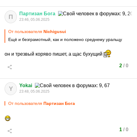
Партизан
Бога
П
23:46, 05.06.2025
От пользователя
Nichigusui
Ещё и безграмотный, как и положено среднему уральцу
он и трезвый коряво пишет, а щас бухущий
2
/
0
Yokai
Y
23:48, 05.06.2025
От пользователя
Партизан Бога
1
/
0