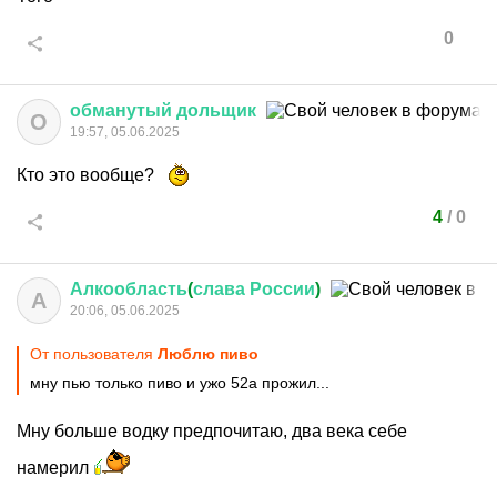
0
обманутый
дольщик
О
19:57, 05.06.2025
Кто это вообще?
4
/
0
Алкообласть
(
слава
России
)
А
20:06, 05.06.2025
От пользователя
Люблю пиво
мну пью только пиво и ужо 52а прожил...
Мну больше водку предпочитаю, два века себе
намерил