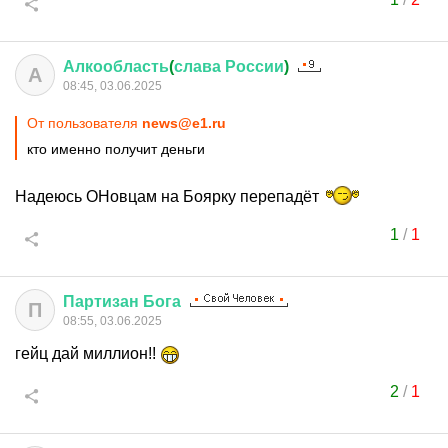
Алкообласть
(
слава
России
)
А
08:45, 03.06.2025
От пользователя
news@e1.ru
кто именно получит деньги
Надеюсь ОНовцам на Боярку перепадёт
1
/
1
Партизан
Бога
П
08:55, 03.06.2025
гейц дай миллион!!
2
/
1