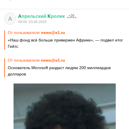
A
прельский
K
ролик
A
09:00, 03.06.2025
От пользователя
news@e1.ru
«Наш фонд всё больше привержен Африке», — подвел итог
Гейтс.
От пользователя
news@e1.ru
Основатель Microsoft раздаст людям 200 миллиардов
долларов