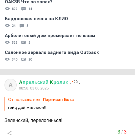
ОАКЗВ Что за запах?
829
14
Бардовская песня на КЛИО
24
3
Арболитовый дом промерзает по швам
522
2
Салонное зеркало заднего вида Outback
340
20
A
прельский
K
ролик
A
08:58, 03.06.2025
От пользователя
Партизан Бога
гейц дай миллион!!
Зеленский, перелогинься!
3
/
3