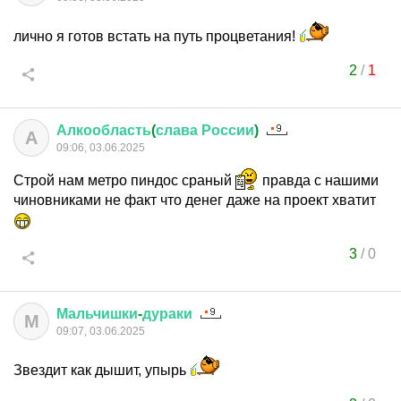
лично я готов встать на путь процветания!
2
/
1
Алкообласть
(
слава
России
)
А
09:06, 03.06.2025
Строй нам метро пиндос сраный
правда с нашими
чиновниками не факт что денег даже на проект хватит
3
/
0
Мальчишки
-
дураки
М
09:07, 03.06.2025
Звездит как дышит, упырь