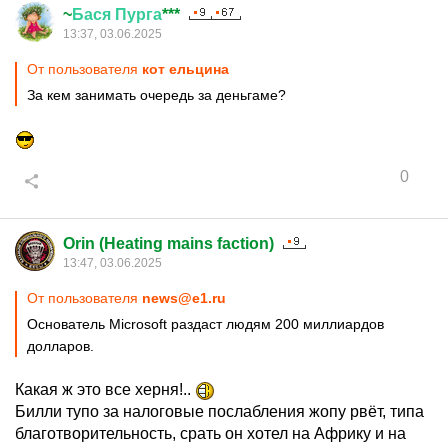
~
Бася
Пурга
***
13:37, 03.06.2025
От пользователя
кот ельцина
За кем занимать очередь за деньгаме?
0
Orin (Heating mains faction)
13:47, 03.06.2025
От пользователя
news@e1.ru
Основатель Microsoft раздаст людям 200 миллиардов
долларов.
Какая ж это все херня!..
Билли тупо за налоговые послабления жопу рвёт, типа
благотворительность, срать он хотел на Африку и на