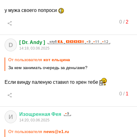
у мужа своего попроси
0
/
2
[ Dr. Andy ]
D
14:18, 03.06.2025
От пользователя
кот ельцина
За кем занимать очередь за деньгаме?
Если винду паленую ставил то хрен тебе
0
/
1
Изощренная
Фея
И
14:20, 03.06.2025
От пользователя
news@e1.ru