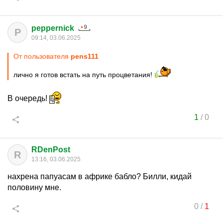
peppernick
P
09:14, 03.06.2025
От пользователя
pens111
лично я готов встать на путь процветания!
В очередь!
1
/
0
RDenPost
R
13:16, 03.06.2025
нахрена папуасам в африке бабло? Билли, кидай
половину мне.
0
/
1