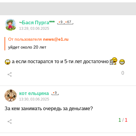
~
Бася
Пурга
***
13:28, 03.06.2025
От пользователя
news@e1.ru
уйдет около 20 лет
а если постаратся то и 5-ти лет достаточно
0
кот
ельцина
13:30, 03.06.2025
За кем занимать очередь за деньгаме?
1
/
1