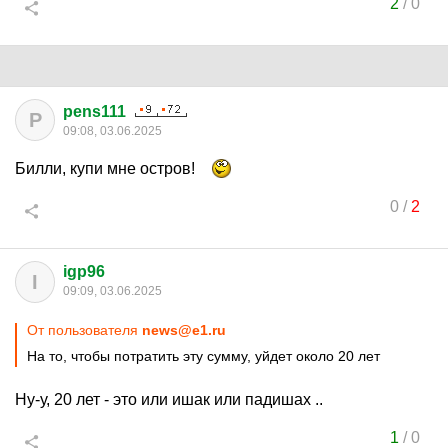
2
/
0
pens111
P
09:08, 03.06.2025
Билли, купи мне остров!
0
/
2
igp96
I
09:09, 03.06.2025
От пользователя
news@e1.ru
На то, чтобы потратить эту сумму, уйдет около 20 лет
Ну-у, 20 лет - это или ишак или падишах ..
1
/
0