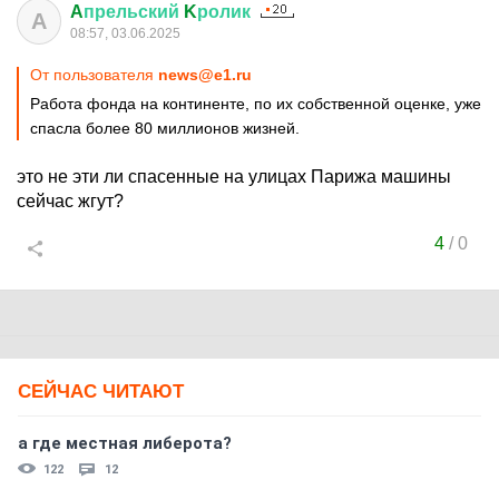
A
прельский
K
ролик
A
08:57, 03.06.2025
От пользователя
news@e1.ru
Работа фонда на континенте, по их собственной оценке, уже
спасла более 80 миллионов жизней.
это не эти ли спасенные на улицах Парижа машины
сейчас жгут?
4
/
0
СЕЙЧАС ЧИТАЮТ
а где местная либерота?
122
12