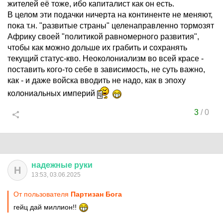
жителей её тоже, ибо капиталист как он есть.
В целом эти подачки ничерта на континенте не меняют,
пока т.н. "развитые страны" целенаправленно тормозят
Африку своей "политикой равномерного развития",
чтобы как можно дольше их грабить и сохранять
текущий статус-кво. Неоколониализм во всей красе -
поставить кого-то себе в зависимость, не суть важно,
как - и даже войска вводить не надо, как в эпоху
колониальных империй
3
/
0
надежные
руки
Н
13:53, 03.06.2025
От пользователя
Партизан Бога
гейц дай миллион!!