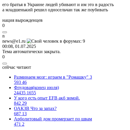
его братья в Украине людей убивают и им это в радость
а младшенький решил односельчан так же поубивать
нация вырожденцев
0
n
news@e1.ru
00:08, 01.07.2025
Тема автоматически закрыта.
0
сейчас читают
Разминаем мозг: играем в "Ромашку" 3
593
46
Флудовая(конец июля)
24435
1655
У кого есть опыт EFB акб зимой.
842
29
ОАКЗВ Что за запах?
687
13
Арболитовый дом промерзает по швам
471
2