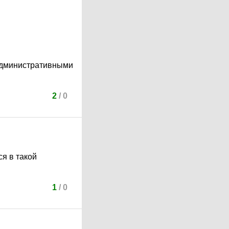
 административными
2
/
0
ся в такой
1
/
0