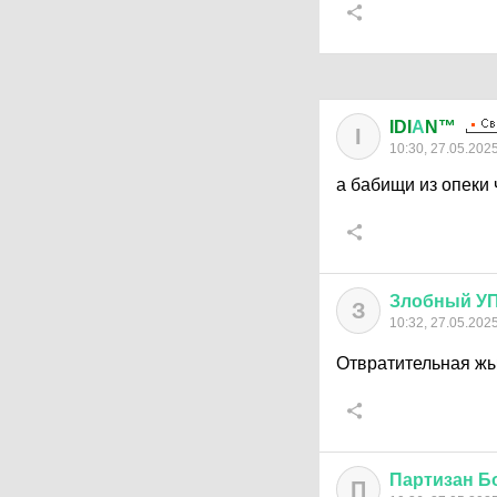
IDI
А
N™
I
10:30, 27.05.202
а бабищи из опеки 
Злобный
У
З
10:32, 27.05.202
Отвратительная жы
Партизан
Б
П