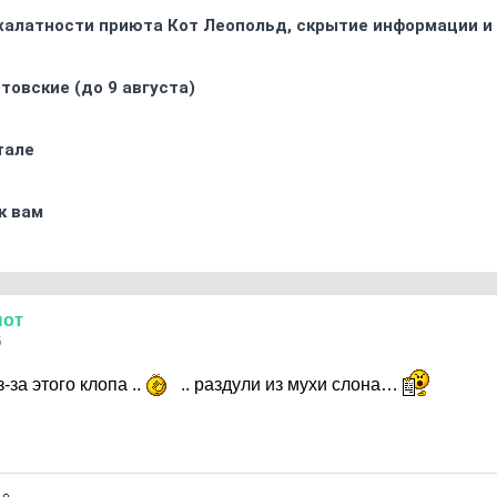
 халатности приюта Кот Леопольд, скрытиe информации и
товские (до 9 августа)
тале
к вам
нот
5
-за этого клопа ..
.. раздули из мухи слона…