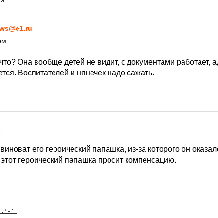
5
ws@e1.ru
ом
что? Она вообще детей не видит, с документами работает,
тся. Воспитателей и нянечек надо сажать.
5
 виноват его героический папашка, из-за которого он оказал
 этот героический папашка просит компенсацию.