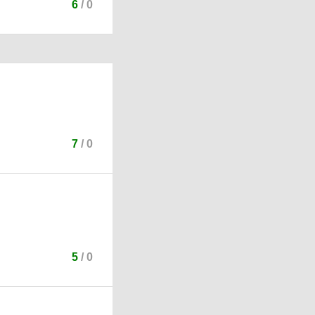
6
/
0
7
/
0
5
/
0