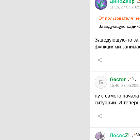
Дино
Z
ав
p
11:15, 27.05.202
От пользователя
ne
Заведующую садик
Заведующую-то за 
функциями занимае
Gector
G
15:46, 27.05.202
ну с самого начала
ситуации. И теперь
Лосос
Z!