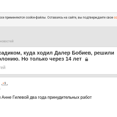
се применяются cookie-файлы. Оставаясь на сайте, вы подтверждаете свое
с
новостей
адиком, куда ходил Далер Бобиев, решили
олонию. Но только через 14 лет
тей
5
л Анне Гилевой два года принудительных работ