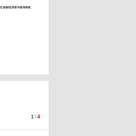
 самолечение.
1
/
4