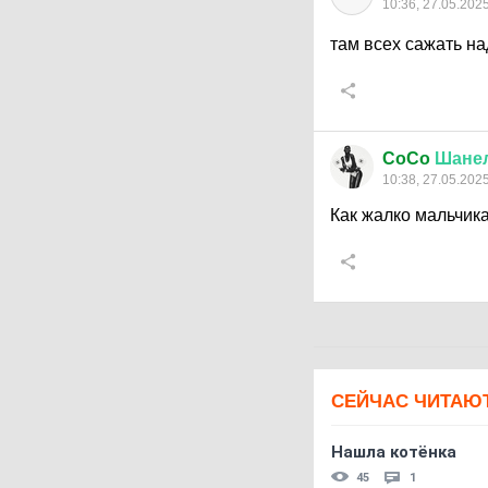
10:36, 27.05.202
там всех сажать на
CoCo
Шане
10:38, 27.05.202
Как жалко мальчика
СЕЙЧАС ЧИТАЮ
Нашла котёнка
45
1