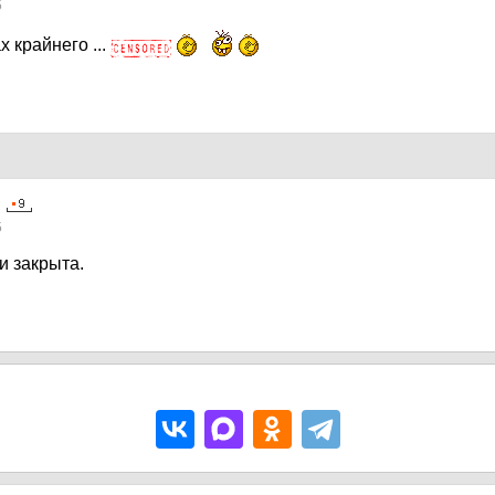
5
х крайнего ...
5
и закрыта.