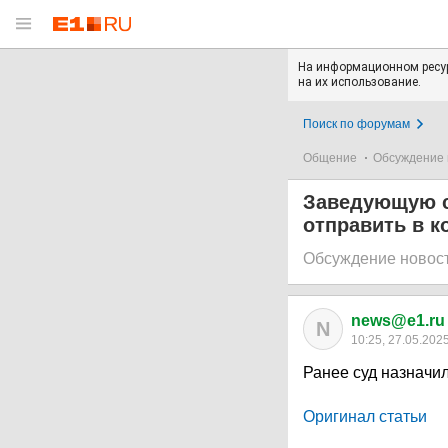
На информационном ресур
на их использование.
Поиск по форумам
Общение
Обсуждение 
Заведующую с
отправить в к
Обсуждение новос
news@e1.ru
N
10:25, 27.05.202
Ранее суд назначи
Оригинал статьи