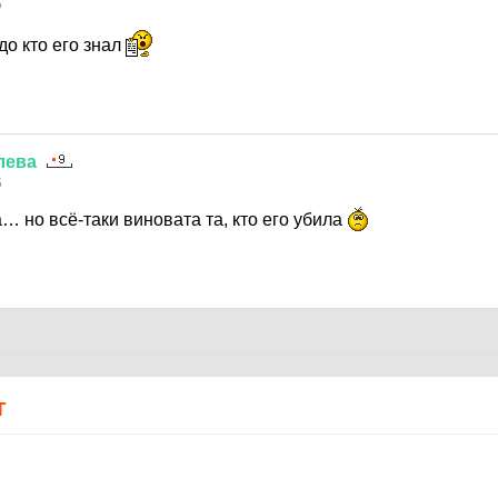
5
до кто его знал
лева
5
… но всё-таки виновата та, кто его убила
Т