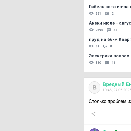
Гибель кота из-за
381
2
Анеки июле - авгус
7494
47
пруд на 66-м Квар
81
0
Электрики вопрос 
360
16
Вредный
Е
В
10:46, 27.05.202
Столько проблем из