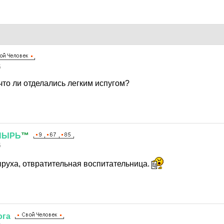
5
что ли отделались легким испугом?
ПЫРЬ
™
5
руха, отвратительная воспитательница.
ога