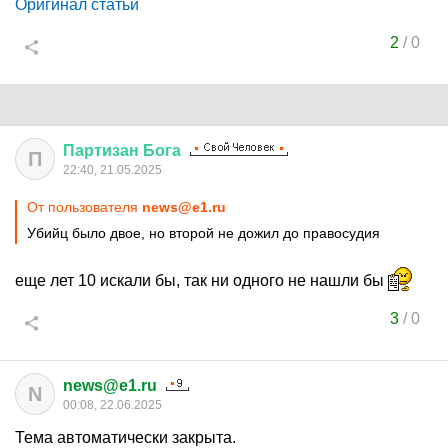
Оригинал статьи
2
/
0
Партизан
Бога
П
22:40, 21.05.2025
От пользователя
news@e1.ru
Убийц было двое, но второй не дожил до правосудия
еще лет 10 искали бы, так ни одного не нашли бы
3
/
0
news@e1.ru
N
00:08, 22.06.2025
Тема автоматически закрыта.