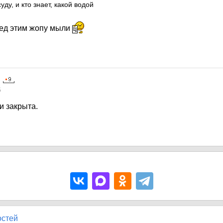
ду, и кто знает, какой водой
ред этим жопу мыли
5
и закрыта.
остей