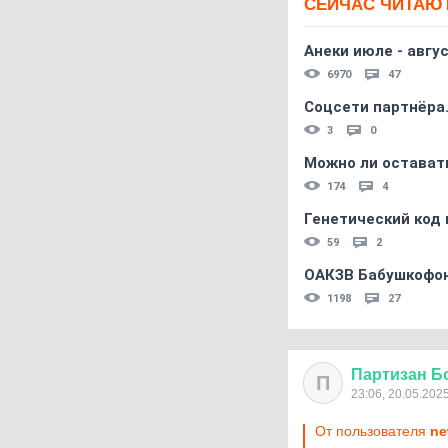
СЕЙЧАС ЧИТАЮ
Анеки июле - авгус
6970
47
Соцсети партнёра
3
0
Можно ли остават
174
4
Генетический код 
59
2
ОАКЗВ Бабушкофон
1198
27
Партизан
Б
П
23:06, 20.05.202
От пользователя
ne