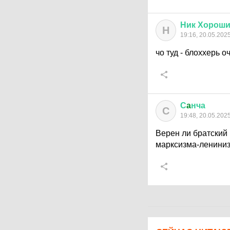
Ник
Хорош
Н
19:16, 20.05.202
чо туд - блоххерь 
С
a
нча
С
19:48, 20.05.202
Верен ли братский
марксизма-ленини