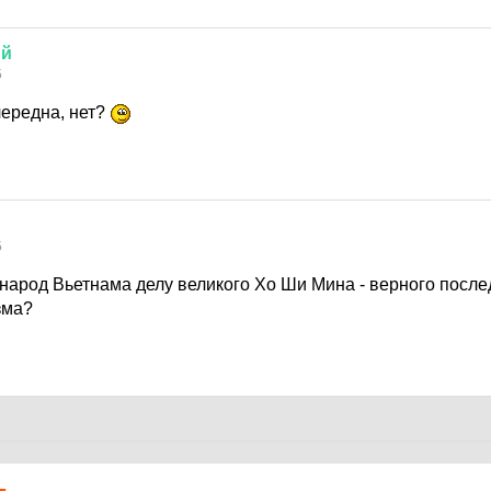
ий
5
очередна, нет?
5
 народ Вьетнама делу великого Хо Ши Мина - верного посл
зма?