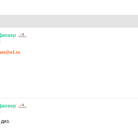
Джокер
5
ws@e1.ru
Джокер
5
диз.