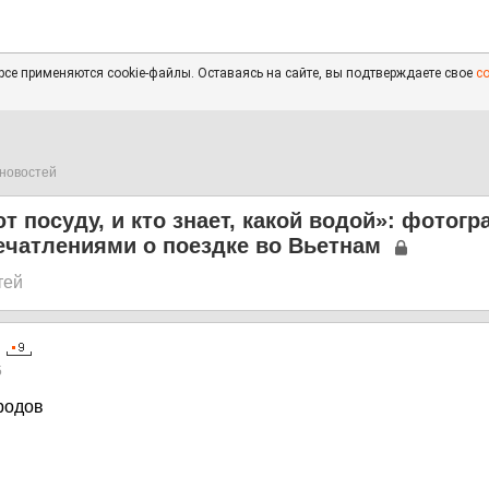
се применяются cookie-файлы. Оставаясь на сайте, вы подтверждаете свое
с
новостей
т посуду, и кто знает, какой водой»: фотогр
ечатлениями о поездке во Вьетнам
тей
5
родов