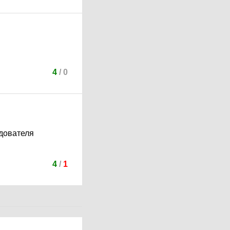
4
/
0
едователя
4
/
1