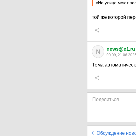
«На улице моют посу
той же которой пе
news@e1.ru
N
00:09, 21.06.202
Тема автоматическ
Поделиться
Обсуждение нов