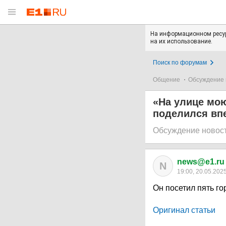
На информационном ресур
на их использование.
Поиск по форумам
Общение
Обсуждение 
«На улице мою
поделился вп
Обсуждение новос
news@e1.ru
N
19:00, 20.05.202
Он посетил пять го
Оригинал статьи