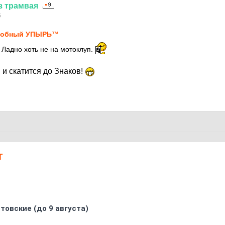
з
трамвая
5
лобный УПЫРЬ™
 Ладно хоть не на мотоклуп.
и скатится до Знаков!
Т
товские (до 9 августа)