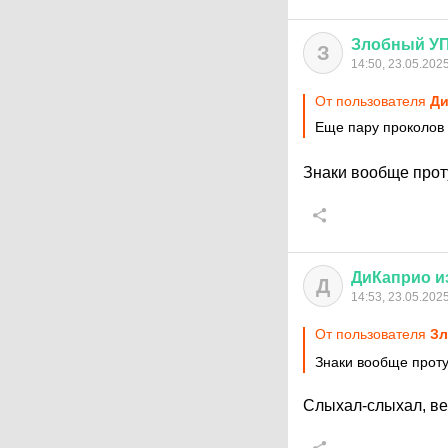
Злобный
У
З
14:50, 23.05.202
От пользователя
Ди
Еще пару проколов 
Знаки вообще проту
ДиКаприо
и
Д
14:53, 23.05.202
От пользователя
З
Знаки вообще проту
Слыхал-слыхал, вес