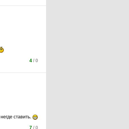
4
/
0
 негде ставить.
7
/
0