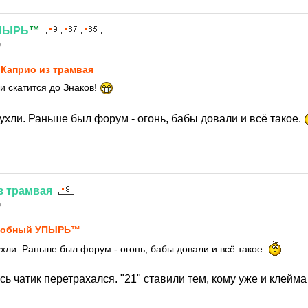
ПЫРЬ
™
5
Каприо из трамвая
и скатится до Знаков!
хли. Раньше был форум - огонь, бабы довали и всё такое.
з
трамвая
5
лобный УПЫРЬ™
хли. Раньше был форум - огонь, бабы довали и всё такое.
ь чатик перетрахался. "21" ставили тем, кому уже и клейма