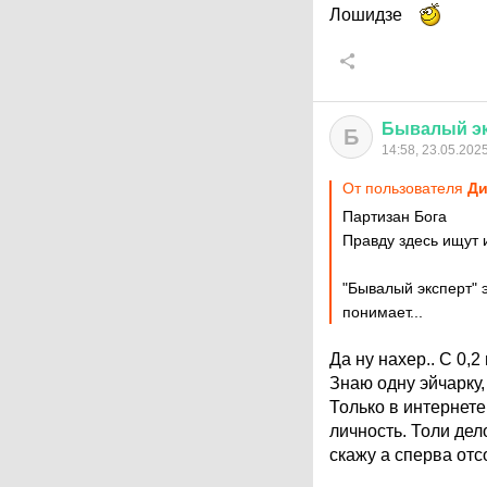
Лошидзе
Бывалый
э
Б
14:58, 23.05.202
От пользователя
Ди
Партизан Бога
Правду здесь ищут и
"Бывалый эксперт" 
понимает...
Да ну нахер.. С 0,
Знаю одну эйчарку,
Только в интернете
личность. Толи дел
скажу а сперва отс