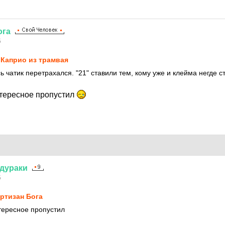
ога
5
Каприо из трамвая
 чатик перетрахался. "21" ставили тем, кому уже и клейма негде с
нтересное пропустил
дураки
5
ртизан Бога
тересное пропустил