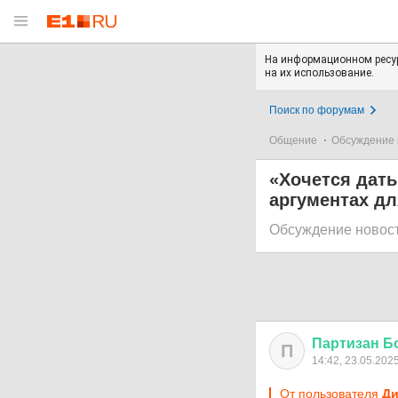
На информационном ресур
на их использование.
Поиск по форумам
Общение
Обсуждение 
«Хочется дать
аргументах д
Обсуждение новос
Партизан
Б
П
14:42, 23.05.202
От пользователя
Ди