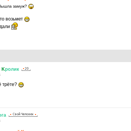
 Вышла замуж?
 то возьмет
сдали
й
K
ролик
5
сё трёте?
ога
5