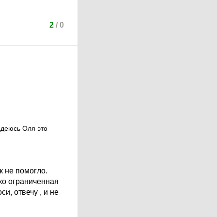
2
/
0
адеюсь Оля это
к не помогло.
ько ограниченная
и, отвечу , и не