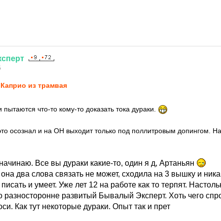
ксперт
5
Каприо из трамвая
 пытаются что-то кому-то доказать тока дураки.
это осознал и на ОН выходит только под поллитровым допингом. Н
2 начинаю. Все вы дураки какие-то, один я д, Артаньян
 она два слова связать не может, сходила на 3 вышку и ника
 писать и умеет. Уже лет 12 на работе как то терпят. Настол
о разносторонне развитый Бывалый Эксперт. Хоть чего спрос
оси. Как тут некоторые дураки. Опыт так и прет