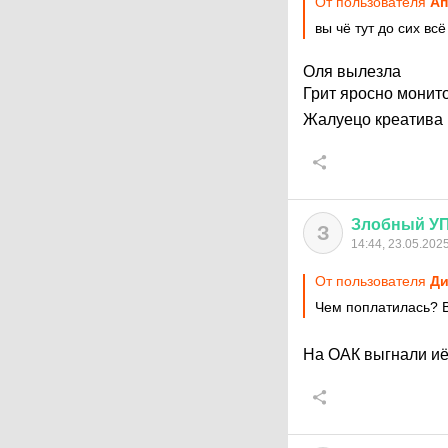
От пользователя
Aп
вы чё тут до сих вс
Оля вылезла
Грит яросно монит
Жалуецо креатива 
Злобный
У
З
14:44, 23.05.202
От пользователя
Ди
Чем поплатилась?
На ОАК выгнали иё.