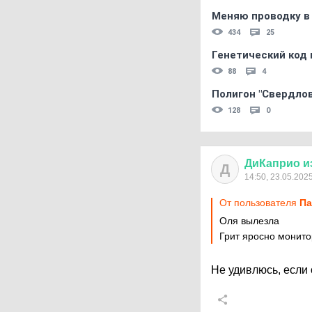
Меняю проводку в
434
25
Генетический код 
88
4
Полигон "Свердловс
128
0
ДиКаприо
и
Д
14:50, 23.05.202
От пользователя
Па
Оля вылезла
Грит яросно монито
Не удивлюсь, если