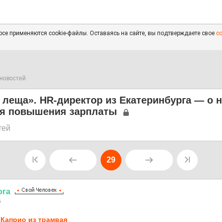
се применяются cookie-файлы. Оставаясь на сайте, вы подтверждаете свое
с
новостей
 леща». HR-директор из Екатеринбурга — о 
ля повышения зарплаты
тей
29
ога
5
Каприо из трамвая