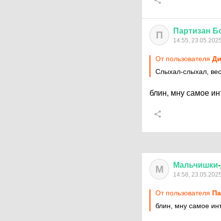
Партизан
Б
П
14:55, 23.05.202
От пользователя
Ди
Слыхал-слыхал, весь
блин, мну самое и
Мальчишки
-
М
14:58, 23.05.202
От пользователя
Па
блин, мну самое ин