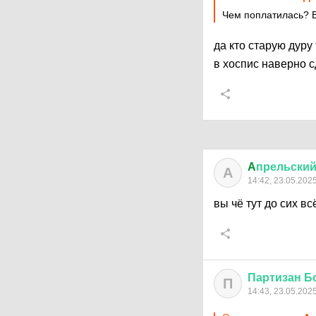
Чем поплатилась?
да кто старую дуру
в хоспис наверно 
A
прельски
A
14:42, 23.05.202
вы чё тут до сих в
Партизан
Б
П
14:43, 23.05.202