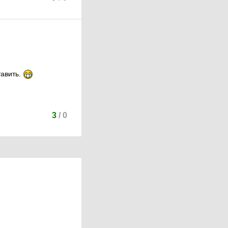
тавить.
3
/
0