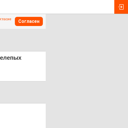
огласие
Согласен
нелепых