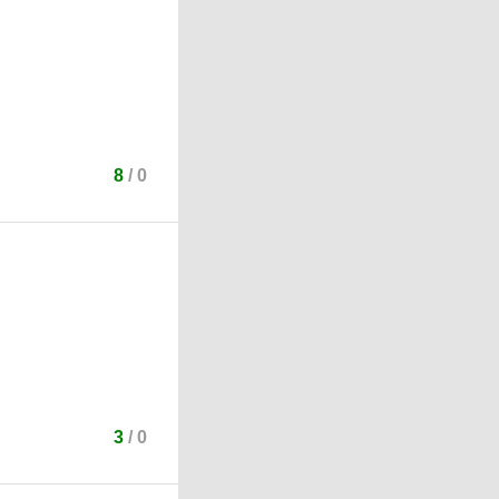
8
/
0
3
/
0