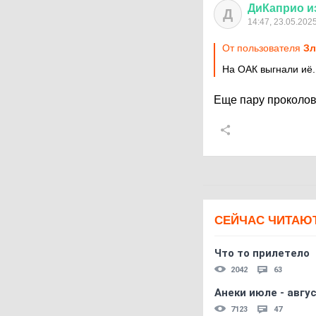
ДиКаприо
и
Д
14:47, 23.05.202
От пользователя
З
На ОАК выгнали иё.
Еще пару проколов 
СЕЙЧАС ЧИТАЮ
Что то прилетело
2042
63
Анеки июле - авгус
7123
47