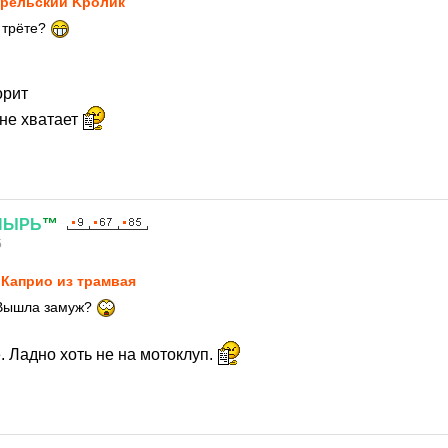
рельский Kролик
ё трёте?
орит
не хватает
ПЫРЬ
™
5
Каприо из трамвая
 Вышла замуж?
 Ладно хоть не на мотоклуп.