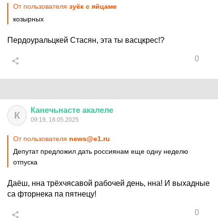
От пользователя
зуёк с яйцаме
козырных
Пердоуральцкей Стасян, эта ты васцкрес!?
0
Канечьнасте
акалеле
К
09:19, 18.05.2025
От пользователя
news@e1.ru
Депутат предложил дать россиянам еще одну неделю
отпуска
Даёш, нна трёхчясавой рабочей день, нна! И выхадные
са фторнека па пятнецу!
0