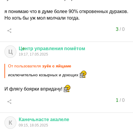
я понимаю что в думе более 90% откровенных дураков.
Но хоть бы уж мол молчали тогда.
3
/
0
Ц
e
нтр
управления
помётом
Ц
19:17, 17.05.2025
От пользователя
зуёк с яйцаме
исключительно козырных и доющих
И флягу боярки впридачу!
1
/
0
Канечьнасте
акалеле
К
09:15, 18.05.2025