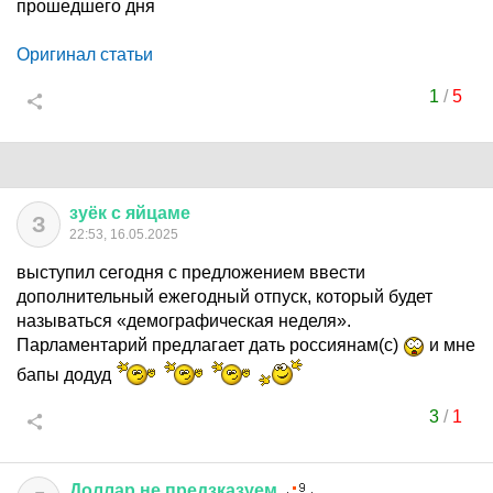
прошедшего дня
Оригинал статьи
1
/
5
зуёк
с
яйцаме
З
22:53, 16.05.2025
выступил сегодня с предложением ввести
дополнительный ежегодный отпуск, который будет
называться «демографическая неделя».
Парламентарий предлагает дать россиянам(с)
и мне
бапы додуд
3
/
1
Доллар
не
предзказуем