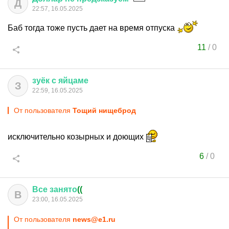
Д
22:57, 16.05.2025
Баб тогда тоже пусть дает на время отпуска
11
/
0
зуёк
с
яйцаме
З
22:59, 16.05.2025
От пользователя
Тощий нищеброд
исключительно козырных и доющих
6
/
0
Все
занято
((
В
23:00, 16.05.2025
От пользователя
news@e1.ru