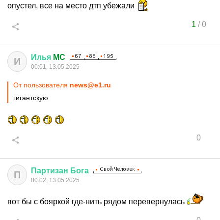
опустел, все на место дтп убежали
1
/
0
Илья
MC
И
00:01, 13.05.2025
От пользователя
news@e1.ru
гигантскую
0
Партизан
Бога
П
00:02, 13.05.2025
вот бы с бояркой где-нить рядом перевернулась