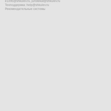
e1info@shkulev.ru
,
juristekat@shkulev.ru
Техподдержка:
help@shkulev.ru
Рекомендательные системы