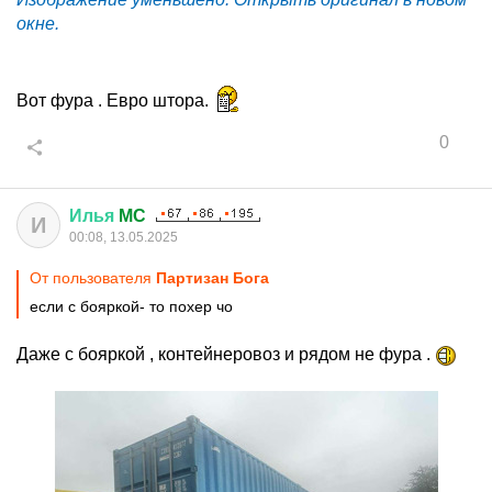
окне.
Вот фура . Евро штора.
0
Илья
MC
И
00:08, 13.05.2025
От пользователя
Партизан Бога
если с бояркой- то похер чо
Даже с бояркой , контейнеровоз и рядом не фура .