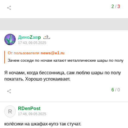
2
/
3
Дино
Z
ав
p
17:43, 09.05.2025
От пользователя
news@e1.ru
Зачем соседи по ночам катают металлические шары по полу
Я ночами, когда бессонница, сам люблю шары по полу
покатать. Хорошо успокаивает.
6
/
0
RDenPost
R
17:46, 09.05.2025
колёсики на шкафах-купэ так стучат.