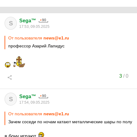
Sega™
S
17:53, 09.05.2025
От пользователя
news@e1.ru
профессор Азарий Лапидус
3
/
0
Sega™
S
17:54, 09.05.2025
От пользователя
news@e1.ru
Зачем соседи по ночам катают металлические шары по полу
в бочу играют