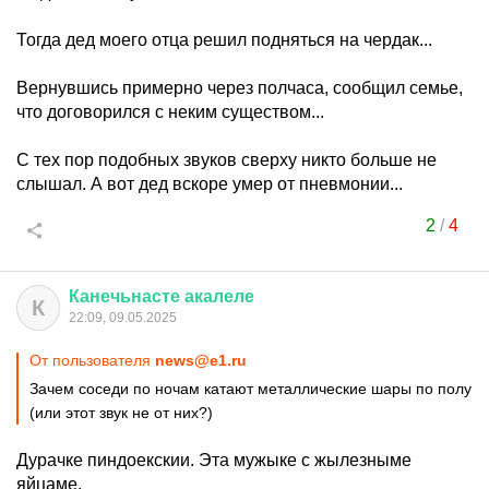
Тогда дед моего отца решил подняться на чердак...
Вернувшись примерно через полчаса, сообщил семье,
что договорился с неким существом...
С тех пор подобных звуков сверху никто больше не
слышал. А вот дед вскоре умер от пневмонии...
2
/
4
Канечьнасте
акалеле
К
22:09, 09.05.2025
От пользователя
news@e1.ru
Зачем соседи по ночам катают металлические шары по полу
(или этот звук не от них?)
Дурачке пиндоекскии. Эта мужыке с жылезныме
яйцаме.