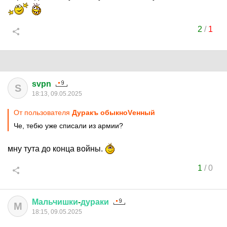
2
/
1
svpn
S
18:13, 09.05.2025
От пользователя
Дуракъ обыкноVенный
Че, тебю уже списали из армии?
мну тута до конца войны.
1
/
0
Мальчишки
-
дураки
М
18:15, 09.05.2025