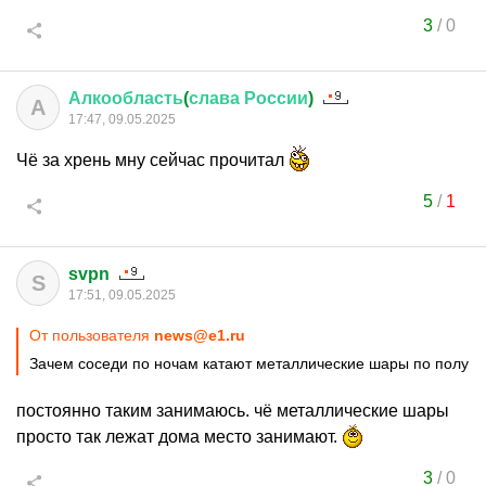
3
/
0
Алкообласть
(
слава
России
)
А
17:47, 09.05.2025
Чё за хрень мну сейчас прочитал
5
/
1
svpn
S
17:51, 09.05.2025
От пользователя
news@e1.ru
Зачем соседи по ночам катают металлические шары по полу
постоянно таким занимаюсь. чё металлические шары
просто так лежат дома место занимают.
3
/
0