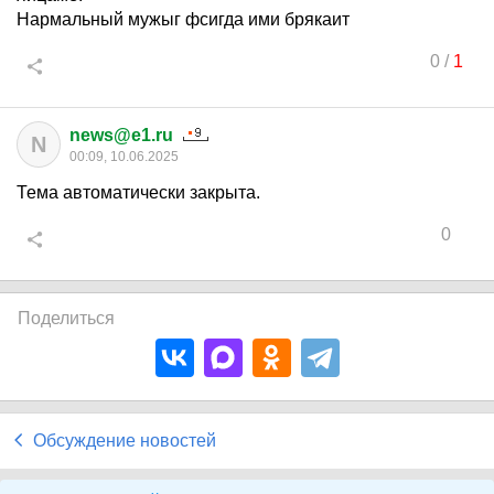
Нармальный мужыг фсигда ими брякаит
0
/
1
news@e1.ru
N
00:09, 10.06.2025
Тема автоматически закрыта.
0
Поделиться
Обсуждение новостей