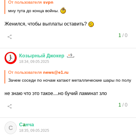
От пользователя
svpn
мну тута до конца войны.
Женился, чтобы выплаты оставить?
1
/
0
Козырный
Джокер
18:34, 09.05.2025
От пользователя
news@e1.ru
Зачем соседи по ночам катают металлические шары по полу
не знаю что это такое....но бучий ламинат зло
1
/
0
С
a
нча
С
18:35, 09.05.2025