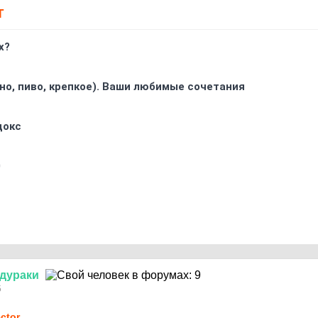
Т
х?
ино, пиво, крепкое). Ваши любимые сочетания
докс
0
дураки
5
ctor