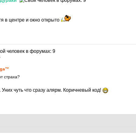
дураки
5
я в центре и окно открыто
5
ega™
от страха?
. Уних чуть что сразу алярм. Коричневый код!