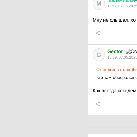
Мальчишки
-
М
11:57, 07.05.202
Мну не слышал, хот
Gector
G
15:59, 07.05.202
От пользователя
S
Кто там обосрался 
Как всегда кокодем