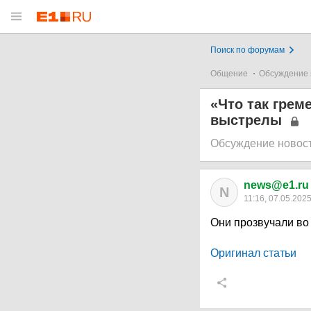
Поиск по форумам
Общение
Обсуждение 
«Что так грем
выстрелы
Обсуждение новос
news@e1.ru
N
11:16, 07.05.202
Они прозвучали во
Оригинал статьи