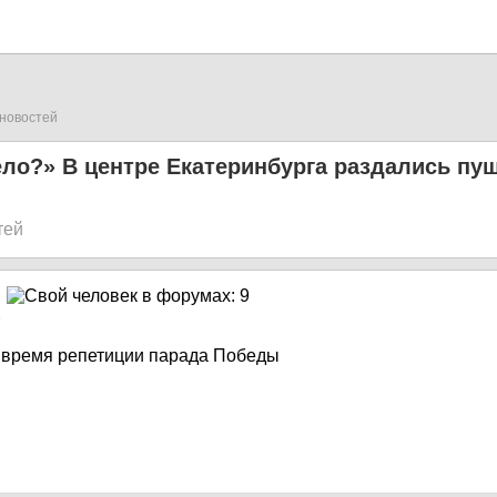
новостей
ело?» В центре Екатеринбурга раздались п
тей
5
 время репетиции парада Победы