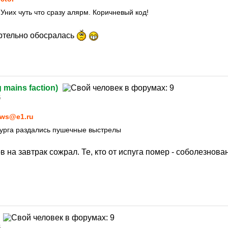
 Уних чуть что сразу алярм. Коричневый код!
ертельно обосралась
g mains faction)
5
ws@e1.ru
бурга раздались пушечные выстрелы
в на завтрак сожрал. Те, кто от испуга помер - соболезнов
5