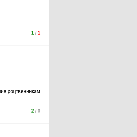
1
/
1
ания роцтвенникам
2
/
0