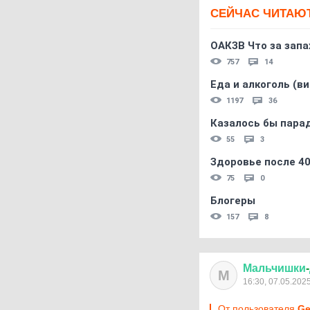
СЕЙЧАС ЧИТАЮ
ОАКЗВ Что за запа
757
14
Еда и алкоголь (в
1197
36
Казалось бы пара
55
3
Здоровье после 4
75
0
Блогеры
157
8
Мальчишки
-
М
16:30, 07.05.202
От пользователя
Ge