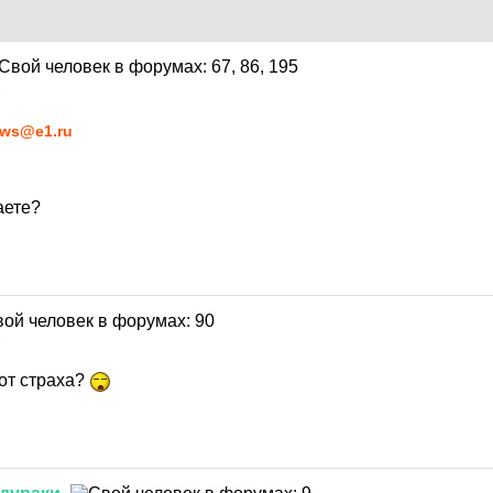
5
ws@e1.ru
аете?
5
 от страха?