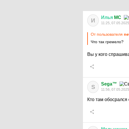
Илья
MC
И
11:25, 07.05.202
От пользователя
ne
Что так гремело?
Вы у кого спрашив
Sega™
S
11:56, 07.05.202
Кто там обосрался