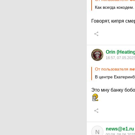
Как всегда кокодем.
Говорят, кипря см
Orin (Heatin
16:57, 07.05.202
От пользователя
ne
В центре Екатерин
Это мну банку бобо
news@e1.ru
N
00:08, 08.06.202