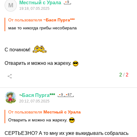
Местный
с
Урала
М
19:18, 07.05.2025
От пользователя
~Бася Пурга***
мае то никогда грибы несобирала
С почином!
Отварить и можно на жареху.
2
/
2
~
Бася
Пурга
***
20:12, 07.05.2025
От пользователя
Местный с Урала
Отварить и можно на жареху.
СЕРТЬЕЗНО? А то мну их уже выкидывать собралась