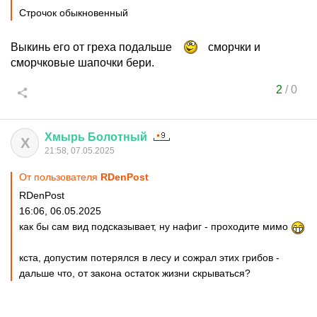
Строчок обыкновенный
Выкинь его от греха подальше
сморчки и
сморчковые шапочки бери.
2
/
0
Хмырь
Болотный
Х
21:58, 07.05.2025
От пользователя
RDenPost
RDenPost
16:06, 06.05.2025
как бы сам вид подсказывает, ну нафиг - проходите мимо
кста, допустим потерялся в лесу и сожрал этих грибов -
дальше что, от закона остаток жизни скрываться?