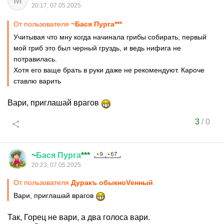
М
20:17, 07.05.2025
От пользователя
~Бася Пурга***
Учитывая что мну когда начинала грибы собирать, первый
мой гриб это был черный груздь, и ведь нифига не
потравилась.
Хотя его ваще брать в руки даже не рекомендуют. Кароче
ставлю варить
Вари, приглашай врагов
3
/
0
~
Бася
Пурга
***
20:23, 07.05.2025
От пользователя
Дуракъ обыкноVенный
Вари, приглашай врагов
Так, Горец не вари, а два голоса вари.