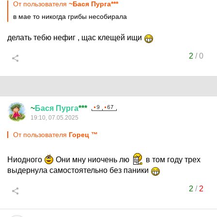
От пользователя
~Бася Пурга***
в мае то никогда грибы несобирала
делать тебю нефиг , щас клещей ищи
2
/
0
~
Бася
Пурга
***
19:10, 07.05.2025
От пользователя
Горец ™
Ниодного
Они мну ниочень лю
в том году трех
выдернула самостоятельно без паники
2
/
2