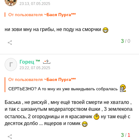
23:13, 07.05.2025
От пользователя
~Бася Пурга***
ни зови мну на грибы, не поду на сморчки
3
/
0
Горец
™
Г
23:22, 07.05.2025
От пользователя
~Бася Пурга***
СЕРТЬЕЗНО? А то мну их уже выкидывать собралась
Баська , не рискуй , мну ещё твоей смерти не хватало ,
и так с шизанутым модераторством ёшки , 3 землекопа
осталось, 2 огородницы и я красавчик
ну там ещё с
десяток долбо ... ящеров и гомик
3
/
1