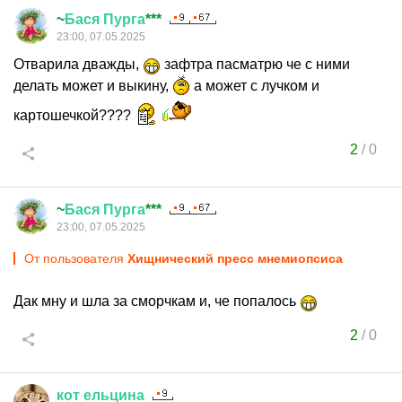
~
Бася
Пурга
***
23:00, 07.05.2025
Отварила дважды,
зафтра пасматрю че с ними
делать может и выкину,
а может с лучком и
картошечкой????
2
/
0
~
Бася
Пурга
***
23:00, 07.05.2025
От пользователя
Хищнический пресс мнемиопсиса
Дак мну и шла за сморчкам и, че попалось
2
/
0
кот
ельцина