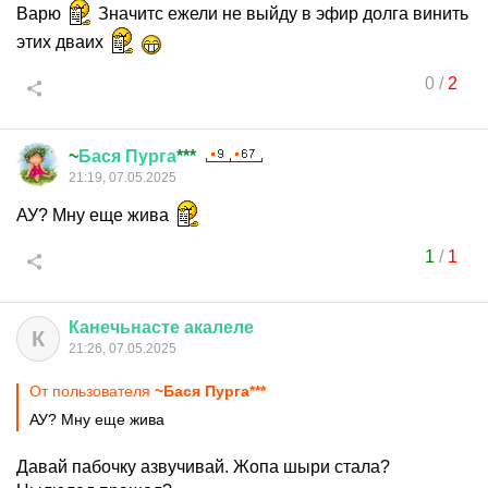
Варю
Значитс ежели не выйду в эфир долга винить
этих дваих
0
/
2
~
Бася
Пурга
***
21:19, 07.05.2025
АУ? Мну еще жива
1
/
1
Канечьнасте
акалеле
К
21:26, 07.05.2025
От пользователя
~Бася Пурга***
АУ? Мну еще жива
Давай пабочку азвучивай. Жопа шыри стала?