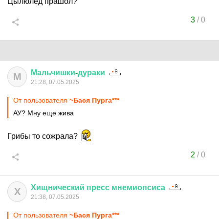
Цылюлед прашол?
3
/
0
Мальчишки
-
дураки
М
21:28, 07.05.2025
От пользователя
~Бася Пурга***
АУ? Мну еще жива
Грибы то сожрала?
2
/
0
Хищнический
пресс
мнемиопсиса
Х
21:38, 07.05.2025
От пользователя
~Бася Пурга***