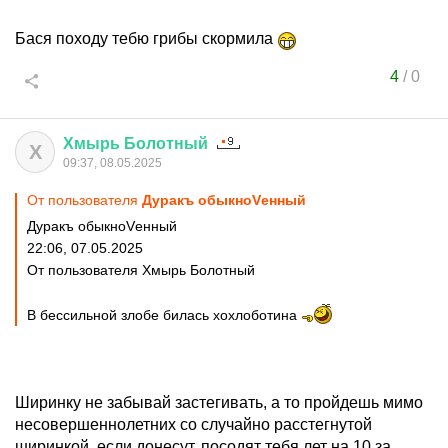
Бася походу тебю грибы скормила
4
/
0
Хмырь
Болотный
Х
09:37, 08.05.2025
От пользователя
Дуракъ обыкноVенный
Дуракъ обыкноVенный
22:06, 07.05.2025
От пользователя Хмырь Болотный
В бессильной злобе билась хохлоботина
Ширинку не забывай застегивать, а то пройдешь мимо
несовершеннолетних со случайно расстегнутой
ширинкой, если донесут, посодят тебя лет на 10 за