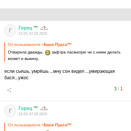
Горец
™
Г
23:25, 07.05.2025
От пользователя
~Бася Пурга***
Отварила дважды,
зафтра пасматрю че с ними делать
может и выкину,
если сьешь, умрёшь ...мну сон видел ...умирающая
бася...ужос
3
/
1
Горец
™
Г
23:29, 07.05.2025
От пользователя
~Бася Пурга***