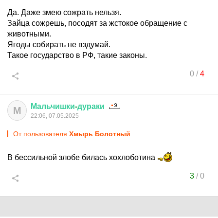
Да. Даже змею сожрать нельзя.
Зайца сожрешь, посодят за жстокое обращение с
животными.
Ягоды собирать не вздумай.
Такое государство в РФ, такие законы.
0
/
4
Мальчишки
-
дураки
М
22:06, 07.05.2025
От пользователя
Хмырь Болотный
В бессильной злобе билась хохлоботина
3
/
0