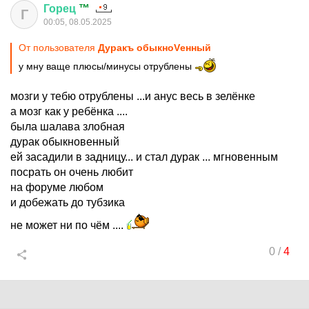
Горец
™
Г
00:05, 08.05.2025
От пользователя
Дуракъ обыкноVенный
у мну ваще плюсы/минусы отрублены
мозги у тебю отрублены ...и анус весь в зелёнке
а мозг как у ребёнка ....
была шалава злобная
дурак обыкновенный
ей засадили в задницу... и стал дурак ... мгновенным
посрать он очень любит
на форуме любом
и добежать до тубзика
не может ни по чём ....
0
/
4