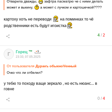
Отварила дважды,
зафтра пасматрю че с ними делать
может и выкину,
а может с лучком и картошечкой????
картоху хоть не переводи
на поминках то чё
родственники есть будут игоистка
4
/
2
Горец
™
Г
23:33, 07.05.2025
От пользователя
Дуракъ обыкноVенный
Очко что ли отбелил?
у тебю то походу ваще зеркало , но есть нюанс... в
говне
0
/
4