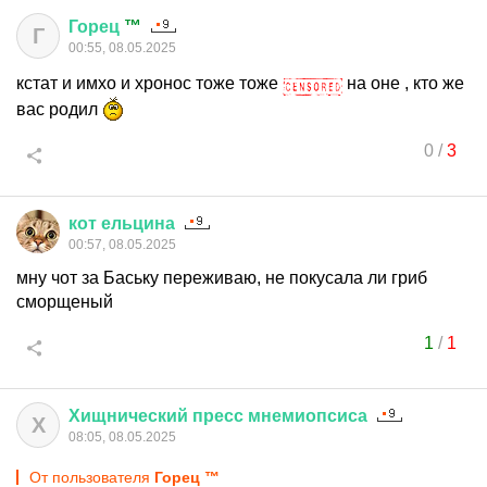
Горец
™
Г
00:55, 08.05.2025
кстат и имхо и хронос тоже тоже
на оне , кто же
вас родил
0
/
3
кот
ельцина
00:57, 08.05.2025
мну чот за Баську переживаю, не покусала ли гриб
сморщеный
1
/
1
Хищнический
пресс
мнемиопсиса
Х
08:05, 08.05.2025
От пользователя
Горец ™