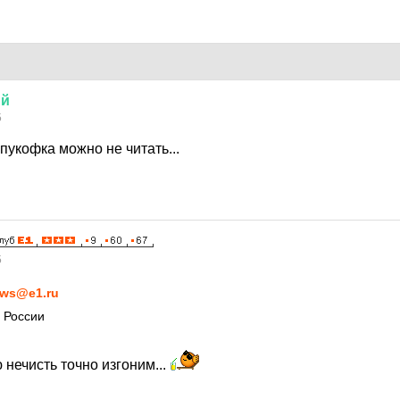
ий
5
пукофка можно не читать...
5
ws@e1.ru
 России
 нечисть точно изгоним...