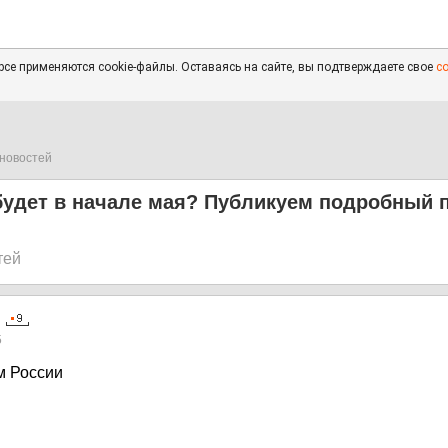
се применяются cookie-файлы. Оставаясь на сайте, вы подтверждаете свое
с
новостей
будет в начале мая? Публикуем подробный п
тей
5
м России