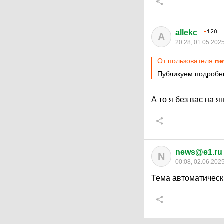
allekc
A
20:28, 01.05.202
От пользователя
ne
Публикуем подробны
А то я без вас на 
news@e1.ru
N
00:08, 02.06.202
Тема автоматическ