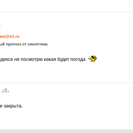
5
ws@e1.ru
й прогноз от синоптика
яндексе не посмотрю какая будет погода
5
и закрыта.