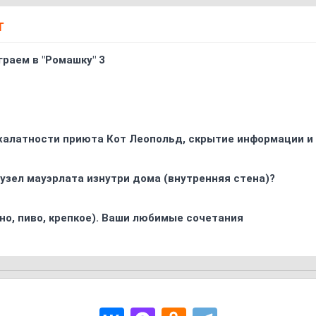
Т
граем в "Ромашку" 3
 халатности приюта Кот Леопольд, скрытиe информации и
узел мауэрлата изнутри дома (внутренняя стена)?
ино, пиво, крепкое). Ваши любимые сочетания