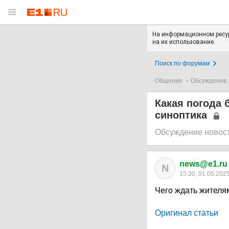
На информационном ресур
на их использование.
Поиск по форумам
Общение
Обсуждение 
Какая погода 
синоптика
Обсуждение новос
news@e1.ru
N
15:30, 01.05.202
Чего ждать жителя
Оригинал статьи