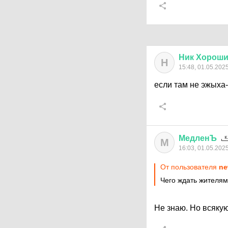
Ник
Хорош
Н
15:48, 01.05.202
если там не эжыха-
МедленЪ
М
16:03, 01.05.202
От пользователя
ne
Чего ждать жителям
Не знаю. Но всякую