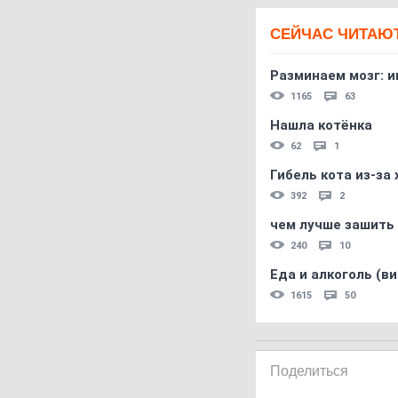
СЕЙЧАС ЧИТАЮ
Разминаем мозг: и
1165
63
Нашла котёнка
62
1
Гибель кота из-за
392
2
чем лучше зашить 
240
10
Еда и алкоголь (в
1615
50
Поделиться