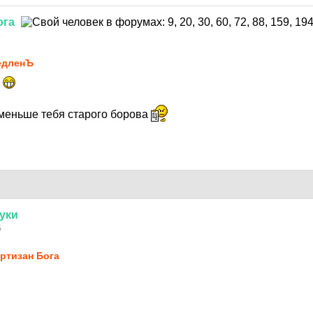
ога
5
едленЪ
?
 меньше тебя старого борова
уки
5
ртизан Бога