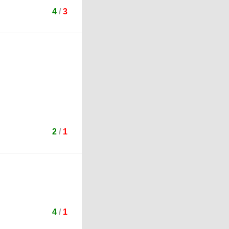
4
/
3
2
/
1
4
/
1