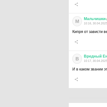
Мальчишки
-
М
10:16, 30.04.202
Кипря от зависти в
Вредный
Е
В
10:17, 30.04.202
И в каком звании эт