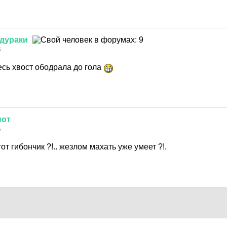
дураки
5
есь хвост ободрала до гола
нот
5
от гибончик ?!.. жезлом махать уже умеет ?!.