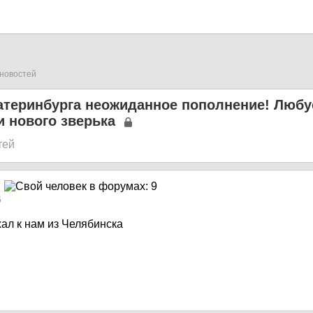
новостей
катеринбурга неожиданное пополнение! Люб
 нового зверька
тей
5
ал к нам из Челябинска