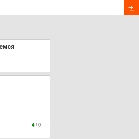
уемся
4
/
0