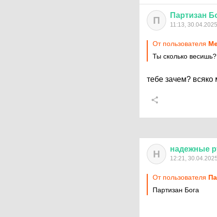
Партизан
Б
П
11:13, 30.04.202
От пользователя
М
Ты сколько весишь
тебе зачем? всяко
надежные
р
Н
12:21, 30.04.202
От пользователя
Па
Партизан Бога