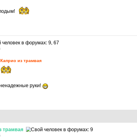
лодым!
5
Каприо из трамвая
 ненадежные руки!
з
трамвая
5