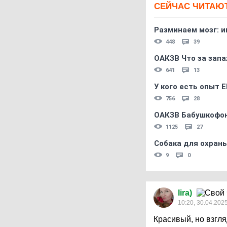
СЕЙЧАС ЧИТАЮ
Разминаем мозг: и
448
39
ОАКЗВ Что за запа
641
13
У кого есть опыт E
756
28
ОАКЗВ Бабушкофон
1125
27
Собака для охраны
9
0
lira)
10:20, 30.04.202
Красивый, но взгля