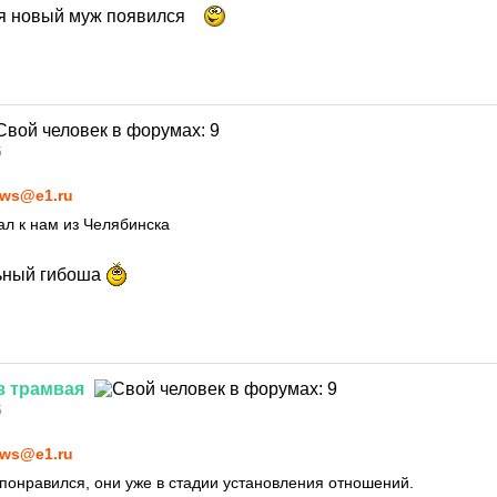
ебя новый муж появился
5
ws@e1.ru
ал к нам из Челябинска
льный гибоша
з
трамвая
5
ws@e1.ru
понравился, они уже в стадии установления отношений.