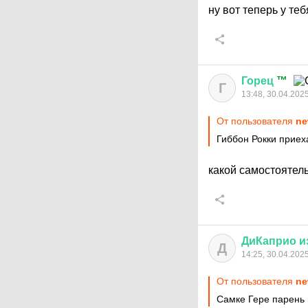
ну вот теперь у т
Горец
™
Г
13:48, 30.04.202
От пользователя
ne
Гиббон Рокки приех
какой самостояте
ДиКаприо
и
Д
14:25, 30.04.202
От пользователя
ne
Самке Гере парень 