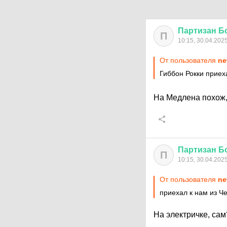
Партизан
Б
П
10:15, 30.04.202
От пользователя
ne
Гиббон Рокки приех
На Медлена похож, 
Партизан
Б
П
10:15, 30.04.202
От пользователя
ne
приехал к нам из Ч
На электричке, са