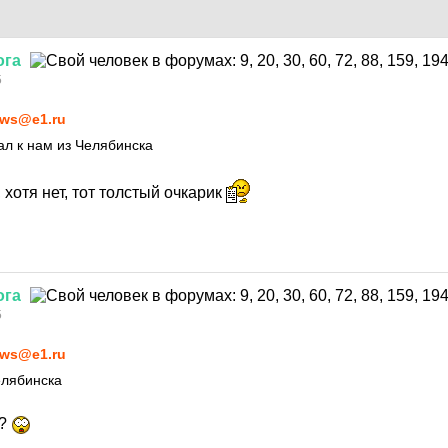
ога
5
ws@e1.ru
ал к нам из Челябинска
хотя нет, тот толстый очкарик
ога
5
ws@e1.ru
елябинска
м?