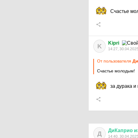
Счастье мо
Kipri
K
14:27, 30.04.202
От пользователя
Ди
Счастье молодым!
за дурака и
ДиКаприо
и
Д
14:40, 30.04.202