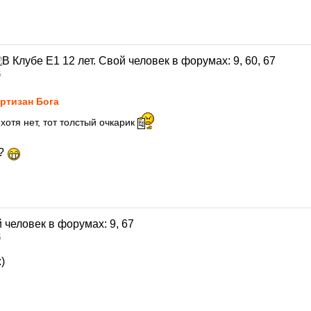
5
ртизан Бога
хотя нет, тот толстый очкарик
ь?
5
)