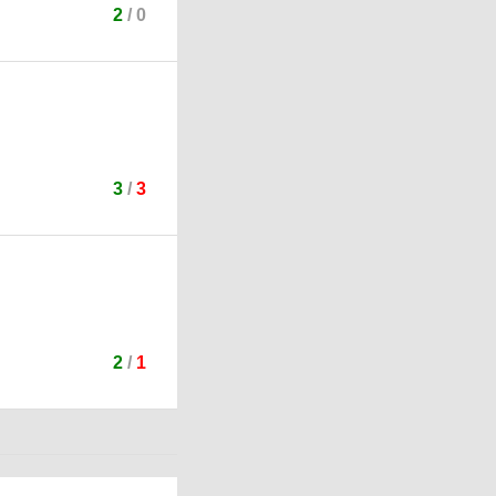
2
/
0
3
/
3
2
/
1