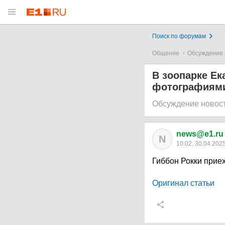
Поиск по форумам
Общение
Обсуждение 
В зоопарке Е
фотографиями
Обсуждение новос
news@e1.ru
N
10:02, 30.04.202
Гиббон Рокки приех
Оригинал статьи