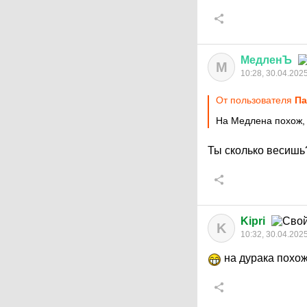
МедленЪ
М
10:28, 30.04.202
От пользователя
Па
На Медлена похож, 
Ты сколько весиш
Kipri
K
10:32, 30.04.202
на дурака похож