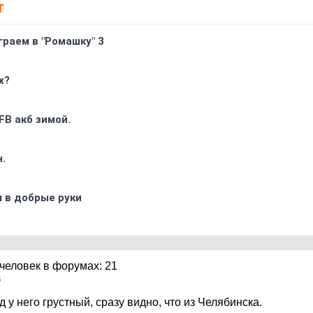
Т
граем в "Ромашку" 3
х?
FB акб зимой.
.
 в добрые руки
5
д у него грустный, сразу видно, что из Челябинска.