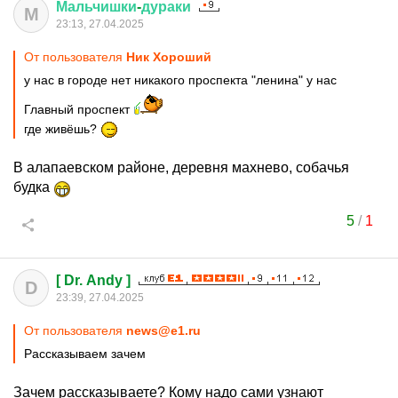
Мальчишки
-
дураки
М
23:13, 27.04.2025
От пользователя
Ник Хороший
у нас в городе нет никакого проспекта "ленина" у нас
Главный проспект
где живёшь?
В алапаевском районе, деревня махнево, собачья
будка
5
/
1
[ Dr. Andy ]
D
23:39, 27.04.2025
От пользователя
news@e1.ru
Рассказываем зачем
Зачем рассказываете? Кому надо сами узнают