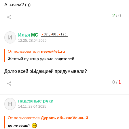
А зачем? (ц)
2
/
0
Илья
MC
И
12:25, 28.04.2025
От пользователя
news@e1.ru
Желтый пунктир удивил водителей
Долго всей рЫдакцией придумывали?
0
/
1
надежные
руки
Н
14:11, 28.04.2025
От пользователя
Дуракъ обыкноVенный
де живёшь?