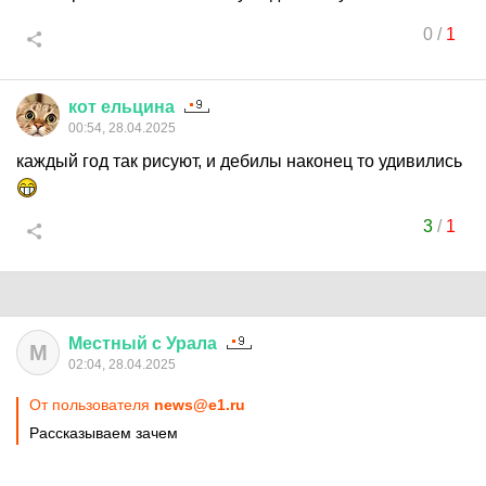
0
/
1
кот
ельцина
00:54, 28.04.2025
каждый год так рисуют, и дебилы наконец то удивились
3
/
1
Местный
с
Урала
М
02:04, 28.04.2025
От пользователя
news@e1.ru
Рассказываем зачем