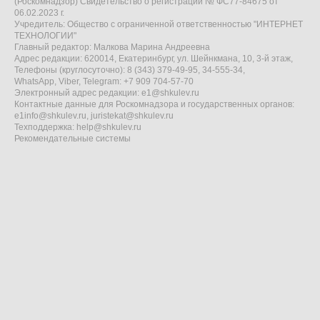
(Роскомнадзор) Свидетельство о регистрации № ФС77-84675 от
06.02.2023 г.
Учредитель: Общество с ограниченной ответственностью "ИНТЕРНЕТ
ТЕХНОЛОГИИ"
Главный редактор: Малкова Марина Андреевна
Адрес редакции: 620014, Екатеринбург, ул. Шейнкмана, 10, 3-й этаж,
Телефоны (круглосуточно): 8 (343) 379-49-95, 34-555-34,
WhatsApp, Viber, Telegram: +7 909 704-57-70
Электронный адрес редакции:
e1@shkulev.ru
Контактные данные для Роскомнадзора и государственных органов:
e1info@shkulev.ru
,
juristekat@shkulev.ru
Техподдержка:
help@shkulev.ru
Рекомендательные системы