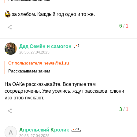
за хлебом. Каждый год одно и то же.
6
/
1
Дед
Семён
и
самогон
20:36, 27.04.2025
От пользователя
news@e1.ru
Рассказываем зачем
На ОАКе рассказывайте. Все тупые там
сосредоточены. Уже уселись, ждут рассказов, слюни
изо ртов пускают.
3
/
1
A
прельский
K
ролик
A
20:53, 27.04.2025