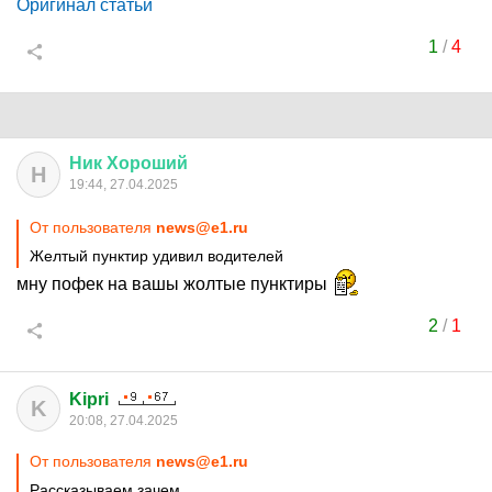
Оригинал статьи
1
/
4
Ник
Хороший
Н
19:44, 27.04.2025
От пользователя
news@e1.ru
Желтый пунктир удивил водителей
мну пофек на вашы жолтые пунктиры
2
/
1
Kipri
K
20:08, 27.04.2025
От пользователя
news@e1.ru
Рассказываем зачем