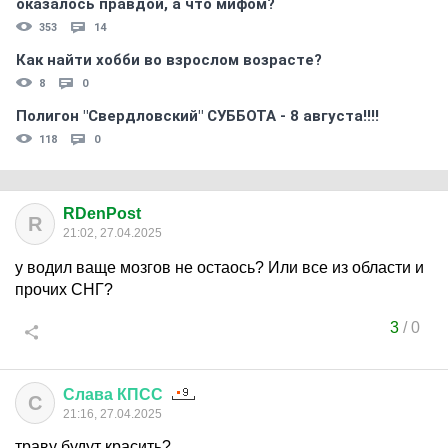
оказалось правдой, а что мифом?
353
14
Как найти хобби во взрослом возрасте?
8
0
Полигон "Свердловский" СУББОТА - 8 августа!!!!
118
0
RDenPost
R
21:02, 27.04.2025
у водил ваще мозгов не остаось? Или все из области и
прочих СНГ?
3
/
0
Слава
КПСС
С
21:16, 27.04.2025
траву будут красить?