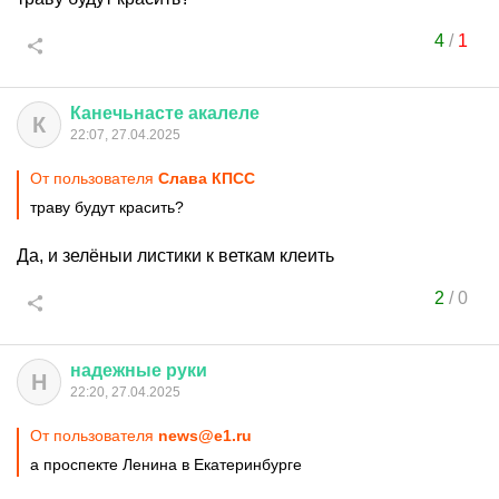
4
/
1
Канечьнасте
акалеле
К
22:07, 27.04.2025
От пользователя
Слава КПСС
траву будут красить?
Да, и зелёныи листики к веткам клеить
2
/
0
надежные
руки
Н
22:20, 27.04.2025
От пользователя
news@e1.ru
а проспекте Ленина в Екатеринбурге