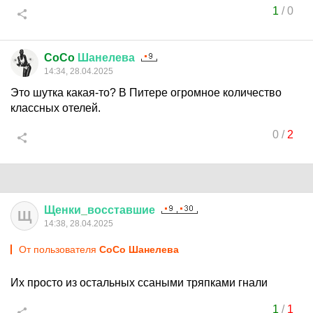
1
/
0
CoCo
Шанелева
14:34, 28.04.2025
Это шутка какая-то? В Питере огромное количество
классных отелей.
0
/
2
Щенки
_
восставшие
Щ
14:38, 28.04.2025
От пользователя
CoCo Шанелева
Их просто из остальных ссаными тряпками гнали
1
/
1