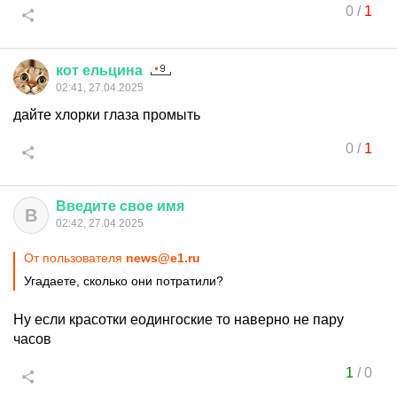
0
/
1
кот
ельцина
02:41, 27.04.2025
дайте хлорки глаза промыть
0
/
1
Введите
свое
имя
В
02:42, 27.04.2025
От пользователя
news@e1.ru
Угадаете, сколько они потратили?
Ну если красотки еодингоские то наверно не пару
часов
1
/
0