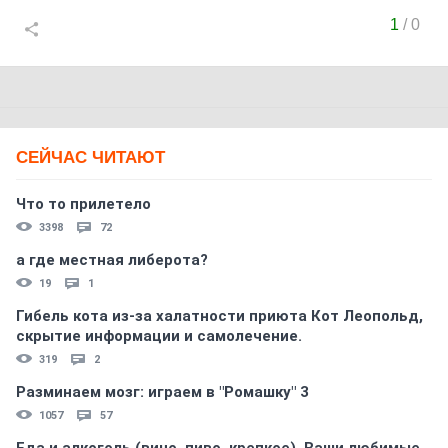
1
/
0
СЕЙЧАС ЧИТАЮТ
Что то прилетело
3398
72
а где местная либерота?
19
1
Гибель кота из-за халатности приюта Кот Леопольд,
скрытиe информации и самолечение.
319
2
Разминаем мозг: играем в "Ромашку" 3
1057
57