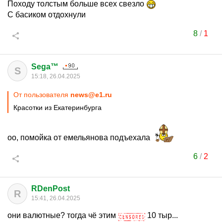
Походу толстым больше всех свезло
С басиком отдохнули
8
/
1
Sega™
S
15:18, 26.04.2025
От пользователя
news@e1.ru
Красотки из Екатеринбурга
оо, помойка от емельянова подъехала
6
/
2
RDenPost
R
15:41, 26.04.2025
они валютные? тогда чё этим
10 тыр...