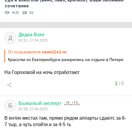
Еда и алкоголь (вино, пиво, крепкое). Ваши любимые
сочетания
1572
50
Дедка
Ванг
Д
02:31, 27.04.2025
От пользователя
news@e1.ru
Красотки из Екатеринбурга разорились на отдыхе в Питере
На Гороховой на ночь отработают
1
/
0
Бывалый
эксперт
Б
02:38, 27.04.2025
В ентих местах там, прямо рядом аппарты сдаютс за 6-
7 тыр, а чуть отойти и за 4-5 ть