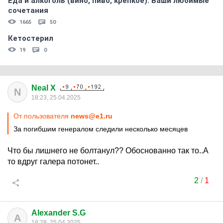
Еда и алкоголь (вино, пиво, крепкое). Ваши любимые
сочетания
1665
50
Кетостерил
19
0
Neal X
N
18:23, 25.04.2025
От пользователя
news@e1.ru
За погибшим генералом следили несколько месяцев
Что бы лишнего не болтанул?? Обоснованно так то..А
то вдруг галера потонет..
2
/
1
Alexander S.G
A
18:28, 25.04.2025