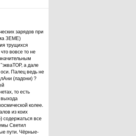
ческих зарядов при
ама ЗЕМЕ)
ия трущихся
 что вовсе то не
 значительным
"экваТОР, а дале
 оси. Палец ведь не
длАни (ладони) ?
ей
етах, то есть
и выхода
космической колее.
алов из коих
о) содержаться все
темы Светил
ые пути. Чёрные-