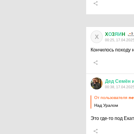
X
О
3
ЯИ
H
X
00:25, 17.04.202
Кончилось походу н
Дед
Семён
00:38, 17.04.202
От пользователя
ne
Над Уралом
Это где-то под Ек