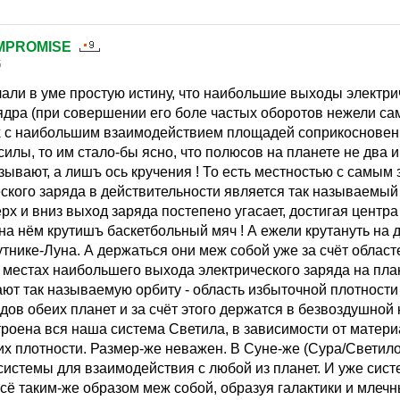
MPROMISE
5
али в уме простую истину, что наибольшие выходы электри
ядра (при совершении его боле частых оборотов нежели с
х с наибольшим взаимодействием площадей соприкосновен
силы, то им стало-бы ясно, что полюсов на планете не два и
зывают, а лишъ ось кручения ! То есть местностью с самым
ского заряда в действительности является так называемый 
х и вниз выход заряда постепено угасает, достигая центра
 на нём крутишъ баскетбольный мяч ! А ежели крутануть на 
путнике-Луна. А держаться они меж собой уже за счёт област
местах наибольшего выхода электрического заряда на план
ают так называемую орбиту - область избыточной плотност
дов обеих планет и за счёт этого держатся в безвоздушной 
роена вся наша система Светила, в зависимости от матери
их плотности. Размер-же неважен. В Суне-же (Сура/Светил
истемы для взаимодействия с любой из планет. И уже сис
сё таким-же образом меж собой, образуя галактики и млечн