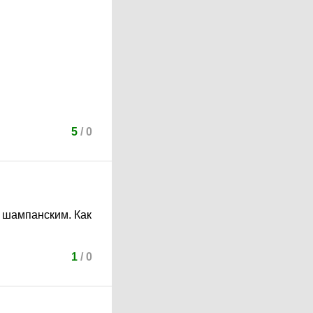
5
/
0
с шампанским. Как
1
/
0