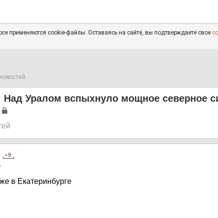
се применяются cookie-файлы. Оставаясь на сайте, вы подтверждаете свое
с
новостей
! Над Уралом вспыхнуло мощное северное с
тей
5
же в Екатеринбурге