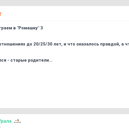
Т
граем в "Ромашку" 3
отношениях до 20/25/30 лет, и что оказалось правдой, а 
ся - старые родители...
0
Урала
5