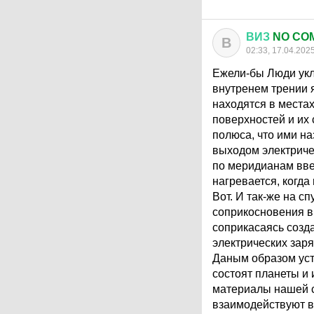
ВИЗ
NO CO
В
02:33, 17.04.202
Ежели-бы Люди укл
внутренем трении 
находятся в места
поверхностей и их 
полюса, что ими на
выходом электриче
по меридианам ввер
нагревается, когда
Вот. И так-же на с
соприкосновения в 
соприкасаясь созд
электрических заря
Даным образом уст
состоят планеты и 
материалы нашей с
взаимодействуют в