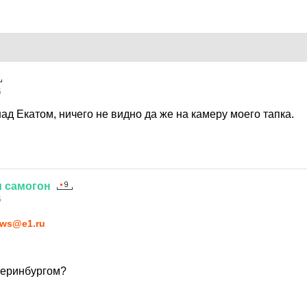
5
ад Екатом, ничего не видно да же на камеру моего тапка.
и
самогон
5
ws@e1.ru
атеринбургом?