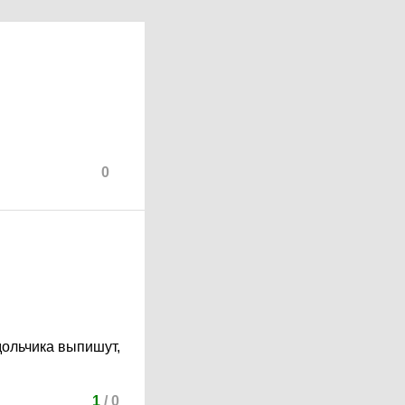
0
дольчика выпишут,
1
/
0