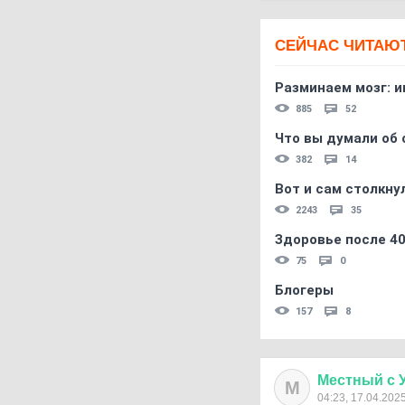
СЕЙЧАС ЧИТАЮ
Разминаем мозг: и
885
52
Что вы думали об 
382
14
Вот и сам столкнул
2243
35
Здоровье после 4
75
0
Блогеры
157
8
Местный
с
М
04:23, 17.04.202