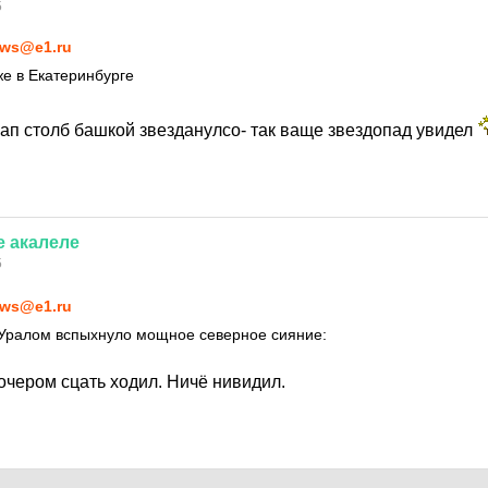
5
ws@e1.ru
е в Екатеринбурге
 ап столб башкой звезданулсо- так ваще звездопад увидел
е
акалеле
5
ws@e1.ru
 Уралом вспыхнуло мощное северное сияние:
очером сцать ходил. Ничё нивидил.