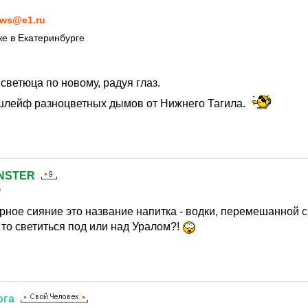
ws@e1.ru
е в Екатеринбурге
ветюца по новому, радуя глаз.
шлейф разноцветных дымов от Нижнего Тагила.
NSTER
5
рное сияние это название напитка - водки, перемешанной 
 то светиться под или над Уралом?!
ога