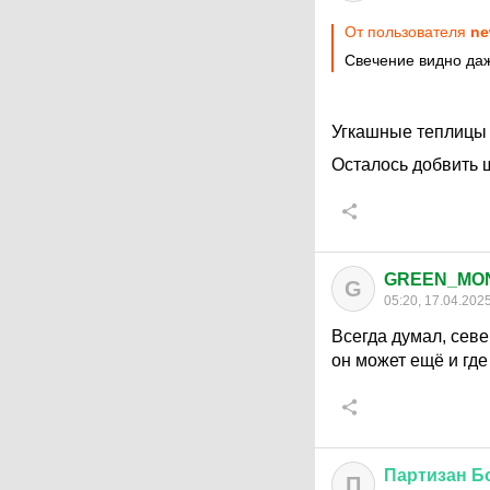
От пользователя
ne
Свечение видно даж
Угкашные теплицы с
Осталось добвить 
GREEN_MO
G
05:20, 17.04.202
Всегда думал, севе
он может ещё и где
Партизан
Б
П