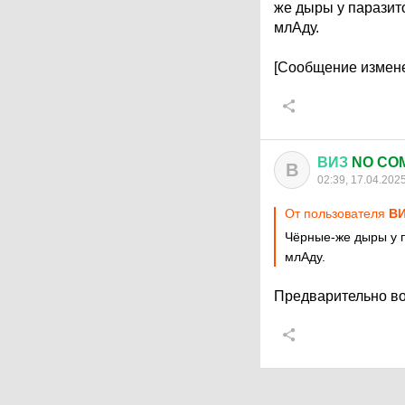
же дыры у паразит
млАду.
[Сообщение измене
ВИЗ
NO CO
В
02:39, 17.04.202
От пользователя
В
Чёрные-же дыры у п
млАду.
Предварительно вос