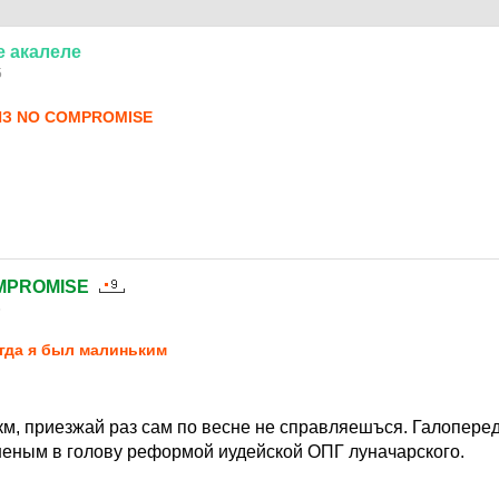
е
акалеле
5
ИЗ NO COMPROMISE
MPROMISE
5
гда я был малиньким
 км, приезжай раз сам по весне не справляешъся. Галопере
неным в голову реформой иудейской ОПГ луначарского.