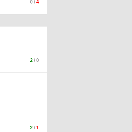
0
/
4
2
/
0
2
/
1