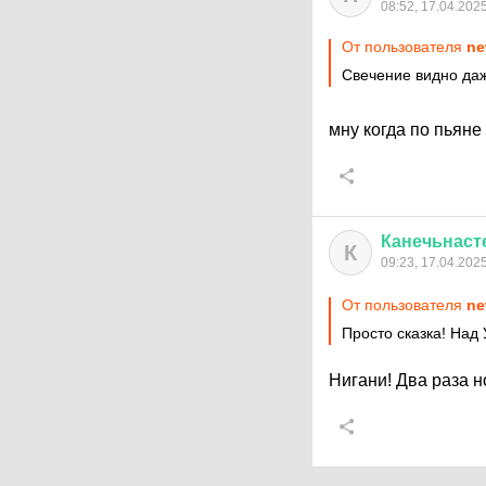
08:52, 17.04.202
От пользователя
ne
Свечение видно даж
мну когда по пьяне
Канечьнаст
К
09:23, 17.04.202
От пользователя
ne
Просто сказка! Над
Нигани! Два раза н