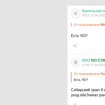
Канечьнаст
К
09:23, 17.04.202
От пользователя
В
Есть ЧО?
ВИЗ
NO CO
В
11:40, 17.04.202
От пользователя
Ка
Есть ЧО?
Сибирский тракт 8
уход обеЗпечат ра