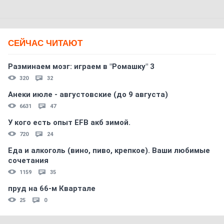
СЕЙЧАС ЧИТАЮТ
Разминаем мозг: играем в "Ромашку" 3
320
32
Анеки июле - августовские (до 9 августа)
6631
47
У кого есть опыт EFB акб зимой.
720
24
Еда и алкоголь (вино, пиво, крепкое). Ваши любимые
сочетания
1159
35
пруд на 66-м Квартале
25
0