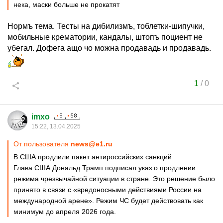
нека, маски больше не прокатят
Нормъ тема. Тесты на дибилизмъ, тоблетки-шипучки,
мобильные крематории, кандалы, штопъ поциент не
убегал. Дофега ащо чо можна продавадь и продавадь.
1
/
0
imxo
15:22, 13.04.2025
От пользователя
news@e1.ru
В США продлили пакет антироссийских санкций
Глава США Дональд Трамп подписал указ о продлении
режима чрезвычайной ситуации в стране. Это решение было
принято в связи с «вредоносными действиями России на
международной арене». Режим ЧС будет действовать как
минимум до апреля 2026 года.