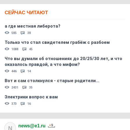
СЕЙЧАС ЧИТАЮТ
а где местная либерота?
585
38
Только что стал свидетелем грабёж с разбоем
1088
45
Что вы думали об отношениях до 20/25/30 лет, и что
оказалось правдой, а что мифом?
446
14
Вот и сам столкнулся - старые родители...
2431
35
Электрики вопрос к вам
373
16
news@e1.ru
N