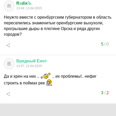
R
а
dix
Ъ
R
13:48, 13.04.2025
Неужто вместе с оренбургским губернатором в область
переселились знаменитые оренбургские выхухоли,
прогрызшие дыры в плотине Орска и ряда других
городов?
5
/
0
Вредный
Енот
В
13:57, 13.04.2025
Да и хрен на них ..
.. их проблемы!.. нефиг
строить в поймах рек
3
/
2