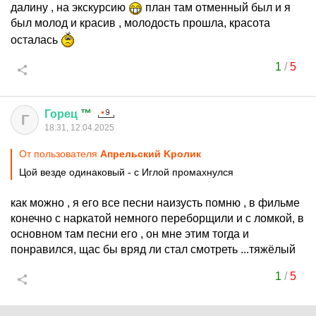
далину , на экскурсию
план там отменный был и я
был молод и красив , молодость прошла, красота
осталась
1
/
5
Горец
™
Г
18:31, 12.04.2025
От пользователя
Aпрельский Kролик
Цой везде одинаковый - с Иглой промахнулся
как можно , я его все песни наизусть помню , в фильме
конечно с наркатой немного переборщили и с ломкой, в
основном там песни его , он мне этим тогда и
понравился, щас бы вряд ли стал смотреть ...тяжёлый
1
/
5