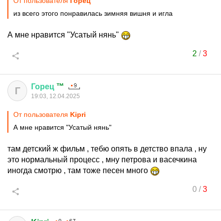
От пользователя
Горец ™
из всего этого понравилась зимняя вишня и игла
А мне нравится "Усатый нянь"
2
/
3
Горец
™
Г
19:03, 12.04.2025
От пользователя
Kipri
А мне нравится "Усатый нянь"
там детский ж фильм , тебю опять в детство впала , ну
это нормальный процесс , мну петрова и васечкина
иногда смотрю , там тоже песен много
0
/
3