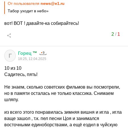
От пользователя
news@e1.ru
Табор уходит в небо»
вот! ВОТ ! давайте-ка собирайтесь!
2
/
1
Горец
™
Г
18:25, 12.04.2025
10 из 10
Садитесь, пять!
Не знаем, сколько советских фильмов вы посмотрели,
но в памяти осталась не только классика. Снимаем
шляпу.
из всего этого понравилась зимняя вишня и игла , игла
ваще зашол , т.к. пел песни Цоя и занимался
восточными единоборствами, а ещё ездил в чуйскую