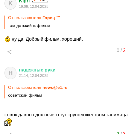
Kipri
K
19:09, 12.04.2025
От пользователя
Горец ™
там детский ж фильм
ну да. Добрый фильм, хороший.
0
/
2
надежные
руки
Н
21:14, 12.04.2025
От пользователя
news@e1.ru
советский фильм
совок давно сдох нечего тут труположеством занимаца
2
/
3