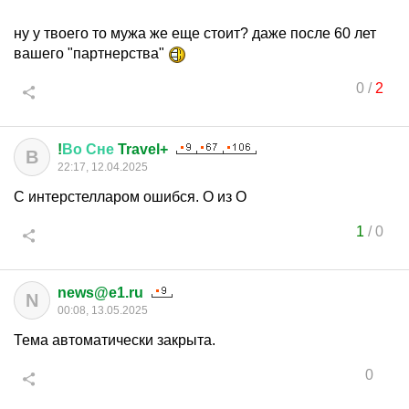
ну у твоего то мужа же еще стоит? даже после 60 лет
вашего "партнерства"
0
/
2
!
Во
Сне
Travel+
В
22:17, 12.04.2025
С интерстелларом ошибся. О из О
1
/
0
news@e1.ru
N
00:08, 13.05.2025
Тема автоматически закрыта.
0