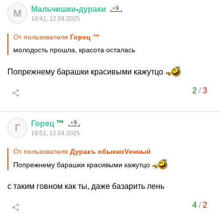
Мальчишки
-
дураки
М
18:41, 12.04.2025
От пользователя
Горец ™
молодость прошла, красота осталась
Попрежнему барашки красивыми кажутцо
2
/
3
Горец
™
Г
18:51, 12.04.2025
От пользователя
Дуракъ обыкноVенный
Попрежнему барашки красивыми кажутцо
с таким говном как ты, даже базарить лень
4
/
2