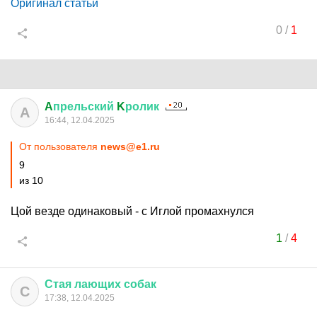
Оригинал статьи
0
/
1
A
прельский
K
ролик
A
16:44, 12.04.2025
От пользователя
news@e1.ru
9
из 10
Цой везде одинаковый - с Иглой промахнулся
1
/
4
Стая
лающих
собак
С
17:38, 12.04.2025