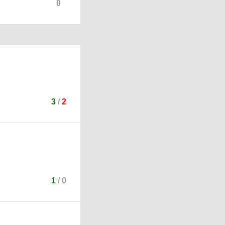
0
3
/
2
1
/
0