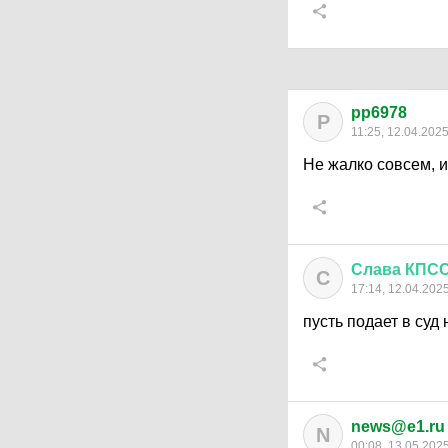
pp6978
P
11:25, 12.04.202
Не жалко совсем, и
Слава
КПС
С
17:14, 12.04.202
пусть подает в суд
news@e1.ru
N
00:08, 13.05.202