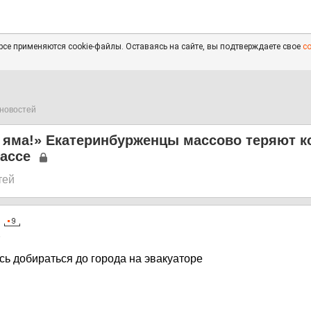
се применяются cookie-файлы. Оставаясь на сайте, вы подтверждаете свое
с
новостей
 яма!» Екатеринбурженцы массово теряют к
ассе
тей
5
ь добираться до города на эвакуаторе