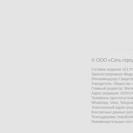
© ООО «Сеть горо
Сетевое издание «Е1.РУ
Зарегистрировано Феде
(Роскомнадзор) Свидете
Учредитель: Общество
Главный редактор: Мал
Адрес редакции: 620014,
Телефоны (круглосуточно
WhatsApp, Viber, Telegr
Электронный адрес ред
Контактные данные для
Техподдержка:
help@shk
Рекомендательные сис