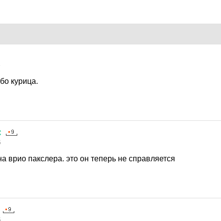
5
бо курица.
С
5
 на врио пакслера. это он теперь не справляется
5