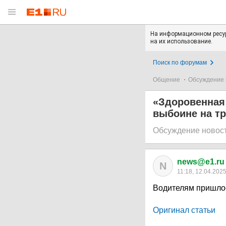
На информационном ресур
на их использование.
Поиск по форумам
Общение
Обсуждение 
«Здоровенная
выбоине на тр
Обсуждение новос
news@e1.ru
N
11:18, 12.04.202
Водителям пришлос
Оригинал статьи