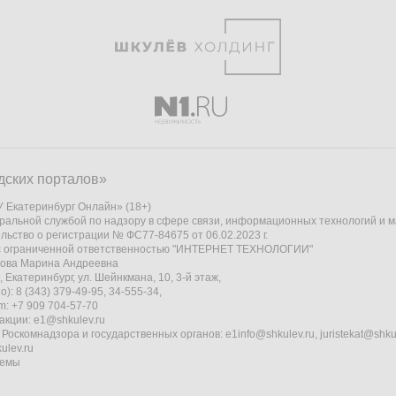
дских порталов»
 Екатеринбург Онлайн» (18+)
ральной службой по надзору в сфере связи, информационных технологий и 
льство о регистрации № ФС77-84675 от 06.02.2023 г.
 с ограниченной ответственностью "ИНТЕРНЕТ ТЕХНОЛОГИИ"
кова Марина Андреевна
 Екатеринбург, ул. Шейнкмана, 10, 3-й этаж,
): 8 (343) 379-49-95, 34-555-34,
am: +7 909 704-57-70
акции:
e1@shkulev.ru
 Роскомнадзора и государственных органов:
e1info@shkulev.ru
,
juristekat@shku
ulev.ru
темы