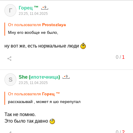
Горец
™
Г
23:25, 11.04.2025
От пользователя
Prostozlaya
Мну его вообще не было,
ну вот же, есть нормальные люди
0
/
1
She (
ипотечница
)
S
23:25, 11.04.2025
От пользователя
Горец ™
рассказывай , может я шо перепутал
Так не помню.
Это было так давно
0
/
2