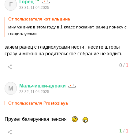
Горец
™
Г
23:31, 11.04.2025
От пользователя
кот ельцина
мну уж внук в этом году в 1 класс поскачет, ранец понесу с
гладиолусами
зачем ранец с гладиолусами нести , несите шторы
сразу и можно на родительское собрание не ходить
0
/
1
Мальчишки
-
дураки
М
23:32, 11.04.2025
От пользователя
Prostozlaya
Прувет балерунная пенсия
1
/
1