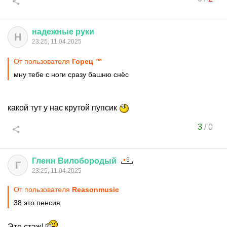
надежные
руки
Н
23:25, 11.04.2025
От пользователя
Горец ™
мну тебе с ноги сразу башню снёс
какой тут у нас крутой пупсик
3
/
0
Гленн
Вилобородый
Г
23:25, 11.04.2025
От пользователя
Reasonmusic
38 это пенсия
Это стаж!