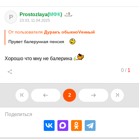
Prostozlaya(
МФК
)
P
23:33, 11.04.2025
От пользователя
Дуракъ обыкноVенный
Прувет балерунная пенсия
Хорошо что мну не балерина
0
/
1
2
Поделиться