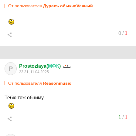
От пользователя
Дуракъ обыкноVенный
0
/
1
Prostozlaya(
МФК
)
P
23:31, 11.04.2025
От пользователя
Reasonmusic
Тебю тож обниму
1
/
1