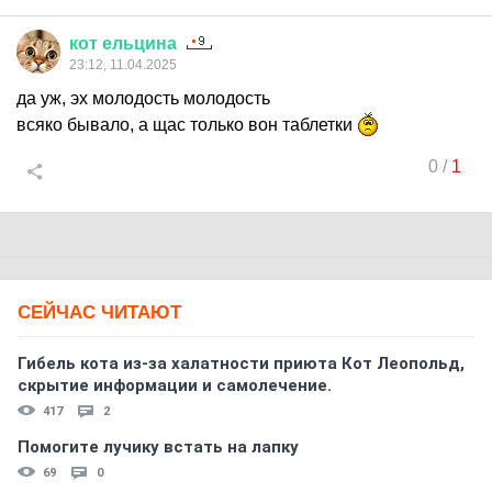
кот
ельцина
23:12, 11.04.2025
да уж, эх молодость молодость
всяко бывало, а щас только вон таблетки
0
/
1
СЕЙЧАС ЧИТАЮТ
Гибель кота из-за халатности приюта Кот Леопольд,
скрытиe информации и самолечение.
417
2
Помогите лучику встать на лапку
69
0