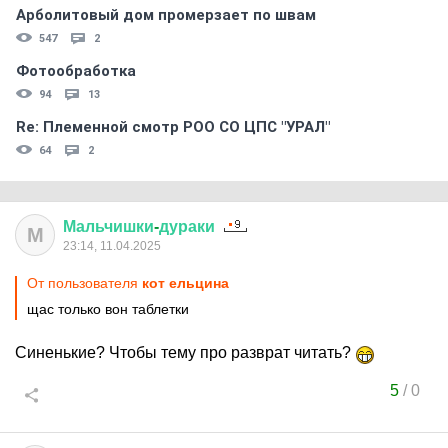
Арболитовый дом промерзает по швам
547
2
Фотообработка
94
13
Re: Племеннoй смoтр РOO CO ЦПС "УРАЛ"
64
2
Мальчишки
-
дураки
М
23:14, 11.04.2025
От пользователя
кот ельцина
щас только вон таблетки
Синенькие? Чтобы тему про разврат читать?
5
/
0