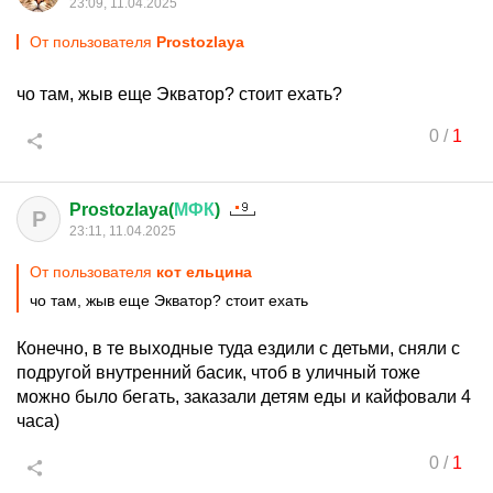
23:09, 11.04.2025
От пользователя
Prostozlaya
чо там, жыв еще Экватор? стоит ехать?
0
/
1
Prostozlaya(
МФК
)
P
23:11, 11.04.2025
От пользователя
кот ельцина
чо там, жыв еще Экватор? стоит ехать
Конечно, в те выходные туда ездили с детьми, сняли с
подругой внутренний басик, чтоб в уличный тоже
можно было бегать, заказали детям еды и кайфовали 4
часа)
0
/
1