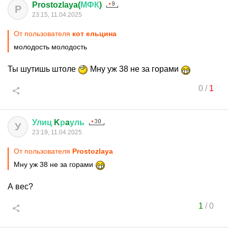
Prostozlaya(
МФК
)
P
23:15, 11.04.2025
От пользователя
кот ельцина
молодость молодость
Ты шутишь штоле
Мну уж 38 не за горами
0
/
1
Улиц
K
р
a
уль
У
23:19, 11.04.2025
От пользователя
Prostozlaya
Мну уж 38 не за горами
А вес?
1
/
0