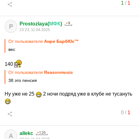
1
/
1
Prostozlaya(
МФК
)
P
23:23, 11.04.2025
От пользователя
Анри БарбЮс™
вес
140
От пользователя
Reasonmusic
38 это пенсия
Ну уже не 25
2 ночи подряд уже в клубе не тусануть
0
/
1
allekc
A