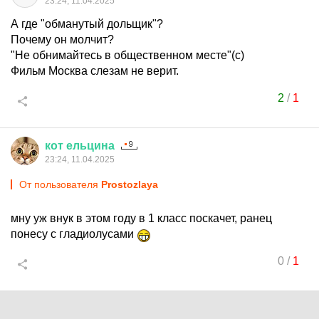
23:24, 11.04.2025
А где "обманутый дольщик"?
Почему он молчит?
"Не обнимайтесь в общественном месте"(с)
Фильм Москва слезам не верит.
2
/
1
кот
ельцина
23:24, 11.04.2025
От пользователя
Prostozlaya
мну уж внук в этом году в 1 класс поскачет, ранец
понесу с гладиолусами
0
/
1