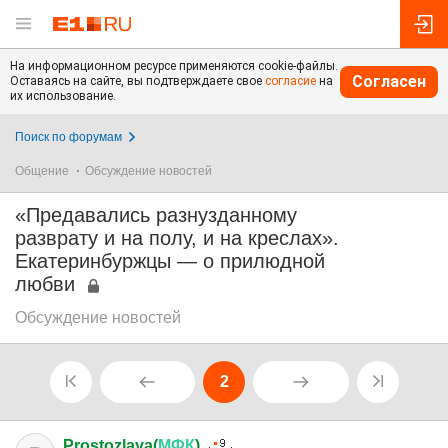
На информационном ресурсе применяются cookie-файлы.
Согласен
Оставаясь на сайте, вы подтверждаете свое
согласие
на
их использование.
Поиск по форумам
Общение
Обсуждение новостей
«Предавались разнузданному
разврату и на полу, и на креслах».
Екатеринбуржцы — о прилюдной
любви
Обсуждение новостей
2
Prostozlaya(
МФК
)