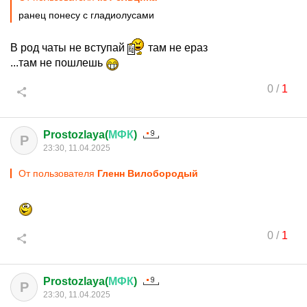
ранец понесу с гладиолусами
В род чаты не вступай
там не ераз
...там не пошлешь
0
/
1
Prostozlaya(
МФК
)
P
23:30, 11.04.2025
От пользователя
Гленн Вилобородый
0
/
1
Prostozlaya(
МФК
)
P
23:30, 11.04.2025