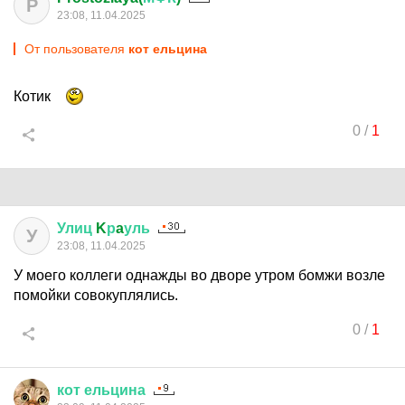
P
23:08, 11.04.2025
От пользователя
кот ельцина
Котик
0
/
1
Улиц
K
р
a
уль
У
23:08, 11.04.2025
У моего коллеги однажды во дворе утром бомжи возле
помойки совокуплялись.
0
/
1
кот
ельцина