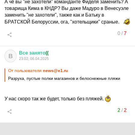
А чё вы "не захотели" команданте Фиделя заменить? А
товарища Кима в КНДР? Вы даже Мадуро в Венесуэле
заменить "не захотели", также как и Батьку в
БРАТСКОЙ Белоруссии, ога, "хотельщики" сраные.
0
/
7
Все
занято
((
В
23:02, 06.04.2025
От пользователя
news@e1.ru
Разруха, пустые полки магазинов и белоснежные пляжи
У нас скоро так же будет, только без пляжей.
2
/
2