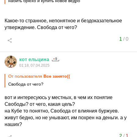
набить брюхо и купить новое ведро
Какое-то странное, непонятное и бездоказательное
утверждение. Свобода от чего?
1
/
0
кот
ельцина
01:18, 07.04.2025
От пользователя
Все занято((
Свобода от чего?
вот и интересуюсь у местных, в чем их понятие
Свободы? от чего, какая цель?
на Кубе то понятно, Свобода от влияния буржуев.
живут бедно, но не унывают, им похрен на деньги. а у
наших?
2
/
1