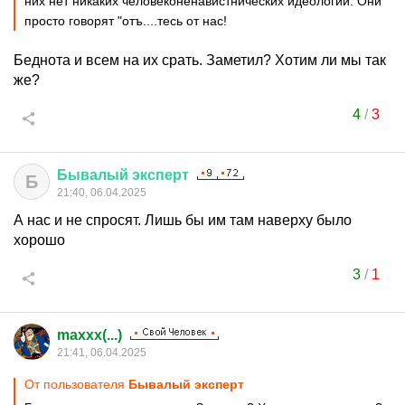
них нет никаких человеконенавистнических идеологий. Они
просто говорят "отъ....тесь от нас!
Беднота и всем на их срать. Заметил? Хотим ли мы так
же?
4
/
3
Бывалый
эксперт
Б
21:40, 06.04.2025
А нас и не спросят. Лишь бы им там наверху было
хорошо
3
/
1
maxxx(...)
21:41, 06.04.2025
От пользователя
Бывалый эксперт