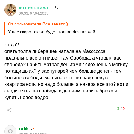
кот
ельцина
00:33, 07.04.2025
От пользователя
Все занято((
У нас скоро так же будет, только без пляжей.
когда?
опять толпа либерашек напала на Макссссса.
правильно все он пишет, там Свобода. а что для вас
свобода? набить матрас деньгами? сдохнешь в могилу
потащишь их? у вас тупарей чем больше денег - тем
больше свободы. машина есть, но надо новую,
квартира есть, но надо больше. а нахера все это? вот и
сводится ваша свобода к деньгам, набить брюхо и
купить новое ведро
3
/
2
orlik
O