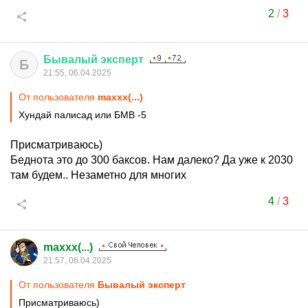
2
/
3
Бывалый
эксперт
Б
21:55, 06.04.2025
От пользователя
maxxx(...)
Хундай палисад или БМВ -5
Присматриваюсь)
Беднота это до 300 баксов. Нам далеко? Да уже к 2030
там будем.. Незаметно для многих
4
/
3
maxxx(...)
21:57, 06.04.2025
От пользователя
Бывалый эксперт
Присматриваюсь)