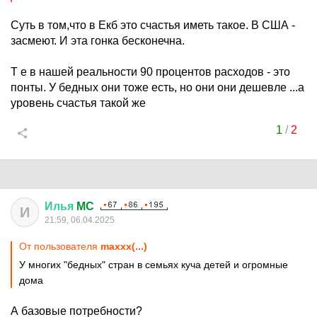
Суть в том,что в Екб это счастья иметь такое. В США -
засмеют. И эта гонка бесконечна.
Т е в нашей реальности 90 процентов расходов - это
понты. У бедных они тоже есть, но они они дешевле ...а
уровень счастья такой же
1
/
2
Илья
MC
И
21:59, 06.04.2025
От пользователя
maxxx(...)
У многих "бедных" стран в семьях куча детей и огромные
дома
А базовые потребности?