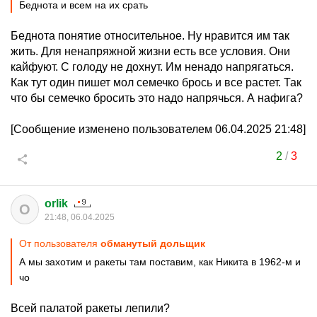
Беднота и всем на их срать
Беднота понятие относительное. Ну нравится им так
жить. Для ненапряжной жизни есть все условия. Они
кайфуют. С голоду не дохнут. Им ненадо напрягаться.
Как тут один пишет мол семечко брось и все растет. Так
что бы семечко бросить это надо напрячься. А нафига?
[Сообщение изменено пользователем 06.04.2025 21:48]
2
/
3
orlik
O
21:48, 06.04.2025
От пользователя
обманутый дольщик
А мы захотим и ракеты там поставим, как Никита в 1962-м и
чо
Всей палатой ракеты лепили?