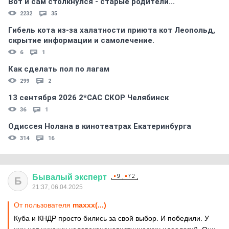
Вот и сам столкнулся - старые родители...
2232
35
Гибель кота из-за халатности приюта кот Леопольд,
скрытиe информации и самолечение.
6
1
Как сделать пол по лагам
299
2
13 сентября 2026 2*CAC СКОР Челябинск
36
1
Одиссея Нолана в кинотеатрах Екатеринбурга
314
16
Бывалый
эксперт
Б
21:37, 06.04.2025
От пользователя
maxxx(...)
Куба и КНДР просто бились за свой выбор. И победили. У