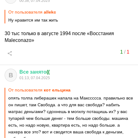
00:38, 07.04.2025
От пользователя
allekc
Ну нравится им так жить
30 тыс только в августе 1994 после «Восстания
Maleconazo»
1
/
1
Все
занято
((
В
01:13, 07.04.2025
От пользователя
кот ельцина
опять толпа либерашек напала на Макссссса. правильно все
он пишет, там Свобода. а что для вас свобода? набить
матрас деньгами? сдохнешь в могилу потащишь их? у вас
тупарей чем больше денег - тем больше свободы. машина
есть, но надо новую, квартира есть, но надо больше. а
нахера все это? вот и сводится ваша свобода к деньгам,