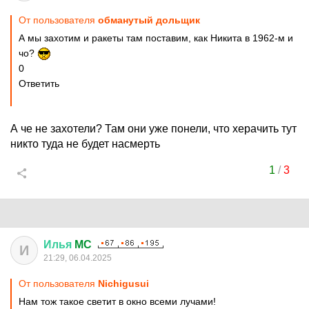
От пользователя
обманутый дольщик
А мы захотим и ракеты там поставим, как Никита в 1962-м и
чо?
0
Ответить
А че не захотели? Там они уже понели, что херачить тут
никто туда не будет насмерть
1
/
3
Илья
MC
И
21:29, 06.04.2025
От пользователя
Nichigusui
Нам тож такое светит в окно всеми лучами!