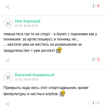
1
/
4
Ник
Хороший
Н
22:45, 05.04.2025
гемнастега так то не спорт - а балет, с оценками как у
понижаек: за артистизьмусс и технику, но...
... хватило ума не вестись на разрешение за
предательство = уже респехт
2
/
3
Василий
блаженный
В
23:02, 05.04.2025
Прикрыть надо весь этот спортгадюшник, кроме
физкультуры и частных клубов.
1
/
0