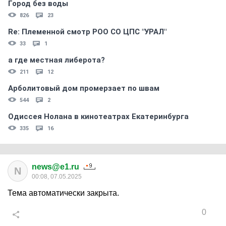
Город без воды
826
23
Re: Племеннoй смoтр РOO CO ЦПС "УРАЛ"
33
1
а где местная либерота?
211
12
Арболитовый дом промерзает по швам
544
2
Одиссея Нолана в кинотеатрах Екатеринбурга
335
16
news@e1.ru
N
00:08, 07.05.2025
Тема автоматически закрыта.
0