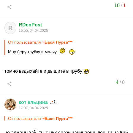
10
/
1
RDenPost
R
16:55, 04.04.2025
От пользователя
~Бася Пурга***
Мну беру трубку и молчу
томно вздыхайте и дышите в трубу
4
/
0
кот
ельцина
17:07, 04.04.2025
От пользователя
~Бася Пурга***
не адманывай. ты с них сразу начинаешь деньги на КиБ