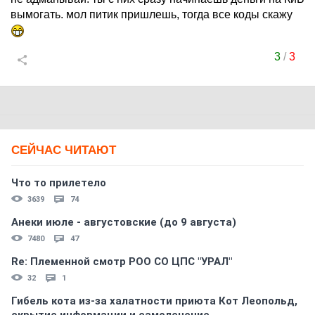
вымогать. мол питик пришлешь, тогда все коды скажу
3
/
3
СЕЙЧАС ЧИТАЮТ
Что то прилетело
3639
74
Анеки июле - августовские (до 9 августа)
7480
47
Re: Племеннoй смoтр РOO CO ЦПС "УРАЛ"
32
1
Гибель кота из-за халатности приюта Кот Леопольд,