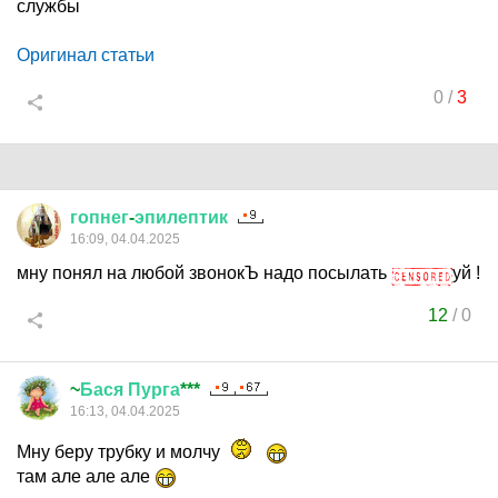
службы
Оригинал статьи
0
/
3
гопнег
-
эпилептик
16:09, 04.04.2025
мну понял на любой звонокЪ надо посылать
уй !
12
/
0
~
Бася
Пурга
***
16:13, 04.04.2025
Мну беру трубку и молчу
там але але але