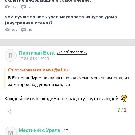
скрытиe информации и самолечение.
360
2
чем лучше зашить узел мауэрлата изнутри дома
(внутренняя стена)?
227
10
Партизан
Бога
П
17:23, 04.04.2025
От пользователя
news@e1.ru
В Екатеринбурге появилась новая схема мошенничества, из-
за которой под угрозой каждый
Каждый житель окодема, не надо тут путать людей
7
/
1
Местный
с
Урала
М