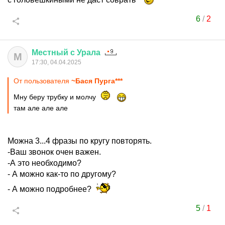
6
/
2
Местный
с
Урала
М
17:30, 04.04.2025
От пользователя
~Бася Пурга***
Мну беру трубку и молчу
там але але але
Можна 3...4 фразы по кругу повторять.
-Ваш звонок очен важен.
-А это необходимо?
- А можно как-то по другому?
- А можно подробнее?
5
/
1