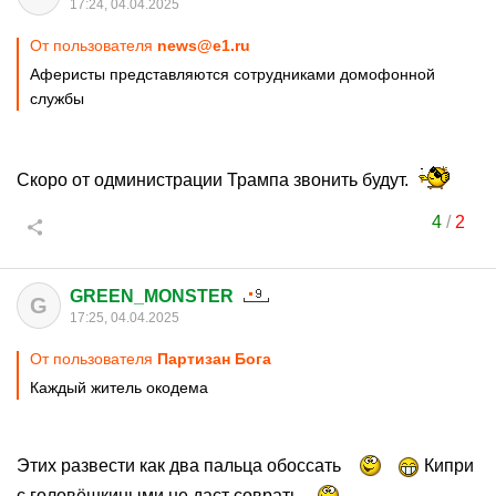
17:24, 04.04.2025
От пользователя
news@e1.ru
Аферисты представляются сотрудниками домофонной
службы
Скоро от одминистрации Трампа звонить будут.
4
/
2
GREEN_MONSTER
G
17:25, 04.04.2025
От пользователя
Партизан Бога
Каждый житель окодема
Этих развести как два пальца обоссать
Кипри
с головёшкиными не даст соврать