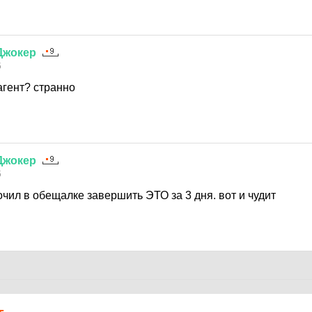
Джокер
5
агент? странно
Джокер
5
чил в обещалке завершить ЭТО за 3 дня. вот и чудит