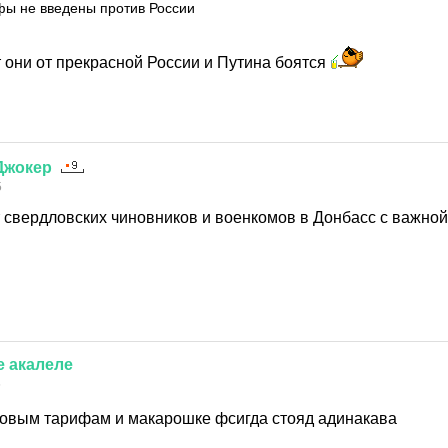
фы не введены против России
 они от прекрасной России и Путина боятся
Джокер
5
 свердловских чиновников и военкомов в Донбасс с важно
е
акалеле
5
овым тарифам и макарошке фсигда стояд адинакава