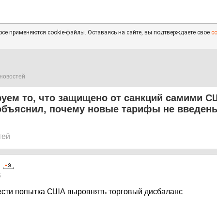
се применяются cookie-файлы. Оставаясь на сайте, вы подтверждаете свое
с
новостей
уем то, что защищено от санкций самими С
объяснил, почему новые тарифы не введен
тей
5
ести попытка США выровнять торговый дисбаланс