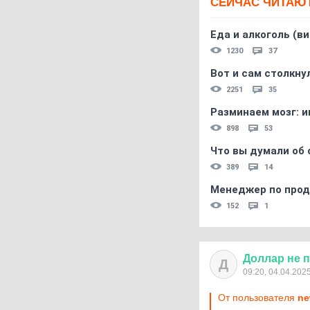
СЕЙЧАС ЧИТАЮ
Еда и алкоголь (в
1230
37
Вот и сам столкнул
2251
35
Разминаем мозг: и
898
53
Что вы думали об 
389
14
Менеджер по прод
152
1
Доллар
не
п
Д
09:20, 04.04.202
От пользователя
ne