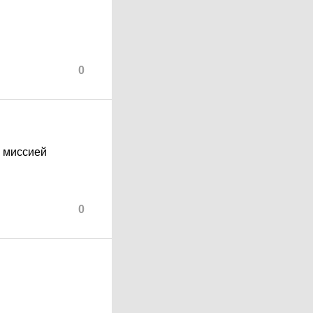
0
й миссией
0