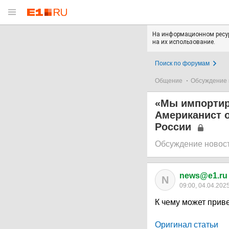
На информационном ресур
на их использование.
Поиск по форумам
Общение
Обсуждение 
«Мы импортир
Американист 
России
Обсуждение новос
news@e1.ru
N
09:00, 04.04.202
К чему может прив
Оригинал статьи