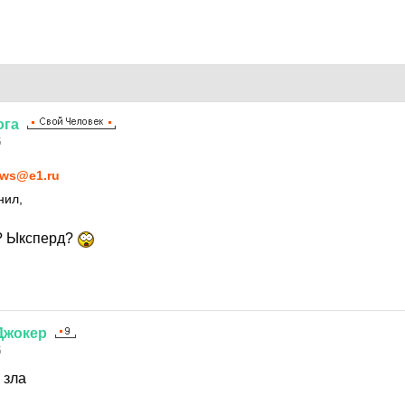
ога
5
ws@e1.ru
нил,
н? Ыксперд?
Джокер
5
 зла