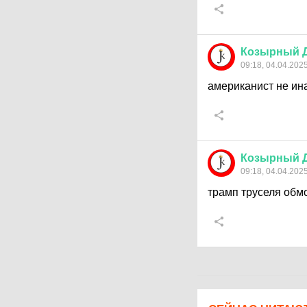
Козырный
09:18, 04.04.202
американист не ин
Козырный
09:18, 04.04.202
трамп труселя обмо