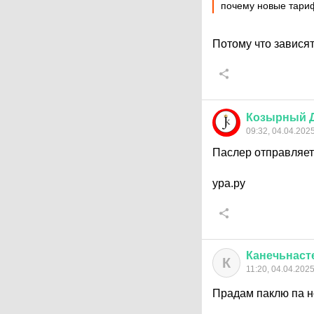
почему новые тари
Потому что зависят
Козырный
09:32, 04.04.202
Паслер отправляет
ура.ру
Канечьнаст
К
11:20, 04.04.202
Прадам паклю па н