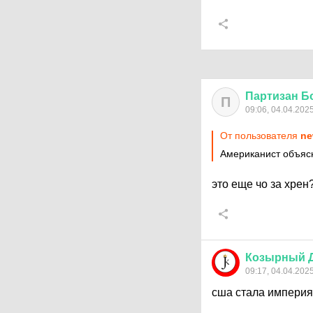
Партизан
Б
П
09:06, 04.04.202
От пользователя
ne
Американист объяс
это еще чо за хре
Козырный
09:17, 04.04.202
сша стала империя