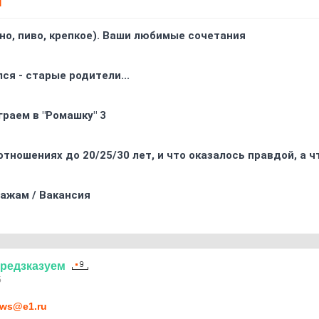
Т
ино, пиво, крепкое). Ваши любимые сочетания
ся - старые родители...
граем в "Ромашку" 3
отношениях до 20/25/30 лет, и что оказалось правдой, а 
ажам / Вакансия
редзказуем
5
ws@e1.ru