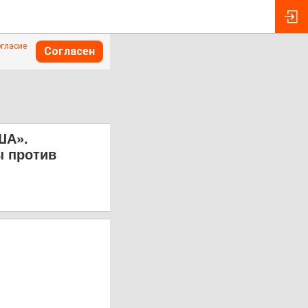
огласие
Согласен
ША».
ы против