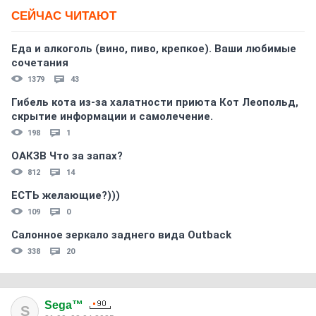
СЕЙЧАС ЧИТАЮТ
Еда и алкоголь (вино, пиво, крепкое). Ваши любимые
сочетания
1379
43
Гибель кота из-за халатности приюта Кот Леопольд,
скрытиe информации и самолечение.
198
1
ОАКЗВ Что за запах?
812
14
ЕСТЬ желающие?)))
109
0
Салонное зеркало заднего вида Outback
338
20
Sega™
S