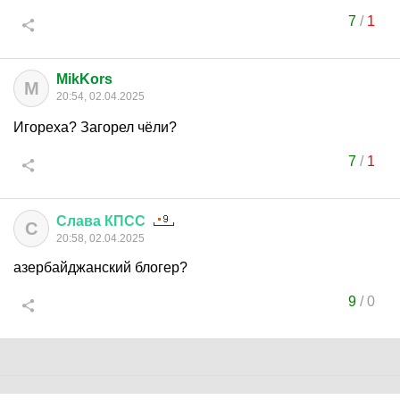
7
/
1
MikKors
M
20:54, 02.04.2025
Игореха? Загорел чёли?
7
/
1
Слава
КПСС
С
20:58, 02.04.2025
азербайджанский блогер?
9
/
0