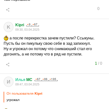
0
Kipri
K
09:30, 03.04.2025
а после перекрестка зачем пустили? Ссыкуны.
Пусть бы он пикульку свою себе в зад запихнул.
Ну и угрожал он потому что снимаюший стал его
догонять, а не потому что в ряд не пустили.
1
/
0
Илья
MC
И
09:47, 03.04.2025
От пользователя
Kipri
угрожал