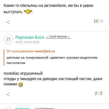
Какие-то обезьяны на автомобиле, им бы в цирке
выступать
12
/
0
Партизан
Бога
П
23:01, 02.04.2025
От пользователя
news@e1.ru
автохам на тонированной «девятке» угрожал водителям
пистолетом
полюбас игрушечный
откуды у чмырдяя на дивядке настоящий пистик, даже
пневмо
2
/
2