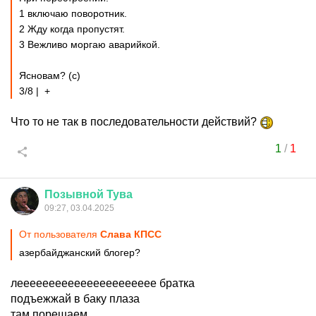
1 включаю поворотник.
2 Жду когда пропустят.
3 Вежливо моргаю аварийкой.
Ясновам? (с)
3/8 | +
Что то не так в последовательности действий?
1
/
1
Позывной
Тува
09:27, 03.04.2025
От пользователя
Слава КПСС
азербайджанский блогер?
лееееееееееееееееееееее братка
подъежжай в баку плаза
там порешаем