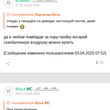
ВОВИК
.
В
07:52, 03.04.2025
От пользователя
Партизан Бога
откуды у чмырдяя на дивядке настоящий пистик, даже
пневмо
да в любом ломбарде за пару-тройку косарей
газобалонную воздушку можно купить
[Сообщение изменено пользователем 03.04.2025 07:52]
1
/
0
Илья
MC
И
09:23, 03.04.2025
От пользователя
Илья MC
При перестроении: