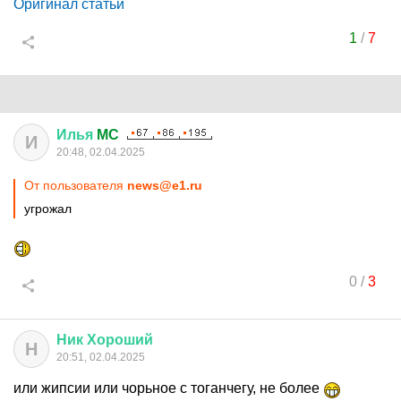
Оригинал статьи
1
/
7
Илья
MC
И
20:48, 02.04.2025
От пользователя
news@e1.ru
угрожал
0
/
3
Ник
Хороший
Н
20:51, 02.04.2025
или жипсии или чорьное с тоганчегу, не более