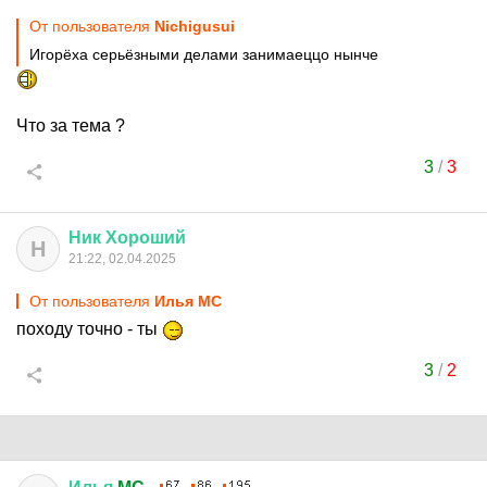
От пользователя
Nichigusui
Игорёха серьёзными делами занимаеццо нынче
Что за тема ?
3
/
3
Ник
Хороший
Н
21:22, 02.04.2025
От пользователя
Илья MC
походу точно - ты
3
/
2