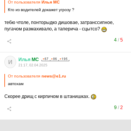
От пользователя
Илья MC
Кто из водителей докажет угрозу ?
тебю чтоле, понторыдко дишовае, затранссипное,
пугачом размахивало, а таперича - сцытсо?
4
/
5
Илья
MC
И
21:17, 02.04.2025
От пользователя
news@e1.ru
автохам
Скорее дрищ с кирпичом в штанишках.
9
/
2