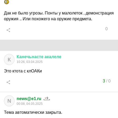
Дак не было угрозы. Понты у малолеток , демонстрация
оружия .. Или похожего на оружие предмета.
0
Канечьнасте
акалеле
К
10:26, 03.04.2025
Это ктота с клОАКи
3
/
0
news@e1.ru
N
00:08, 04.05.2025
Тема автоматически закрыта.