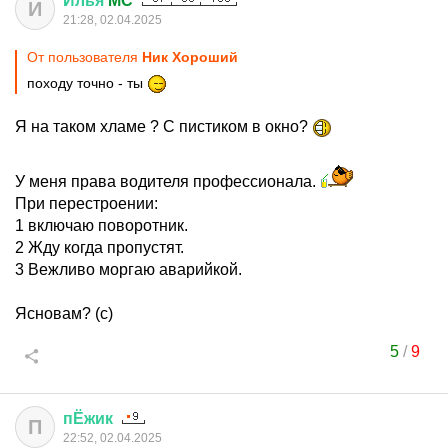
Илья
MC
И
21:28, 02.04.2025
От пользователя
Ник Хороший
походу точно - ты
Я на таком хламе ? С пистиком в окно?
У меня права водителя профессионала.
При перестроении:
1 включаю поворотник.
2 Жду когда пропустят.
3 Вежливо моргаю аварийкой.
Ясновам? (с)
5
/
9
пЁжик
П
22:52, 02.04.2025