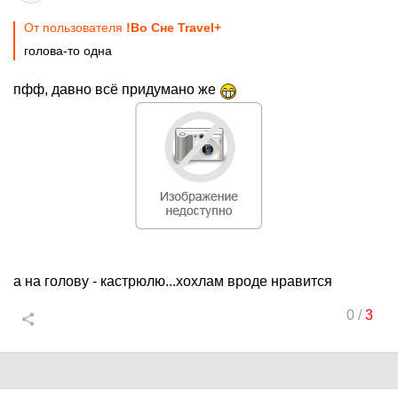
От пользователя
!Во Сне Travel+
голова-то одна
пфф, давно всё придумано же
а на голову - кастрюлю...хохлам вроде нравится
0
/
3