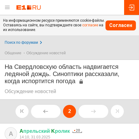
На информационном ресурсе применяются cookie-файлы.
Согласен
Оставаясь на сайте, вы подтверждаете свое
согласие
на
их использование.
Поиск по форумам
Общение
Обсуждение новостей
На Свердловскую область надвигается
ледяной дождь. Синоптики рассказали,
когда испортится погода
Обсуждение новостей
2
A
прельский
K
ролик
A
14:10, 31.03.2025