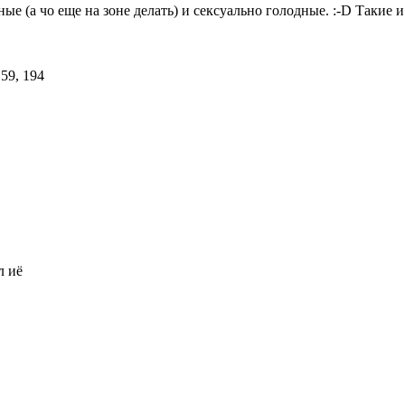
ые (а чо еще на зоне делать) и сексуально голодные.
:-D
Такие и
л иё