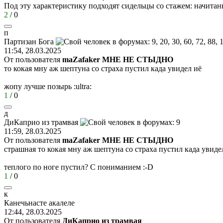
Под эту характеристику подходят сидельцы со стажем: начитанн
2
/
0
п
Партизан
Бога
11:54, 28.03.2025
От пользователя
maZafaker МНЕ НЕ СТЫДНО
то кокая мну аж шептуна со страха пустил када увидел иё
жопу лучше позырь
:ultra:
1
/
0
д
ДиКаприо
из
трамвая
11:59, 28.03.2025
От пользователя
maZafaker МНЕ НЕ СТЫДНО
страшная то кокая мну аж шептуна со страха пустил када увиде
теплого по ноге пустил? С пониманием
:-D
1
/
0
к
Канечьнасте
акалеле
12:44, 28.03.2025
От пользователя
ДиКаприо из трамвая