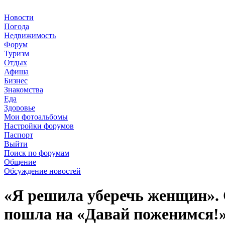
Новости
Погода
Недвижимость
Форум
Туризм
Отдых
Афиша
Бизнес
Знакомства
Еда
Здоровье
Мои фотоальбомы
Настройки форумов
Паспорт
Выйти
Поиск по форумам
Общение
Обсуждение новостей
«Я решила уберечь женщин». 
пошла на «Давай поженимся!