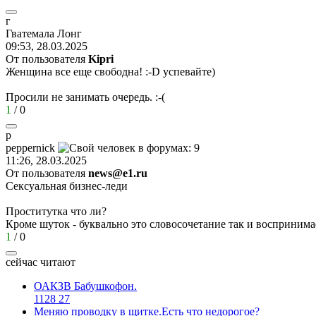
г
Гватемала
Лонг
09:53, 28.03.2025
От пользователя
Kipri
Женщина все еще свободна!
:-D
успевайте)
Просили не занимать очередь.
:-(
1
/
0
p
peppernick
11:26, 28.03.2025
От пользователя
news@e1.ru
Сексуальная бизнес-леди
Проститутка что ли?
Кроме шуток - буквально это словосочетание так и воспринима
1
/
0
сейчас читают
ОАКЗВ Бабушкофон.
1128
27
Меняю проводку в щитке.Есть что недорогое?