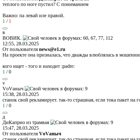
теплого по ноге пустил? С пониманием
Важно: па левай иле правой.
1
/
1
в
ВОВИК
.
12:55, 28.03.2025
От пользователя
news@e1.ru
На проекте она призналась, что дважды влюблялась в мошенни
кого ищет - того и находит
:padre:
1
/
0
v
V
о
V
аныч
15:38, 28.03.2025
станок свой рекламирует. так-то страшная, если тока пакет на 
1
/
0
д
ДиКаприо
из
трамвая
15:47, 28.03.2025
От пользователя
VоVаныч
станок свой рекламирует. так-то страшная, если тока пакет на 