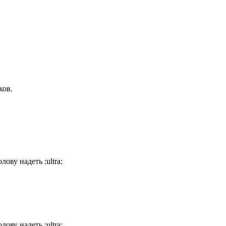
ков.
голову надеть
:ultra:
голову надеть
:ultra: