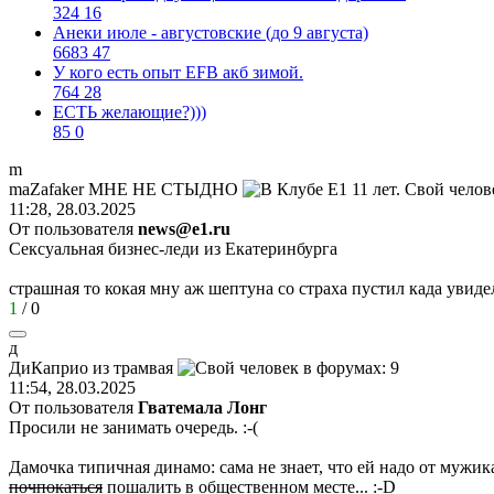
324
16
Анеки июле - августовские (до 9 августа)
6683
47
У кого есть опыт EFB акб зимой.
764
28
ЕСТЬ желающие?)))
85
0
m
maZafaker
МНЕ
НЕ
СТЫДНО
11:28, 28.03.2025
От пользователя
news@e1.ru
Сексуальная бизнес-леди из Екатеринбурга
страшная то кокая мну аж шептуна со страха пустил када увиде
1
/
0
д
ДиКаприо
из
трамвая
11:54, 28.03.2025
От пользователя
Гватемала Лонг
Просили не занимать очередь.
:-(
Дамочка типичная динамо: сама не знает, что ей надо от мужи
почпокаться
пошалить в общественном месте...
:-D