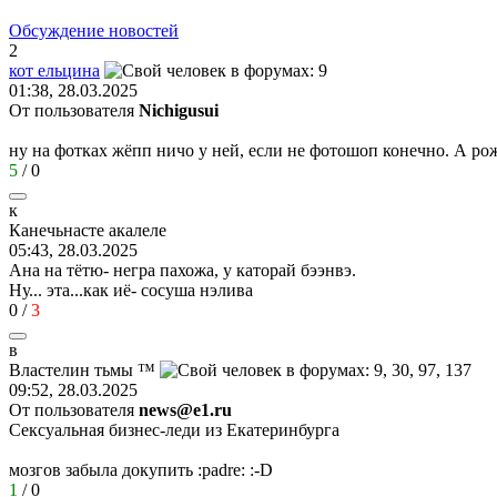
Обсуждение новостей
2
кот
ельцина
01:38, 28.03.2025
От пользователя
Nichigusui
ну на фотках жёпп ничо у ней, если не фотошоп конечно. А рожа
5
/
0
к
Канечьнасте
акалеле
05:43, 28.03.2025
Ана на тётю- негра пахожа, у каторай бээнвэ.
Ну... эта...как иё- сосуша нэлива
0
/
3
в
Властелин
тьмы
™
09:52, 28.03.2025
От пользователя
news@e1.ru
Сексуальная бизнес-леди из Екатеринбурга
мозгов забыла докупить
:padre:
:-D
1
/
0