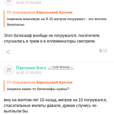
D
16:28, 27.03.2025
От пользователя
Aпрельский Kролик
новичков максимум на 8-10 метров погружают - это вполне
безопасно
Этот батискаф вообще не погружался, посетители
спускались в трюм и в иллюминаторы смотрели.
3
/
0
Партизан
Бога
П
16:30, 27.03.2025
От пользователя
Aпрельский Kролик
нахрена какие-то батискафы нужны?
мну на желтом лет 10 назад, метров на 10 погружался,
спасательные жилеты давали, думаю случись чо-
выплыли бы