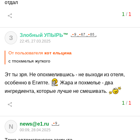
отдал
1
/
1
Злобный
УПЫРЬ
™
З
22:45, 27.03.2025
От пользователя
кот ельцина
с тпохмелья жуткого
Эт ты зря. Не опохмелившись - не выходи из отеля,
особенно в Египте.
Жара и похмелье - два
ингредиента, которые лучше не смешивать.
1
/
1
news@e1.ru
N
00:09, 28.04.2025