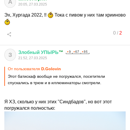
A
20:05, 27.03.2025
Эх, Хургада 2022, !!
Тока с пивом у них там хрииново
0
/
2
Злобный
УПЫРЬ
™
З
21:52, 27.03.2025
От пользователя
D.Golovin
Этот батискаф вообще не погружался, посетители
спускались в трюм и в иллюминаторы смотрели.
Я ХЗ, сколько у них этих "Синдбадов", но вот этот
погружался полностью: