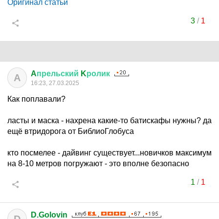
Оригинал статьи
3
/
1
A
прельский
K
ролик
A
16:23, 27.03.2025
Как поплавали?
ласты и маска - нахрена какие-то батискафы нужны? да
ещё втридорога от БиблиоГлобуса
кто посмелее - дайвинг существует...новичков максимум
на 8-10 метров погружают - это вполне безопасно
1
/
1
D.Golovin