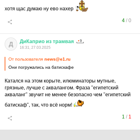
хотя щас думаю ну ево нахер
4
/
0
ДиКаприо
из
трамвая
Д
16:31, 27.03.2025
От пользователя
news@e1.ru
Они погружались на батискафе
Катался на этом корыте, илюминаторы мутные,
грязные, лучше с аквалангом. Фраза "египетский
акваланг" звучит не менее безопасно чем "египетский
батискаф", так, что всё норм!
1
/
1