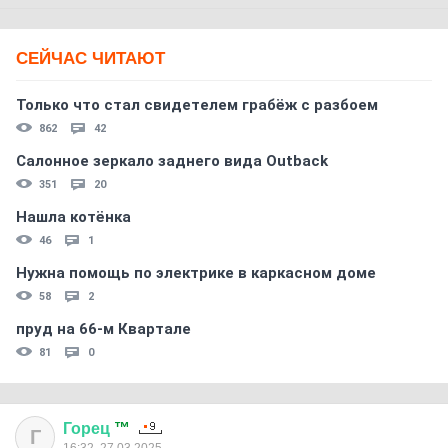
СЕЙЧАС ЧИТАЮТ
Только что стал свидетелем грабёж с разбоем
862
42
Салонное зеркало заднего вида Outback
351
20
Нашла котёнка
46
1
Нужна помощь по электрике в каркасном доме
58
2
пруд на 66-м Квартале
81
0
Горец
™
Г