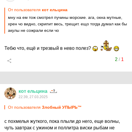
От пользователя
кот ельцина
мну на ем тож смотрел пучины морские. ага, окна мутные,
хрен чо видно, скрипит весь, трещит. ещо тогда думал как бы
акулы не сожрали если чо
Тебю что, ещё и трезвый в нево полез?
2
/
1
кот
ельцина
22:39, 27.03.2025
От пользователя
Злобный УПЫРЬ™
с похмелья жуткого, пока плыли до него, еще волны,
чуть завтрак с ужином и поллитра виски рыбам не