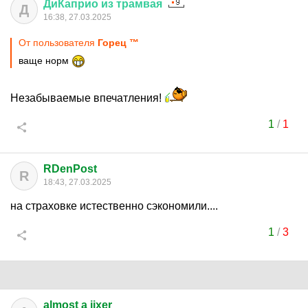
ДиКаприо
из
трамвая
Д
16:38, 27.03.2025
От пользователя
Горец ™
ваще норм
Незабываемые впечатления!
1
/
1
RDenPost
R
18:43, 27.03.2025
на страховке истественно сэкономили....
1
/
3
almost a jixer