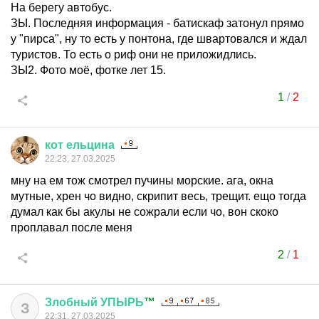
На берегу автобус.
ЗЫ. Последняя информация - батискаф затонул прямо
у "пирса", ну то есть у понтона, где швартовался и ждал
туристов. То есть о риф они не приложидлись.
ЗЫ2. Фото моё, фотке лет 15.
1
/
2
кот
ельцина
22:23, 27.03.2025
мну на ем тож смотрел пучины морские. ага, окна
мутные, хрен чо видно, скрипит весь, трещит. ещо тогда
думал как бы акулы не сожрали если чо, вон скоко
проплавал после меня
2
/
1
Злобный
УПЫРЬ
™
З
22:31, 27.03.2025