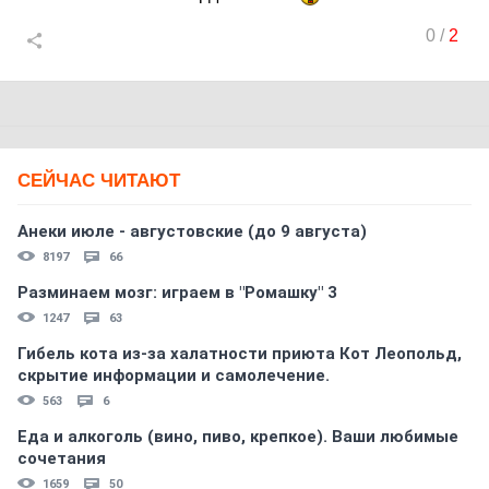
0
/
2
СЕЙЧАС ЧИТАЮТ
Анеки июле - августовские (до 9 августа)
8197
66
Разминаем мозг: играем в "Ромашку" 3
1247
63
Гибель кота из-за халатности приюта Кот Леопольд,
скрытиe информации и самолечение.
563
6
Еда и алкоголь (вино, пиво, крепкое). Ваши любимые
сочетания
1659
50