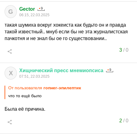
Gector
G
06:15, 22.03.2025
такая шумиха вокруг хокеиста как будьто он и правда
такой известный.. мнуб если бы не эта журналистская
пачкотня и не знал бы ое го существовании..
3
/
0
Хищнический
пресс
мнемиопсиса
Х
07:51, 22.03.2025
От пользователя
гопнег-эпилептик
что то ещё было
Была её причина.
2
/
0