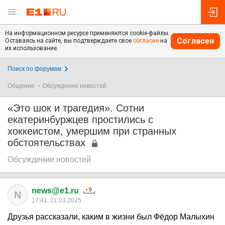
На информационном ресурсе применяются cookie-файлы.
Согласен
Оставаясь на сайте, вы подтверждаете свое
согласие
на
их использование.
Поиск по форумам
Общение
Обсуждение новостей
«Это шок и трагедия». Сотни
екатеринбуржцев простились с
хоккеистом, умершим при странных
обстоятельствах
Обсуждение новостей
news@e1.ru
N
17:41, 21.03.2025
Друзья рассказали, каким в жизни был Фёдор Малыхин