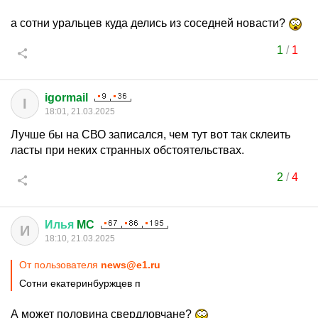
а сотни уральцев куда делись из соседней новасти?
1
/
1
igormail
I
18:01, 21.03.2025
Лучше бы на СВО записался, чем тут вот так склеить
ласты при неких странных обстоятельствах.
2
/
4
Илья
MC
И
18:10, 21.03.2025
От пользователя
news@e1.ru
Сотни екатеринбуржцев п
А может половина свердловчане?