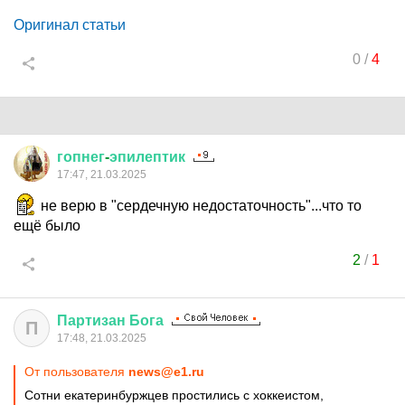
Оригинал статьи
0
/
4
гопнег
-
эпилептик
17:47, 21.03.2025
не верю в "сердечную недостаточность"...что то
ещё было
2
/
1
Партизан
Бога
П
17:48, 21.03.2025
От пользователя
news@e1.ru
Сотни екатеринбуржцев простились с хоккеистом,