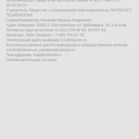
(Роскомнадзор) Свидетельство о регистрации № ФС77-84675 от
06.02.2023 г.
Учредитель: Общество с ограниченной ответственностью "ИНТЕРНЕТ
ТЕХНОЛОГИИ"
Главный редактор: Малкова Марина Андреевна
Адрес редакции: 620014, Екатеринбург, ул. Шейнкмана, 10, 3-й этаж,
Телефоны (круглосуточно): 8 (343) 379-49-95, 34-555-34,
WhatsApp, Viber, Telegram: +7 909 704-57-70
Электронный адрес редакции:
e1@shkulev.ru
Контактные данные для Роскомнадзора и государственных органов:
e1info@shkulev.ru
,
juristekat@shkulev.ru
Техподдержка:
help@shkulev.ru
Рекомендательные системы