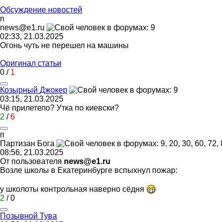
Обсуждение новостей
n
news@e1.ru
02:33, 21.03.2025
Огонь чуть не перешел на машины
Оригинал статьи
0
/
1
Козырный
Джокер
03:15, 21.03.2025
Чё прилетело? Утка по киевски?
2
/
6
п
Партизан
Бога
08:56, 21.03.2025
От пользователя
news@e1.ru
Возле школы в Екатеринбурге вспыхнул пожар:
у школоты контрольная наверно сёдня
2
/
0
Позывной
Тува