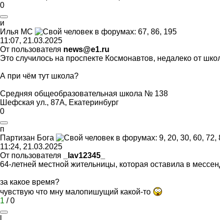
0
и
Илья
MC
11:07, 21.03.2025
От пользователя
news@e1.ru
Это случилось на проспекте Космонавтов, недалеко от шко
А при чём тут школа?
Средняя общеобразовательная школа № 138
Шефская ул., 87А, Екатеринбург
0
п
Партизан
Бога
11:24, 21.03.2025
От пользователя
_lav12345_
64-летней местной жительницы, которая оставила в мессен
за какое время?
чувствую что мну малопишущий какой-то
1
/
0
l