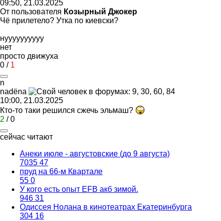
09:50, 21.03.2025
От пользователя
Козырный Джокер
Чё прилетело? Утка по киевски?
нуууууууууу
нет
просто движуха
0
/
1
n
nad
ё
na
10:00, 21.03.2025
Кто-то таки решился сжечь эльмаш?
2
/
0
сейчас читают
Анеки июле - августовские (до 9 августа)
7035
47
пруд на 66-м Квартале
55
0
У кого есть опыт EFB акб зимой.
946
31
Одиссея Нолана в кинотеатрах Екатеринбурга
304
16