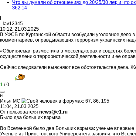
Что вы думали об отношениях до 20/25/30 лет, и что 
362
14
l
_lav12345_
10:12, 21.03.2025
В УФСБ по Курганской области возбудили уголовное дело в
комментариев, оправдывающих терроризм украинских наци
«Обвиняемая разместила в мессенджерах и соцсетях боле
осуществлению террористической деятельности и ее оправ
Сейчас следователи выясняют все обстоятельства дела. Ж
1
/
0
и
Илья
MC
11:04, 21.03.2025
От пользователя
news@e1.ru
Было два больших взрыва
Во Вселенной было два Больших взрыва: ученые впервые 
Ученые из Принстонского Университета заявили, что Всел