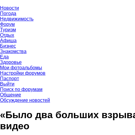
Новости
Погода
Недвижимость
Форум
Туризм
Отдых
Афиша
Бизнес
Знакомства
Еда
Здоровье
Мои фотоальбомы
Настройки форумов
Паспорт
Выйти
Поиск по форумам
Общение
Обсуждение новостей
«Было два больших взрыва
видео